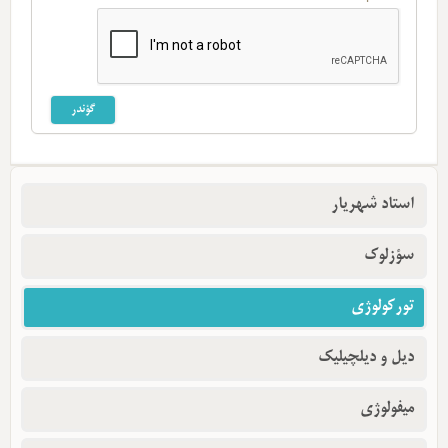
استاد شهریار
سؤزلوک
تورکولوژی
دیل و دیلچیلیک
میفولوژی