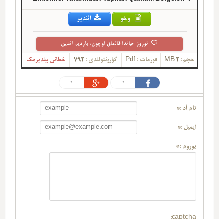
اوخو
ائندیر
توروز حیاتدا قالماق اوچون، یاردیم ائدین
حجم:
2 MB
فورمات :
Pdf
گؤرونتولندی :
792
خطانی بیلدیرمک
0
0
تام آد :*
ایمیل :*
یوروم :*
captcha: