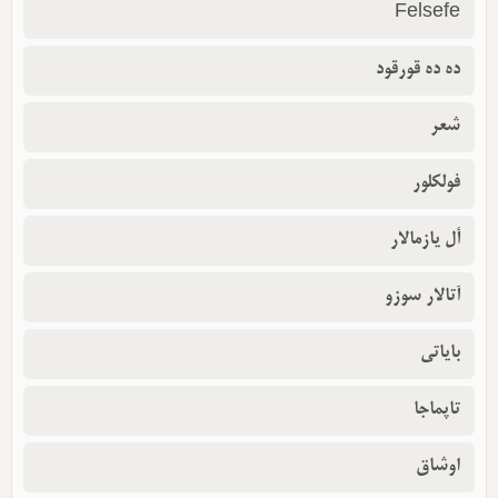
Felsefe
ده ده قورقود
شعر
فولکلور
أل یازمالار
آتالار سوزو
بایاتی
تاپماجا
اوشاق