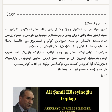
توروز
سایین اوخوجولار!
توروز سیته سی بیر کولتورل اوجاق اولا‌راق دیلچی‌لیکله باغلی قونولاردان دانیشیر. بو
سیته دیلچی‌لیکله باغلی دیرلی بیلگی‌لر وئرمکده‌دیر. دیلیمیزین تاریخی و ائتیمولوژی‌سی
ساحه‌سینده چالیشان بو سیته، سؤزلرین کؤکو و ائتیمولوژی‌سی حاقیندا، باشقا
سیته‌لردن دییشیک اولا‌راق، ائیلمله(فعل) باغلی آنلام‌لارین آچیقلاییر.
سیته‌میزده دیلچی‌لیکله باغلی بیر چوخ کیتاب، سؤزلوک، یازی‌لار الده ائدیب
اوخویابیلرسینیز. اوموروق کی بو سیته، سیز دیرلی، سایین اوخوجولار یاردیمییلا،
دیلچی‌لیک قول‌لاری‌نین گلیشمه‌سی، یوکسلیشی یولوندا بیر آددیم گؤتوربیلسین.
بئی هادی (
h.beyhadi@gmail.com
)
تبریز