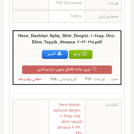
فورمات:
PDF Document
مؤحتوانین دیلی:
Türkçe
Hece_Dashlari-Ayliq_Shiir_Dergisi-104say-On5-
Ekim-Tayyib_Atmaca-2023-24s.pdf
اوخو
ائندیر
توروز حیاتدا قالماق اوچون، یاردیم ائدین
حجم:
فورمات :
Pdf
گؤرونتولندی :
658
خطانی بیلدیرمک
ائتیکت لر:
hece daşları-
aylıq şiir dergisi-
104say-on5-
ekim-tayyib
atmaca-2023-
,
24s