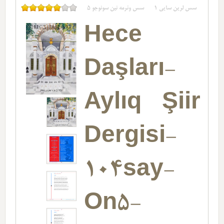
سس لرین سایی
1
سس وئرمه نین سونوجو
5
Hece
Daşları-
Aylıq Şiir
Dergisi-
104say-
On5-