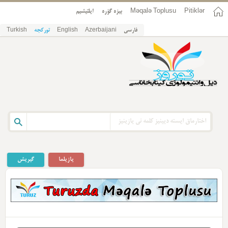
Pitiklər
Məqalə Toplusu
بیزه گؤره
ایلتیشیم
فارسی
Azerbaijani
English
تورکجه
Turkish
یازیلما
گیریش