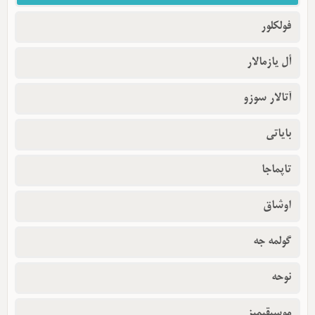
فولکلور
أل یازمالار
آتالار سوزو
بایاتی
تاپماجا
اوشاق
گولمه جه
نوحه
موسیقیمیز