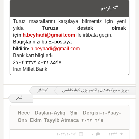
"> یاردیم
Turuz masraflarını karşılaya bilmemiz için yeni
yılda
Turuza destek olmak
için
h.beyhadi@gmail.com
ile irtibata geçin.
Bağışlarınızı bu E-postaya
bildirin:
h.beyhadi@gmail.com
Bank kart bilgileri:
6104 3373 5031 8547
Iran Millet Bank
توروز - تورکجه دیل و ائتیمولوژی کیتابخاناسی
کیتابلار
شعر
Hece Daşları-Aylıq Şiir Dergisi-104say-
On5-Ekim-Tayyib Atmaca-2023-24s
2023/10/16
0
2344