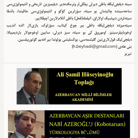
سیته دیلچی‌لیکله باغلی دیرلی بیلگی‌لر وئرمکده‌دیر. دیلیمیزین تاریخی و ائتیمولوژی‌سی
ساحه‌سینده چالیشان بو سیته، سؤزلرین کؤکو و ائتیمولوژی‌سی حاقیندا، باشقا
سیته‌لردن دییشیک اولا‌راق، ائیلمله(فعل) باغلی آنلام‌لارین آچیقلاییر.
سیته‌میزده دیلچی‌لیکله باغلی بیر چوخ کیتاب، سؤزلوک، یازی‌لار الده ائدیب
اوخویابیلرسینیز. اوموروق کی بو سیته، سیز دیرلی، سایین اوخوجولار یاردیمییلا،
دیلچی‌لیک قول‌لاری‌نین گلیشمه‌سی، یوکسلیشی یولوندا بیر آددیم گؤتوربیلسین.
بئی هادی (
h.beyhadi@gmail.com
)
تبریز