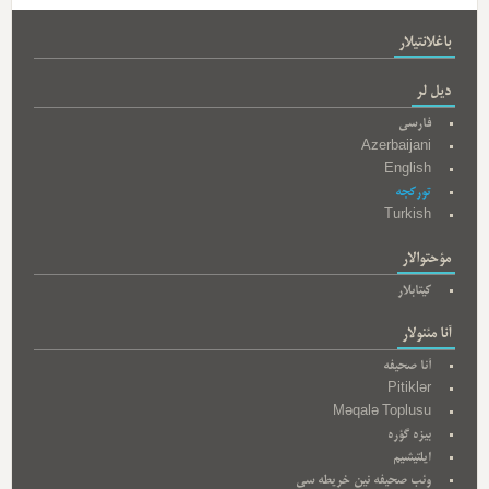
باغلانتیلار
دیل لر
فارسی
Azerbaijani
English
تورکجه
Turkish
مؤحتوالار
کیتابلار
آنا مئنولار
آنا صحیفه
Pitiklər
Məqalə Toplusu
بیزه گؤره
ایلتیشیم
وئب صحیفه نین خریطه سی