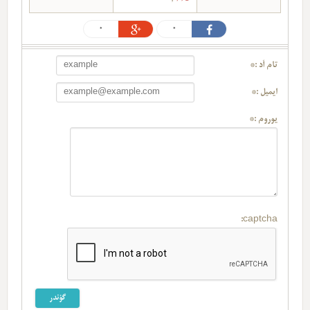
0
0
تام آد :*
ایمیل :*
یوروم :*
captcha: