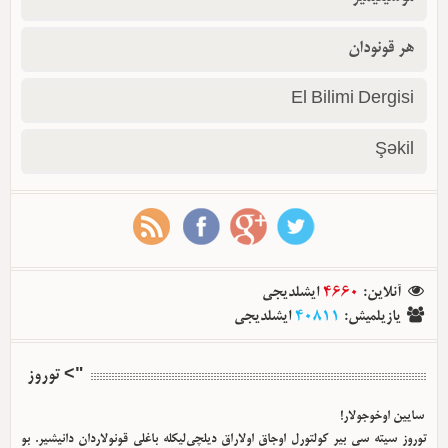
هر قونودان
El Bilimi Dergisi
Şəkil
آنلاین
:
4660
ایشلدیجی
یازیلمیش
:
40811
ایشلدیجی
"> توروز
سایین اوخوجولار!
توروز سیته سی بیر کولتورل اوجاق اولا‌راق دیلچی‌لیکله باغلی قونولاردان دانیشیر. بو