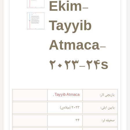
Ekim-
Tayyib
Atmaca-
2023-24s
یازیچی لار:
Tayyib Atmaca
,
یایین ایلی:
2023 (میلادی)
صحیفه لر:
24