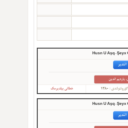
Husn U Aşq-Şeyx
ائندیر
، یاردیم ائدین
ؤرونتولندی :
1380
خطانی بیلدیرمک
Husn U Aşq-Şeyx
ائندیر