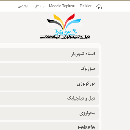
Pitiklər
Məqalə Toplusu
بیزه گؤره
ایلتیشیم
استاد شهریار
سؤزلوک
تورکولوژی
دیل و دیلچیلیک
میفولوژی
Felsefe