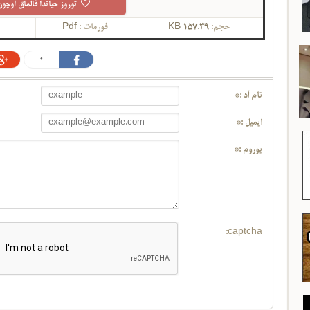
توروز حیاتدا قالماق اوچون
حجم:
157.39 KB
فورمات :
Pdf
گ
0
تام آد :*
ایمیل :*
یوروم :*
captcha: