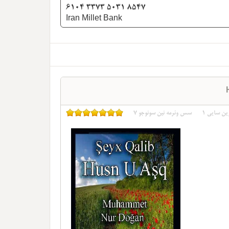
6104 3373 5031 8547
Iran Millet Bank
ین سایی
1
سس وئرمه نین سونوجو
7