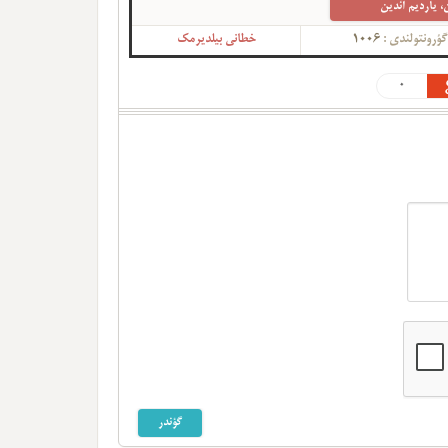
، یاردیم ائدین
ؤرونتولندی :
1006
خطانی بیلدیرمک
0