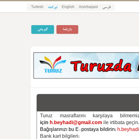
فارسی
Azerbaijani
English
تورکجه
Turkish
یازیلما
گیریش
Turuz masraflarını karşılaya bilm
için
h.beyhadi@gmail.com
ile irtibata geçin
Bağışlarınızı bu E-postaya bildirin:
h.beyhad
Bank kart bilgileri: