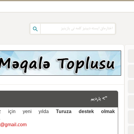
"> یاردیم
emiz için yeni yılda
Turuza destek olmak
.
i@gmail.com