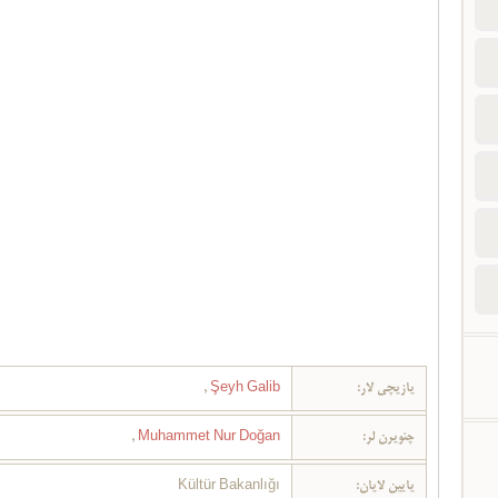
یازیچی لار:
Şeyh Galib
,
چئویرن لر:
Muhammet Nur Doğan
,
یایین لایان:
Kültür Bakanlığı