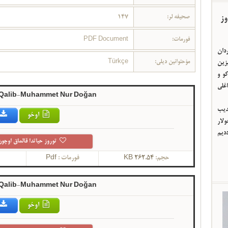
صحیفه لر:
147
وز
فورمات:
PDF Document
ردان
مؤحتوانین دیلی:
Türkçe
یزین
و و
اغلی
 Qalib-Muhammet Nur Doğan
ئدیب
اوخو
لار
ددیم
توروز حیاتدا قالماق اوچون
حجم:
262.54 KB
فورمات :
Pdf
گ
 Qalib-Muhammet Nur Doğan
اوخو