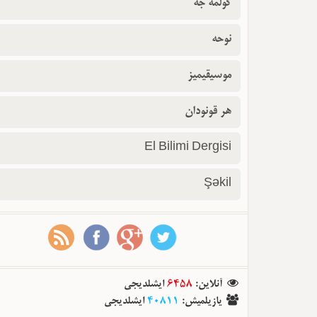
گولمه جه
نوحه
موسیقیمیز
هر قونودان
El Bilimi Dergisi
Şəkil
آنلاین
:
6458
ایشلدیجی
یازیلمیش
:
40811
ایشلدیجی