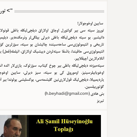
"> تور
سایین اوخوجولار!
توروز سیته سی بیر کولتورل اوجاق اولا‌راق دیلچی‌لیکله باغلی قونولا
دانیشیر. بو سیته دیلچی‌لیکله باغلی دیرلی بیلگی‌لر وئرمکده‌دیر. دیلیم
تاریخی و ائتیمولوژی‌سی ساحه‌سینده چالیشان بو سیته، سؤزلرین کؤک
ائتیمولوژی‌سی حاقیندا، باشقا سیته‌لردن دییشیک اولا‌راق، ائیلمله(فعل) ب
آنلام‌لارین آچیقلاییر.
سیته‌میزده دیلچی‌لیکله باغلی بیر چوخ کیتاب، سؤزلوک، یازی‌لار الده ا
اوخویابیلرسینیز. اوموروق کی بو سیته، سیز دیرلی، سایین اوخوجو
یاردیمییلا، دیلچی‌لیک قول‌لاری‌نین گلیشمه‌سی، یوکسلیشی یولوندا بیر آ
گؤتوربیلسین.
بئی هادی (
h.beyhadi@gmail.com
)
تبریز