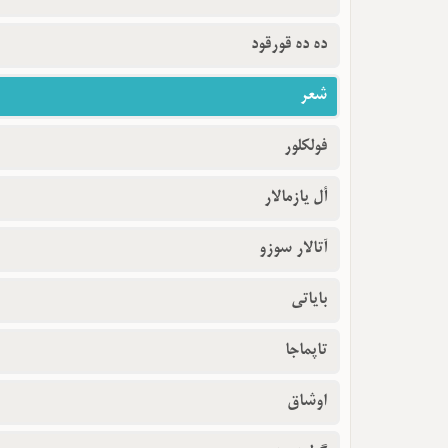
ده ده قورقود
شعر
فولکلور
أل یازمالار
آتالار سوزو
بایاتی
تاپماجا
اوشاق