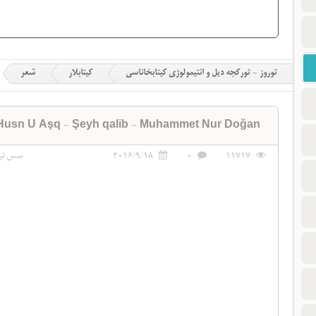
توروز - تورکجه دیل و ائتیمولوژی کیتابخاناسی
کیتابلار
شعر
Husn U Aşq - Şeyh qalib - Muhammet Nur Doğan
11717
0
2016/9/18
سس لر