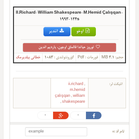
II.Richard-William Shakespeare-M.Hemid Çalışqan-
1993-124s
اوخو
ائندیر
توروز حیاتدا قالماق اوچون، یاردیم ائدین
حجم:
3.1 MB
فورمات :
Pdf
گؤرونتولندی :
1083
خطانی بیلدیرمک
ائتیکت لر:
,
ii.richard
m.hemid
çalışqan
,
william
,
shakespeare
0
0
تام آد :*