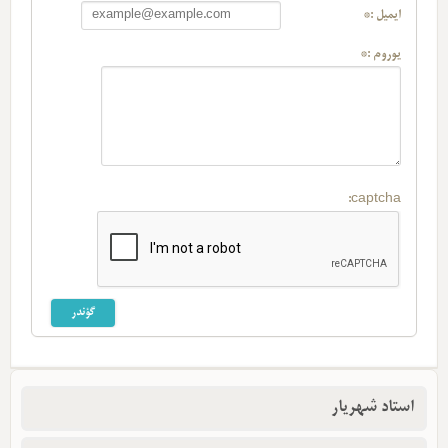
ایمیل :*
یوروم :*
captcha:
استاد شهریار