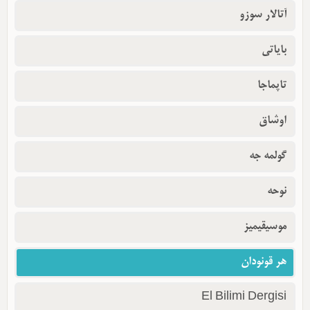
آتالار سوزو
بایاتی
تاپماجا
اوشاق
گولمه جه
نوحه
موسیقیمیز
هر قونودان
El Bilimi Dergisi