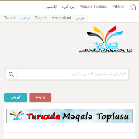
Pitiklər
Məqalə Toplusu
بیزه گؤره
ایلتیشیم
فارسی
Azerbaijani
English
تورکجه
Turkish
یازیلما
گیریش