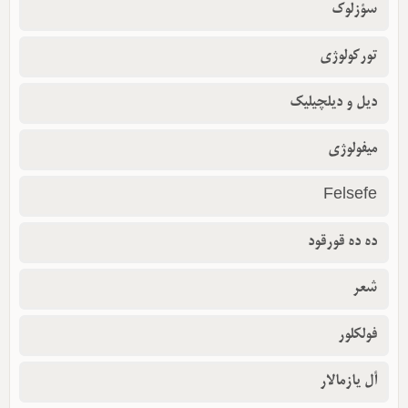
سؤزلوک
تورکولوژی
دیل و دیلچیلیک
میفولوژی
Felsefe
ده ده قورقود
شعر
فولکلور
أل یازمالار