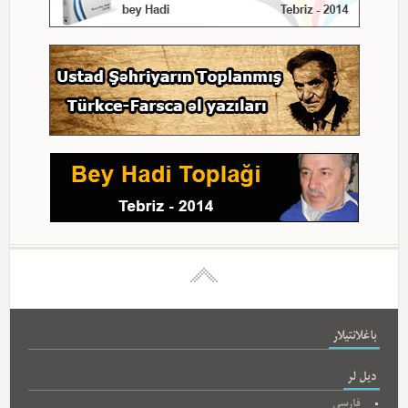
باغلانتیلار
دیل لر
فارسی