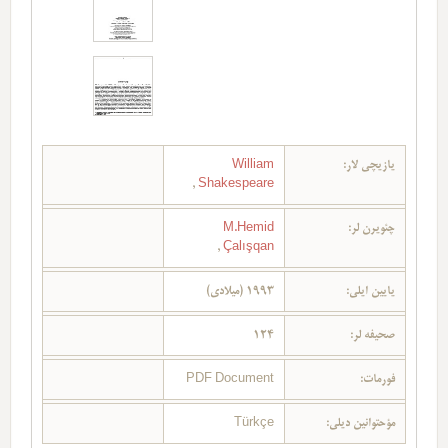
یازیچی لار:
William
,
Shakespeare
چئویرن لر:
M.Hemid
,
Çalışqan
یایین ایلی:
1993 (میلادی)
صحیفه لر:
124
فورمات:
PDF Document
مؤحتوانین دیلی:
Türkçe