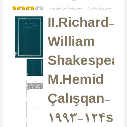
سس لرین سایی
1
سس وئرمه نین سونوجو
5
II.Richard-
William
Shakespear
M.Hemid
Çalışqan-
1993-124s