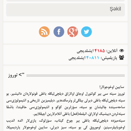
Şəkil
آنلاین
:
4185
ایشلدیجی
یازیلمیش
:
40811
ایشلدیجی
"> توروز
سایین اوخوجولار!
توروز سیته سی بیر کولتورل اوجاق اولا‌راق دیلچی‌لیکله باغلی قونولاردان دانیشیر. بو
سیته دیلچی‌لیکله باغلی دیرلی بیلگی‌لر وئرمکده‌دیر. دیلیمیزین تاریخی و ائتیمولوژی‌سی
ساحه‌سینده چالیشان بو سیته، سؤزلرین کؤکو و ائتیمولوژی‌سی حاقیندا، باشقا
سیته‌لردن دییشیک اولا‌راق، ائیلمله(فعل) باغلی آنلام‌لارین آچیقلاییر.
سیته‌میزده دیلچی‌لیکله باغلی بیر چوخ کیتاب، سؤزلوک، یازی‌لار الده ائدیب
اوخویابیلرسینیز. اوموروق کی بو سیته، سیز دیرلی، سایین اوخوجولار یاردیمییلا،