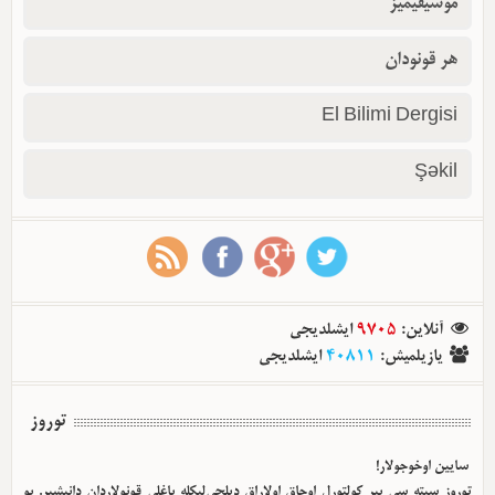
موسیقیمیز
هر قونودان
El Bilimi Dergisi
Şəkil
آنلاین
:
9705
ایشلدیجی
یازیلمیش
:
40811
ایشلدیجی
توروز
سایین اوخوجولار!
توروز سیته سی بیر کولتورل اوجاق اولا‌راق دیلچی‌لیکله باغلی قونولاردان دانیشیر. بو