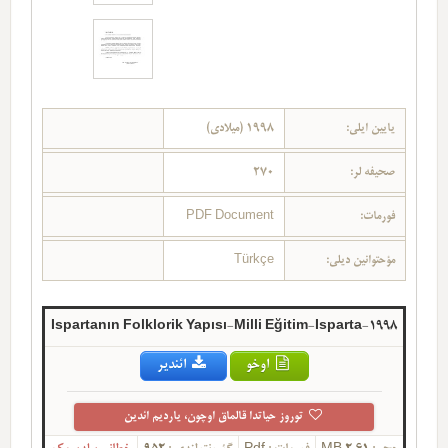
یایین ایلی:
1998 (میلادی)
صحیفه لر:
270
فورمات:
PDF Document
مؤحتوانین دیلی:
Türkçe
Ispartanın Folklorik Yapısı-Milli Eğitim-Isparta-1998
اوخو
ائندیر
توروز حیاتدا قالماق اوچون، یاردیم ائدین