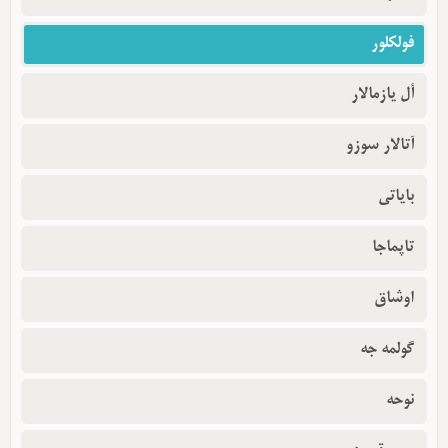
فولکلور
أل یازمالار
آتالار سوزو
بایاتی
تاپماجا
اوشاق
گولمه جه
نوحه