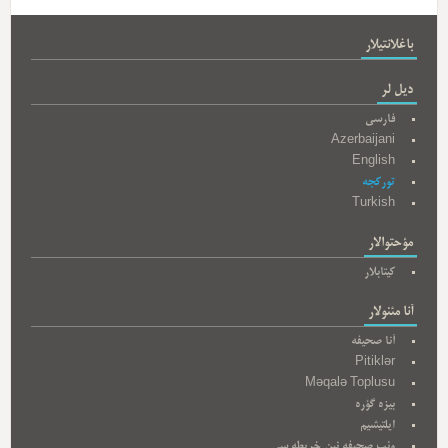
باغلانتیلار
دیل لر
فارسی
Azerbaijani
English
تورکجه
Turkish
مؤحتوالار
کیتابلار
آنا مئنولار
آنا صحیفه
Pitiklər
Məqalə Toplusu
بیزه گؤره
ایلتیشیم
وئب صحیفه نین خریطه سی