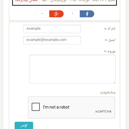
حجم:
2.61 MB
فورمات :
Pdf
گؤرونتولندی :
952
خطانی بیلدیرمک
0
0
تام آد :*
ایمیل :*
یوروم :*
captcha: