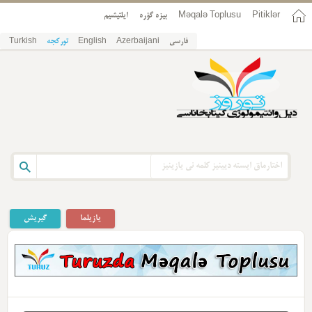
Pitiklər
Məqalə Toplusu
بیزه گؤره
ایلتیشیم
فارسی
Azerbaijani
English
تورکجه
Turkish
یازیلما
گیریش