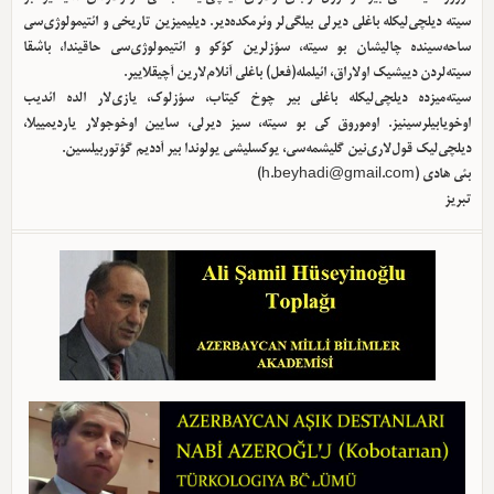
سیته دیلچی‌لیکله باغلی دیرلی بیلگی‌لر وئرمکده‌دیر. دیلیمیزین تاریخی و ائتیمولوژی‌سی
ساحه‌سینده چالیشان بو سیته، سؤزلرین کؤکو و ائتیمولوژی‌سی حاقیندا، باشقا
سیته‌لردن دییشیک اولا‌راق، ائیلمله(فعل) باغلی آنلام‌لارین آچیقلاییر.
سیته‌میزده دیلچی‌لیکله باغلی بیر چوخ کیتاب، سؤزلوک، یازی‌لار الده ائدیب
اوخویابیلرسینیز. اوموروق کی بو سیته، سیز دیرلی، سایین اوخوجولار یاردیمییلا،
دیلچی‌لیک قول‌لاری‌نین گلیشمه‌سی، یوکسلیشی یولوندا بیر آددیم گؤتوربیلسین.
بئی هادی (
h.beyhadi@gmail.com
)
تبریز