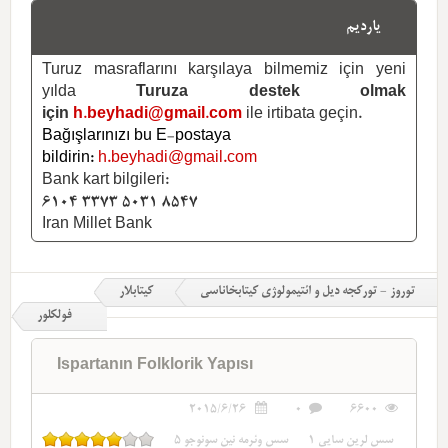
یاردیم
Turuz masraflarını karşılaya bilmemiz için yeni
yılda
Turuza destek olmak
için
h.beyhadi@gmail.com
ile irtibata geçin.
Bağışlarınızı bu E-postaya
bildirin:
h.beyhadi@gmail.com
Bank kart bilgileri:
6104 3373 5031 8547
Iran Millet Bank
توروز - تورکجه دیل و ائتیمولوژی کیتابخاناسی
کیتابلار
فولکلور
Ispartanın Folklorik Yapısı
2015/6/26
0
6600
سس لرین سایی
1
سس وئرمه نین سونوجو
5