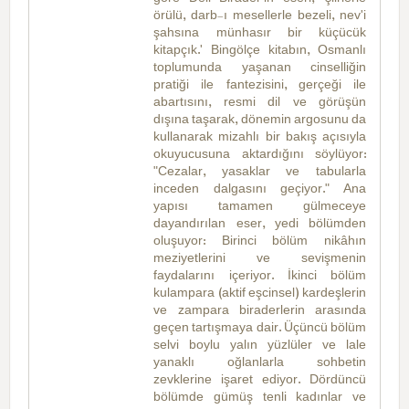
örülü, darb-ı mesellerle bezeli, nev'i
şahsına münhasır bir küçücük
kitapçık.' Bingölçe kitabın, Osmanlı
toplumunda yaşanan cinselliğin
pratiği ile fantezisini, gerçeği ile
abartısını, resmi dil ve görüşün
dışına taşarak, dönemin argosunu da
kullanarak mizahlı bir bakış açısıyla
okuyucusuna aktardığını söylüyor:
"Cezalar, yasaklar ve tabularla
inceden dalgasını geçiyor." Ana
yapısı tamamen gülmeceye
dayandırılan eser, yedi bölümden
oluşuyor: Birinci bölüm nikâhın
meziyetlerini ve sevişmenin
faydalarını içeriyor. İkinci bölüm
kulampara (aktif eşcinsel) kardeşlerin
ve zampara biraderlerin arasında
geçen tartışmaya dair. Üçüncü bölüm
selvi boylu yalın yüzlüler ve lale
yanaklı oğlanlarla sohbetin
zevklerine işaret ediyor. Dördüncü
bölümde gümüş tenli kadınlar ve