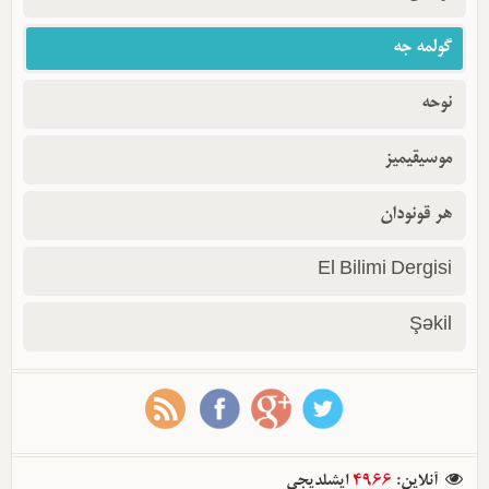
گولمه جه
نوحه
موسیقیمیز
هر قونودان
El Bilimi Dergisi
Şəkil
ایشلدیجی
4966
:
آنلاین