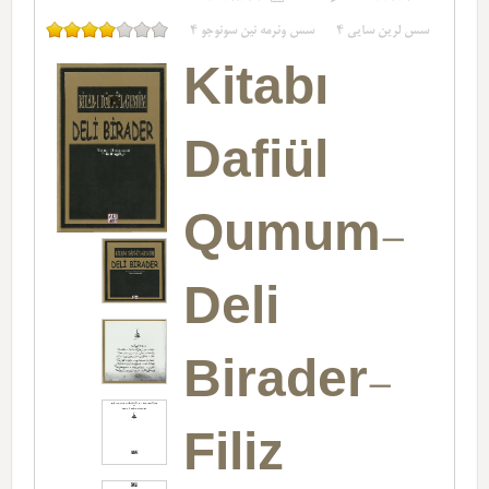
4
سس وئرمه نین سونوجو
4
سس لرین سایی
Kitabı
Dafiül
Qumum-
Deli
Birader-
Filiz