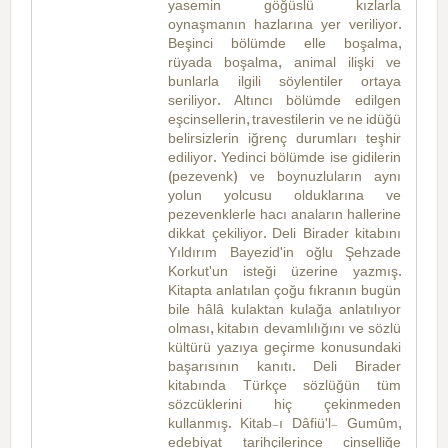
yasemin göğüslü kızlarla
oynaşmanın hazlarına yer veriliyor.
Beşinci bölümde elle boşalma,
rüyada boşalma, animal ilişki ve
bunlarla ilgili söylentiler ortaya
seriliyor. Altıncı bölümde edilgen
eşcinsellerin, travestilerin ve ne idüğü
belirsizlerin iğrenç durumları teşhir
ediliyor. Yedinci bölümde ise gidilerin
(pezevenk) ve boynuzluların aynı
yolun yolcusu olduklarına ve
pezevenklerle hacı anaların hallerine
dikkat çekiliyor. Deli Birader kitabını
Yıldırım Bayezid'in oğlu Şehzade
Korkut'un isteği üzerine yazmış.
Kitapta anlatılan çoğu fıkranın bugün
bile hâlâ kulaktan kulağa anlatılıyor
olması, kitabın devamlılığını ve sözlü
kültürü yazıya geçirme konusundaki
başarısının kanıtı. Deli Birader
kitabında Türkçe sözlüğün tüm
sözcüklerini hiç çekinmeden
kullanmış. Kitab-ı Dâfiü'l- Gumûm,
edebiyat tarihçilerince cinselliğe