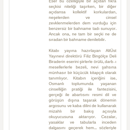
Eser bu özelliğiyle bir açıdan fıkra
seçkisi niteliği taşırken, bir diğer
açıdansa kollektif korkulardan,
neşelerden ve cinsel
zevklenmelerden dem vurduğu için
benzersiz bir bahname tadı sunuyor.
Ancak ona, ne tam bir seçki ne de
sıradan bir bahname denilebilir.
Kitabı yayına hazırlayan AltÜst
Yayınevi direktörü Filiz Bingölçe Deli
Biraderin eserini şiirlerle örülü, darb-ı
mesellerlerle bezeli, nevi şahsına
münhasır bir küçücük kitapçık olarak
tanımlıyor. Kitabın içeriğini ise,
Osmanlı toplumunda yaşanan
cinselliğin pratiği ile fantezisini,
gerçeği ile abartısını resmi dil ve
görüşün dışına taşarak dönemin
argosunu ve kaba dilini de kullanarak
mizahlı bir bakış açısıyla
okuyucusuna aktarıyor. Cezalar,
yasaklar ve tabularla inceden
dalgasını geçerek hem... sözleriyle