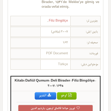
Birader, 1531'de Mekke'ye gitmiş ve
orada vefat etmiş.
,
Filiz Bingölçe
چئویرن لر:
یایین ایلی:
2007 (میلادی)
164
صحیفه لر:
PDF Document
فورمات:
Türkçe
مؤحتوانین دیلی:
Kitabı Dafiül Qumum-Deli Birader-Filiz Bingölçe-
2007-164s
اوخو
ائندیر
توروز حیاتدا قالماق اوچون، یاردیم ائدین