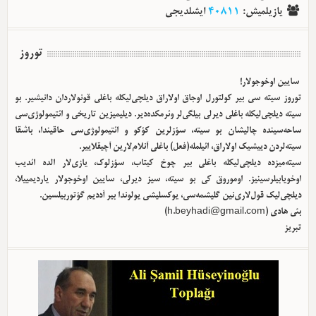
ایشلدیجی
40811
:
یازیلمیش
توروز
سایین اوخوجولار!
توروز سیته سی بیر کولتورل اوجاق اولا‌راق دیلچی‌لیکله باغلی قونولاردان دانیشیر. بو
سیته دیلچی‌لیکله باغلی دیرلی بیلگی‌لر وئرمکده‌دیر. دیلیمیزین تاریخی و ائتیمولوژی‌سی
ساحه‌سینده چالیشان بو سیته، سؤزلرین کؤکو و ائتیمولوژی‌سی حاقیندا، باشقا
سیته‌لردن دییشیک اولا‌راق، ائیلمله(فعل) باغلی آنلام‌لارین آچیقلاییر.
سیته‌میزده دیلچی‌لیکله باغلی بیر چوخ کیتاب، سؤزلوک، یازی‌لار الده ائدیب
اوخویابیلرسینیز. اوموروق کی بو سیته، سیز دیرلی، سایین اوخوجولار یاردیمییلا،
دیلچی‌لیک قول‌لاری‌نین گلیشمه‌سی، یوکسلیشی یولوندا بیر آددیم گؤتوربیلسین.
)
h.beyhadi@gmail.com
بئی هادی (
تبریز