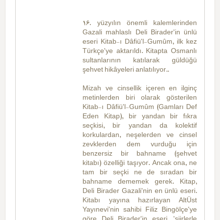
16. yüzyılın önemli kalemlerinden
Gazali mahlaslı Deli Birader'in ünlü
eseri Kitab-ı Dâfiü'l-Gumûm, ilk kez
Türkçe'ye aktarıldı. Kitapta Osmanlı
sultanlarının katılarak güldüğü
şehvet hikâyeleri anlatılıyor..
Mizah ve cinsellik içeren en ilginç
metinlerden biri olarak gösterilen
Kitab-ı Dâfiü'l-Gumûm (Gamları Def
Eden Kitap), bir yandan bir fıkra
seçkisi, bir yandan da kolektif
korkulardan, neşelerden ve cinsel
zevklerden dem vurduğu için
benzersiz bir bahname (şehvet
kitabı) özelliği taşıyor. Ancak ona, ne
tam bir seçki ne de sıradan bir
bahname dememek gerek. Kitap,
Deli Birader Gazali'nin en ünlü eseri.
Kitabı yayına hazırlayan AltÜst
Yayınevi'nin sahibi Filiz Bingölçe'ye
göre Deli Birader'in eseri, 'şiirlerle