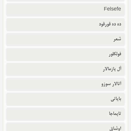
Felsefe
ده ده قورقود
شعر
فولکلور
أل یازمالار
آتالار سوزو
بایاتی
تاپماجا
اوشاق