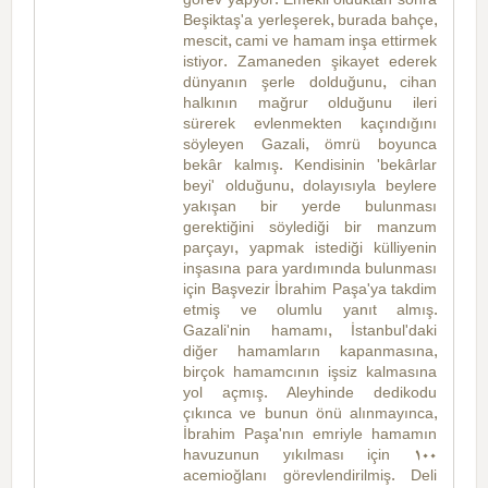
görev yapyor. Emekli olduktan sonra
Beşiktaş'a yerleşerek, burada bahçe,
mescit, cami ve hamam inşa ettirmek
istiyor. Zamaneden şikayet ederek
dünyanın şerle dolduğunu, cihan
halkının mağrur olduğunu ileri
sürerek evlenmekten kaçındığını
söyleyen Gazali, ömrü boyunca
bekâr kalmış. Kendisinin 'bekârlar
beyi' olduğunu, dolayısıyla beylere
yakışan bir yerde bulunması
gerektiğini söylediği bir manzum
parçayı, yapmak istediği külliyenin
inşasına para yardımında bulunması
için Başvezir İbrahim Paşa'ya takdim
etmiş ve olumlu yanıt almış.
Gazali'nin hamamı, İstanbul'daki
diğer hamamların kapanmasına,
birçok hamamcının işsiz kalmasına
yol açmış. Aleyhinde dedikodu
çıkınca ve bunun önü alınmayınca,
İbrahim Paşa'nın emriyle hamamın
havuzunun yıkılması için 100
acemioğlanı görevlendirilmiş. Deli