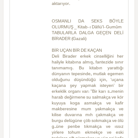
aktarıyor.
OSMANLI DA SEKS BÖYLE
OLURMUŞ _ Kitab-ı Dâfiü'l-Gumûm
TABULARLA DALGA GEÇEN DELİ
BİRADER (Gazali)
BİR UÇAN BİR DE KAÇAN
Deli Birader erkek cinselliğini her
haliyle kitabına almış, fantezide sınır
tanımamış. Bu kitabın yarattığı
dünyanın tepesinde, mutlak egemen
olduğunu düşündüğü için, 'uçana
kaçana şey yapmak isteyen' bir
erkeklik organı var: "Bir karı s..menin
harab değirmene su salmakça ve kör
kuyuya koga asmakça ve kafir
makberesine mum yakmakça ve
kilise duvarına mıh çakmakça ve
burgu delügüne çöb sokmakça ve ölü
g..üne penbe tıkmakça ve ıssız
yirlere tohum ekmekçe ve eski