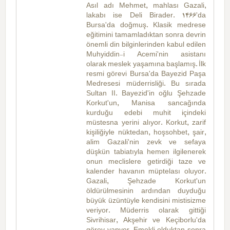
Asıl adı Mehmet, mahlası Gazali,
lakabı ise Deli Birader. 1466'da
Bursa'da doğmuş. Klasik medrese
eğitimini tamamladıktan sonra devrin
önemli din bilginlerinden kabul edilen
Muhyiddin-i Acemi'nin asistanı
olarak meslek yaşamına başlamış. İlk
resmi görevi Bursa'da Bayezid Paşa
Medresesi müderrisliği. Bu sırada
Sultan II. Bayezid'in oğlu Şehzade
Korkut'un, Manisa sancağında
kurduğu edebi muhit içindeki
müstesna yerini alıyor. Korkut, zarif
kişiliğiyle nüktedan, hoşsohbet, şair,
alim Gazali'nin zevk ve sefaya
düşkün tabiatıyla hemen ilgilenerek
onun meclislere getirdiği taze ve
kalender havanın müptelası oluyor.
Gazali, Şehzade Korkut'un
öldürülmesinin ardından duyduğu
büyük üzüntüyle kendisini mistisizme
veriyor. Müderris olarak gittiği
Sivrihisar, Akşehir ve Keçiborlu'da