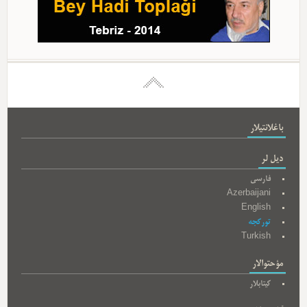
باغلانتیلار
دیل لر
فارسی
Azerbaijani
English
تورکجه
Turkish
مؤحتوالار
کیتابلار