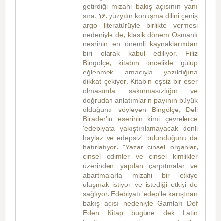
getirdiği mizahi bakış açısının yanı
sıra, 16. yüzyılın konuşma dilini geniş
argo literatürüyle birlikte vermesi
nedeniyle de, klasik dönem Osmanlı
nesrinin en önemli kaynaklarından
biri olarak kabul ediliyor. Filiz
Bingölçe, kitabın öncelikle gülüp
eğlenmek amacıyla yazıldığına
dikkat çekiyor. Kitabın eşsiz bir eser
olmasında sakınmasızlığın ve
doğrudan anlatımların payının büyük
olduğunu söyleyen Bingölçe, Deli
Birader'in eserinin kimi çevrelerce
'edebiyata yakıştırılamayacak denli
haylaz ve edepsiz' bulunduğunu da
hatırlatıyor: "Yazar cinsel organlar,
cinsel edimler ve cinsel kimlikler
üzerinden yapılan çarpıtmalar ve
abartmalarla mizahi bir etkiye
ulaşmak istiyor ve istediği etkiyi de
sağlıyor. Edebiyatı 'edep'le karıştıran
bakış açısı nedeniyle Gamları Def
Eden Kitap bugüne dek Latin