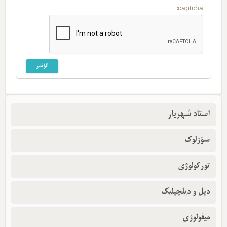
captcha:
استاد شهریار
سؤزلوک
تورکولوژی
دیل و دیلچیلیک
میفولوژی