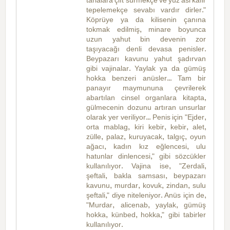
tarlalara çift sürmekçe ve yüz asi kafir
tepelemekçe sevabı vardır dirler."
Köprüye ya da kilisenin çanına
tokmak edilmiş, minare boyunca
uzun yahut bin devenin zor
taşıyacağı denli devasa penisler.
Beypazarı kavunu yahut şadırvan
gibi vajinalar. Yaylak ya da gümüş
hokka benzeri anüsler... Tam bir
panayır maymununa çevrilerek
abartılan cinsel organlara kitapta,
gülmecenin dozunu artıran unsurlar
olarak yer veriliyor... Penis için "Ejder,
orta mablag, kiri kebir, kebir, alet,
zülle, palaz, kuruyacak, talgıç, oyun
ağacı, kadın kız eğlencesi, ulu
hatunlar dinlencesi," gibi sözcükler
kullanılıyor. Vajina ise, "Zerdali,
şeftali, bakla samsası, beypazarı
kavunu, murdar, kovuk, zindan, sulu
şeftali," diye niteleniyor. Anüs için de,
"Murdar, alicenab, yaylak, gümüş
hokka, künbed, hokka," gibi tabirler
kullanılıyor.