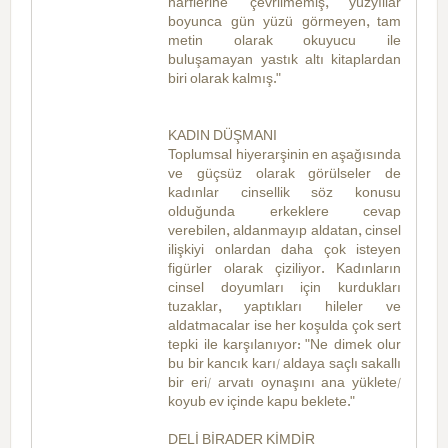
harflerine çevrilmemiş, yüzyıllar
boyunca gün yüzü görmeyen, tam
metin olarak okuyucu ile
buluşamayan yastık altı kitaplardan
biri olarak kalmış."
KADIN DÜŞMANI
Toplumsal hiyerarşinin en aşağısında
ve güçsüz olarak görülseler de
kadınlar cinsellik söz konusu
olduğunda erkeklere cevap
verebilen, aldanmayıp aldatan, cinsel
ilişkiyi onlardan daha çok isteyen
figürler olarak çiziliyor. Kadınların
cinsel doyumları için kurdukları
tuzaklar, yaptıkları hileler ve
aldatmacalar ise her koşulda çok sert
tepki ile karşılanıyor: "Ne dimek olur
bu bir kancık karı/ aldaya saçlı sakallı
bir eri/ arvatı oynaşını ana yüklete/
koyub ev içinde kapu beklete."
DELİ BİRADER KİMDİR