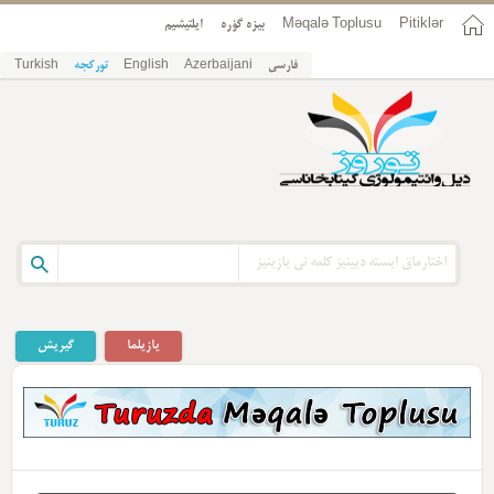
ایلتیشیم
بیزه گؤره
Məqalə Toplusu
Pitiklər
Turkish
تورکجه
English
Azerbaijani
فارسی
یازیلما
گیریش