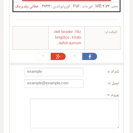
خطانی بیلدیرمک
2723
گؤرونتولندی :
Pdf
فورمات :
2.72 MB
حجم:
deli birader
,
filiz
ائتیکت لر:
bingölçe
,
kitabı
,
dafiül qumum
0
0
تام آد :*
ایمیل :*
یوروم :*