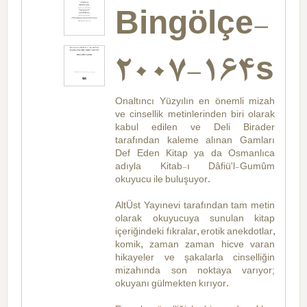
Bingölçe-
2007-164s
Onaltıncı Yüzyılın en önemli mizah
ve cinsellik metinlerinden biri olarak
kabul edilen ve Deli Birader
tarafından kaleme alınan Gamları
Def Eden Kitap ya da Osmanlıca
adıyla Kitab-ı Dâfiü'l-Gumûm
okuyucu ile buluşuyor.
AltÜst Yayınevi tarafından tam metin
olarak okuyucuya sunulan kitap
içeriğindeki fıkralar, erotik anekdotlar,
komik, zaman zaman hicve varan
hikayeler ve şakalarla cinselliğin
mizahında son noktaya varıyor;
okuyanı gülmekten kırıyor.