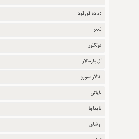
ده ده قورقود
شعر
فولکلور
أل یازمالار
آتالار سوزو
بایاتی
تاپماجا
اوشاق