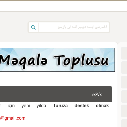
یاردیم
emiz için yeni yılda
Turuza destek olmak
.
i@gmail.com