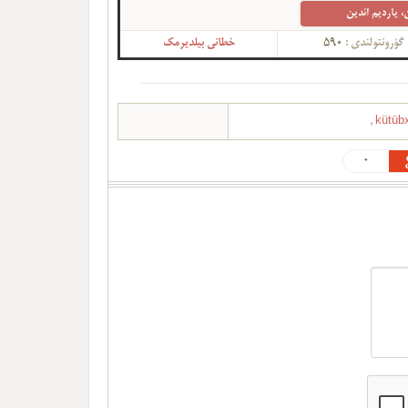
، یاردیم ائدین
گؤرونتولندی :
590
خطانی بیلدیرمک
,
kütüb
0