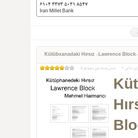
6104 3373 5031 8547
Iran Millet Bank
Kütübxanadaki Hırsız -Lawrence Block
ین سایی
1
سس وئرمه نین سونوجو
5
Küt
Hı
Blo