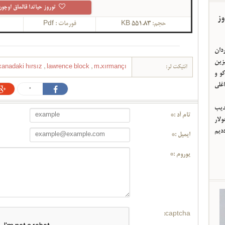
توروز حیاتدا قالماق اوچون
وز
حجم:
551.83 KB
فورمات :
Pdf
ردان
یزین
ائتیکت لر:
m.xırmançı
,
lawrence block
,
xanadaki hırsız
و و
اغلی
0
ئدیب
تام آد :*
لار
ددیم
ایمیل :*
یوروم :*
captcha: