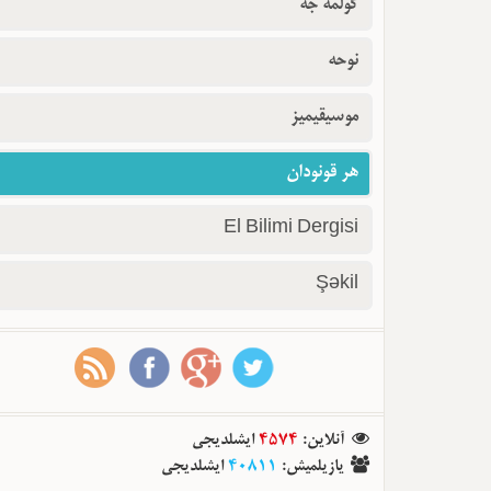
گولمه جه
نوحه
موسیقیمیز
هر قونودان
El Bilimi Dergisi
Şəkil
آنلاین
:
4574
ایشلدیجی
یازیلمیش
:
40811
ایشلدیجی