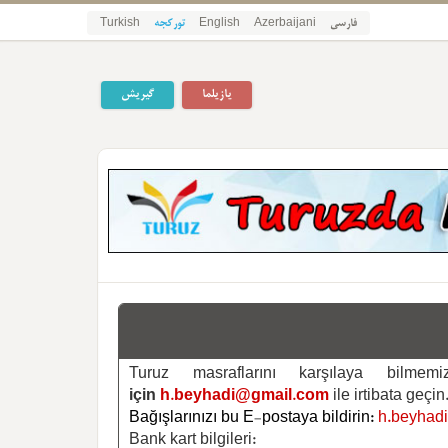
فارسی
Azerbaijani
English
تورکجه
Turkish
یازیلما
گیریش
Turuz masraflarını karşılaya bilm
için
h.beyhadi@gmail.com
ile irtibata geçin
Bağışlarınızı bu E-postaya bildirin:
h.beyhad
Bank kart bilgileri: