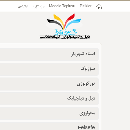
Pitiklər
Məqalə Toplusu
بیزه گؤره
ایلتیشیم
استاد شهریار
سؤزلوک
تورکولوژی
دیل و دیلچیلیک
میفولوژی
Felsefe