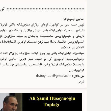
تور
سایین اوخوجولار!
توروز سیته سی بیر کولتورل اوجاق اولا‌راق دیلچی‌لیکله باغلی قونولا
دانیشیر. بو سیته دیلچی‌لیکله باغلی دیرلی بیلگی‌لر وئرمکده‌دیر. دیلیم
تاریخی و ائتیمولوژی‌سی ساحه‌سینده چالیشان بو سیته، سؤزلرین کؤک
ائتیمولوژی‌سی حاقیندا، باشقا سیته‌لردن دییشیک اولا‌راق، ائیلمله(فعل) ب
آنلام‌لارین آچیقلاییر.
سیته‌میزده دیلچی‌لیکله باغلی بیر چوخ کیتاب، سؤزلوک، یازی‌لار الده ا
اوخویابیلرسینیز. اوموروق کی بو سیته، سیز دیرلی، سایین اوخوجو
یاردیمییلا، دیلچی‌لیک قول‌لاری‌نین گلیشمه‌سی، یوکسلیشی یولوندا بیر آ
گؤتوربیلسین.
بئی هادی (
h.beyhadi@gmail.com
)
تبریز