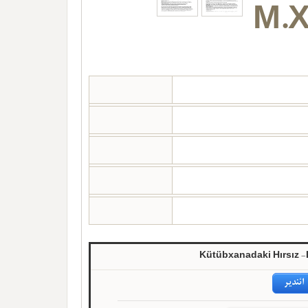
M.X
Kütübxanadaki Hırsız 
ائندیر