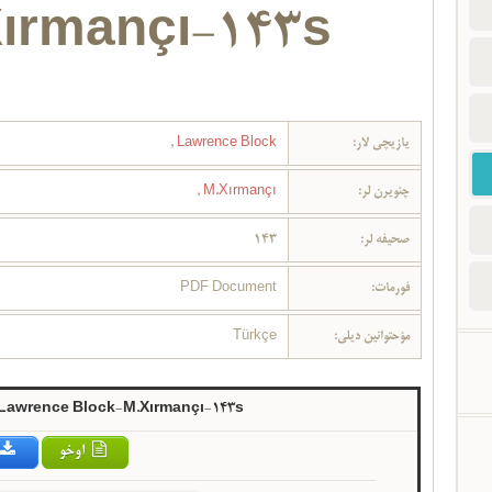
ırmançı-143s
یازیچی لار:
Lawrence Block
,
چئویرن لر:
M.Xırmançı
,
صحیفه لر:
143
فورمات:
PDF Document
مؤحتوانین دیلی:
Türkçe
-Lawrence Block-M.Xırmançı-143s
اوخو