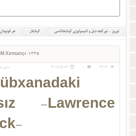
توروز - تورکجه دیل و ائتیمولوژی کیتابخاناسی
کیتابلار
هر قونودان
-M.Xırmançı-143s
2602
0
2019/5/16
سس لر
übxanadaki
rsız -Lawrence
ck-