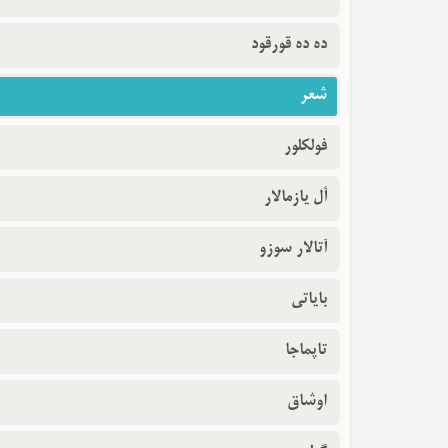
ده ده قورقود
شعر
فولکلور
أل یازمالار
آتالار سوزو
بایاتی
تاپماجا
اوشاق