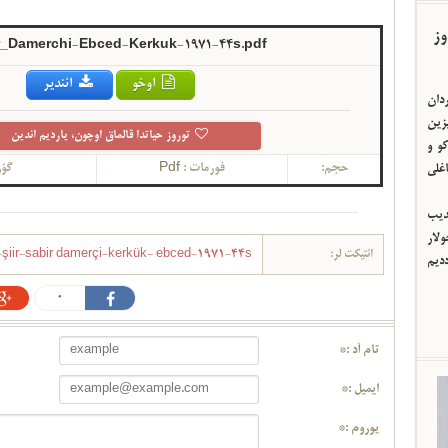
وز
_Damerchi-Ebced-Kerkuk-1971-44s.pdf
اوخو
ائندیر
ردان
یزین
توروز حیاتدا قالماق اوچون، یاردیم ائدین
و و
حجم:
فورمات :
Pdf
گؤر
اغلی
ئدیب
لار
ائتیکت لر:
iir-sabir damerçi-kerkük- ebced-1971-44s
ددیم
0
تام آد :*
ایمیل :*
یوروم :*