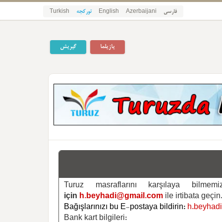
فارسی
Azerbaijani
English
تورکجه
Turkish
یازیلما
گیریش
Turuz masraflarını karşılaya bilm
için
h.beyhadi@gmail.com
ile irtibata geçin
Bağışlarınızı bu E-postaya bildirin:
h.beyhad
Bank kart bilgileri: