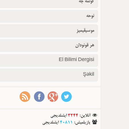
گولمه جه
نوحه
موسیقیمیز
هر قونودان
El Bilimi Dergisi
Şəkil
آنلاین
:
3244
ایشلدیجی
یازیلمیش
:
40811
ایشلدیجی