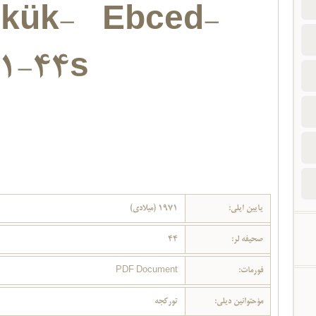
rkük- Ebced-
1-44s
یایین ایلی:
1971 (میلادی)
صحیفه لر:
44
فورمات:
PDF Document
مؤحتوانین دیلی:
تورکجه