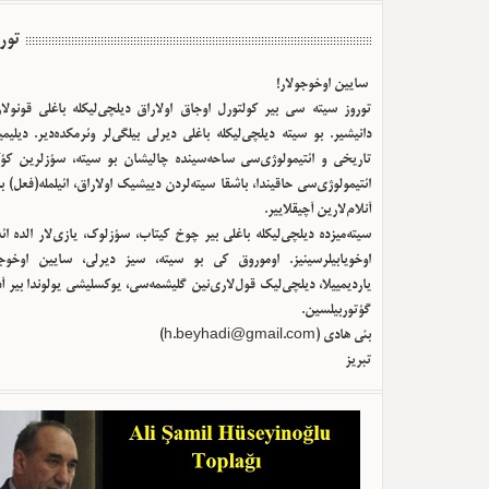
تور
سایین اوخوجولار!
توروز سیته سی بیر کولتورل اوجاق اولا‌راق دیلچی‌لیکله باغلی قونولا
دانیشیر. بو سیته دیلچی‌لیکله باغلی دیرلی بیلگی‌لر وئرمکده‌دیر. دیلیم
تاریخی و ائتیمولوژی‌سی ساحه‌سینده چالیشان بو سیته، سؤزلرین کؤک
ائتیمولوژی‌سی حاقیندا، باشقا سیته‌لردن دییشیک اولا‌راق، ائیلمله(فعل) ب
آنلام‌لارین آچیقلاییر.
سیته‌میزده دیلچی‌لیکله باغلی بیر چوخ کیتاب، سؤزلوک، یازی‌لار الده ا
اوخویابیلرسینیز. اوموروق کی بو سیته، سیز دیرلی، سایین اوخوجو
یاردیمییلا، دیلچی‌لیک قول‌لاری‌نین گلیشمه‌سی، یوکسلیشی یولوندا بیر آ
گؤتوربیلسین.
بئی هادی (
h.beyhadi@gmail.com
)
تبریز