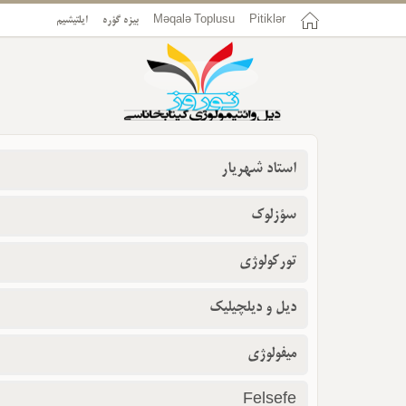
Pitiklər
Məqalə Toplusu
بیزه گؤره
ایلتیشیم
استاد شهریار
سؤزلوک
تورکولوژی
دیل و دیلچیلیک
میفولوژی
Felsefe