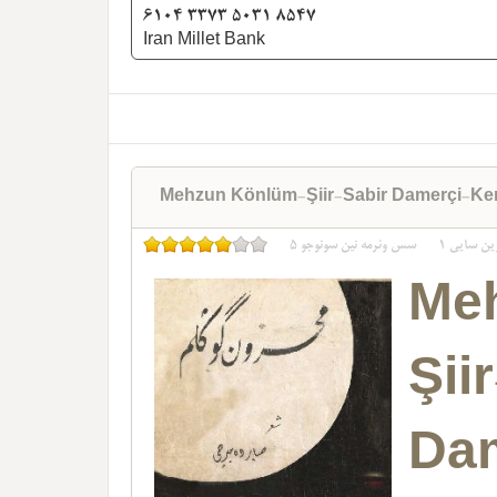
6104 3373 5031 8547
Iran Millet Bank
Mehzun Könlüm-Şiir-Sabir Damerçi-Ke
ین سایی
1
سس وئرمه نین سونوجو
5
Me
Şii
Da