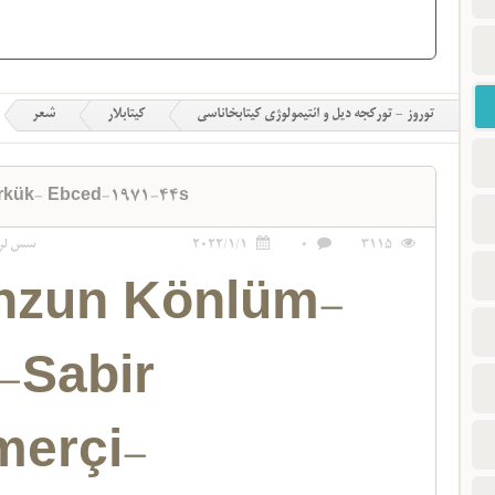
توروز - تورکجه دیل و ائتیمولوژی کیتابخاناسی
کیتابلار
شعر
rkük- Ebced-1971-44s
3115
0
2022/1/1
سس لر
hzun Könlüm-
r-Sabir
merçi-