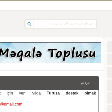
یاردیم
emiz için yeni yılda
Turuza destek olmak
.
i@gmail.com