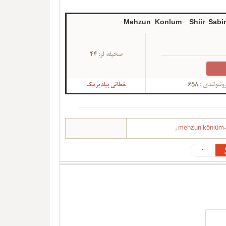
Mehzun_Konlum-_Shiir-Sabir
صحیفه لر:
44
ونتولندی :
658
خطانی بیلدیرمک
,
mehzun könlüm-ş
0