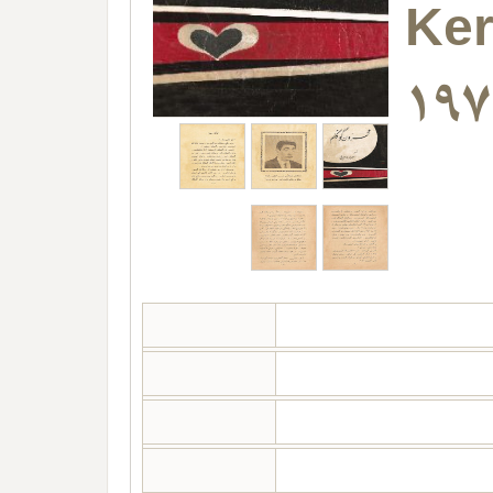
Ke
197