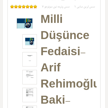
سس لرین سایی
1
سس وئرمه نین سونوجو
7
Milli
Düşünce
Fedaisi-
Arif
Rehimoğlu-
Baki-