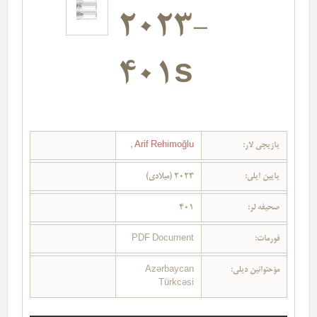
2023-
401s
یازیچی لار:
Arif Rehimoğlu
,
یایین ایلی:
2023 (میلادی)
صحیفه لر:
401
فورمات:
PDF Document
مؤحتوانین دیلی:
Azərbaycan
Türkcəsi