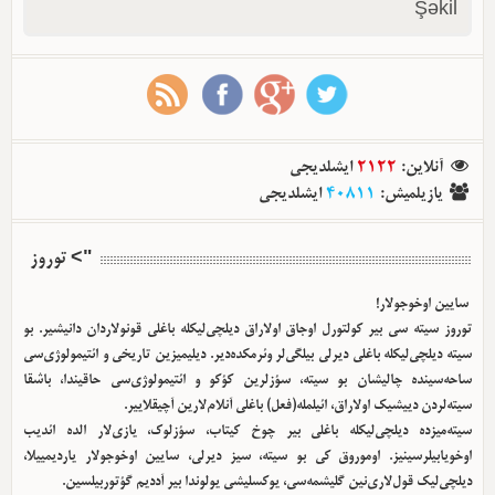
Şəkil
آنلاین
:
2122
ایشلدیجی
یازیلمیش
:
40811
ایشلدیجی
"> توروز
سایین اوخوجولار!
توروز سیته سی بیر کولتورل اوجاق اولا‌راق دیلچی‌لیکله باغلی قونولاردان دانیشیر. بو
سیته دیلچی‌لیکله باغلی دیرلی بیلگی‌لر وئرمکده‌دیر. دیلیمیزین تاریخی و ائتیمولوژی‌سی
ساحه‌سینده چالیشان بو سیته، سؤزلرین کؤکو و ائتیمولوژی‌سی حاقیندا، باشقا
سیته‌لردن دییشیک اولا‌راق، ائیلمله(فعل) باغلی آنلام‌لارین آچیقلاییر.
سیته‌میزده دیلچی‌لیکله باغلی بیر چوخ کیتاب، سؤزلوک، یازی‌لار الده ائدیب
اوخویابیلرسینیز. اوموروق کی بو سیته، سیز دیرلی، سایین اوخوجولار یاردیمییلا،
دیلچی‌لیک قول‌لاری‌نین گلیشمه‌سی، یوکسلیشی یولوندا بیر آددیم گؤتوربیلسین.