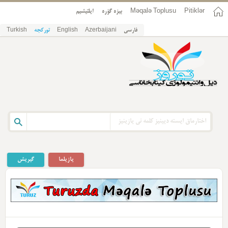
Pitiklər
Məqalə Toplusu
بیزه گؤره
ایلتیشیم
فارسی
Azerbaijani
English
تورکجه
Turkish
یازیلما
گیریش