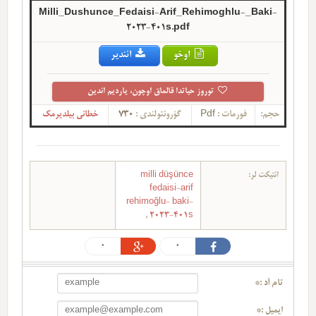
Milli_Dushunce_Fedaisi-Arif_Rehimoghlu-_Baki-
2023-401s.pdf
اوخو
ائندیر
توروز حیاتدا قالماق اوچون، یاردیم ائدین
حجم:
فورمات :
Pdf
گؤرونتولندی :
730
خطانی بیلدیرمک
ائتیکت لر:
milli düşünce
fedaisi-arif
rehimoğlu- baki-
,
2023-401s
0
0
تام آد :*
ایمیل :*