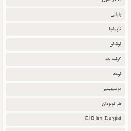
بایاتی
تاپماجا
اوشاق
گولمه جه
نوحه
موسیقیمیز
هر قونودان
El Bilimi Dergisi