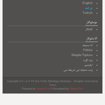
English
تورکجه
Turkish
مؤحتوالار
کیتابلار
آنا مئنولار
آنا صحیفه
Pitiklər
Məqalə Toplusu
بیزه گؤره
ایلتیشیم
وئب صحیفه نین خریطه سی
Copyright © 2008-2026 Arın Turkic Etimology Dictionary - All rights reserved by
Turuz.
Powered by
Sapdal.Com
© Developed by
Sapdal.Com