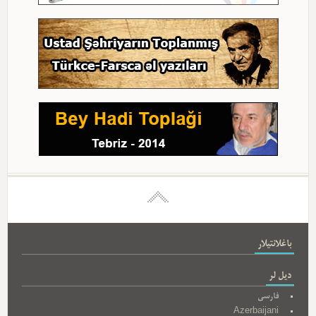
باغلانتیلار
دیل لر
فارسی
Azerbaijani