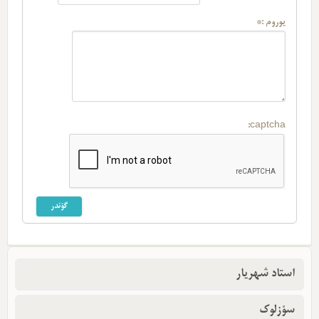
یوروم :*
captcha:
استاد شهریار
سؤزلوک