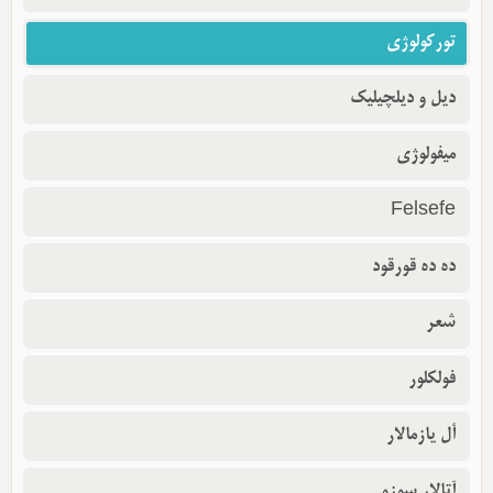
تورکولوژی
دیل و دیلچیلیک
میفولوژی
Felsefe
ده ده قورقود
شعر
فولکلور
أل یازمالار
آتالار سوزو