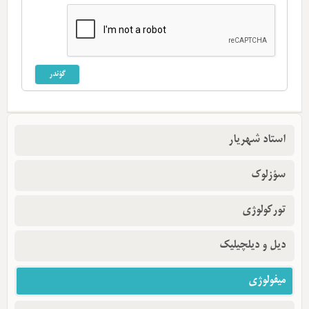
استاد شهریار
سؤزلوک
تورکولوژی
دیل و دیلچیلیک
میفولوژی