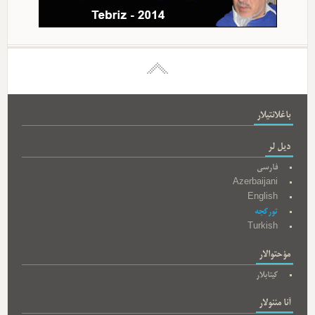
باغلانتیلار
دیل لر
فارسی
Azerbaijani
English
تورکجه
Turkish
مؤحتوالار
کیتابلار
آنا مئنولار