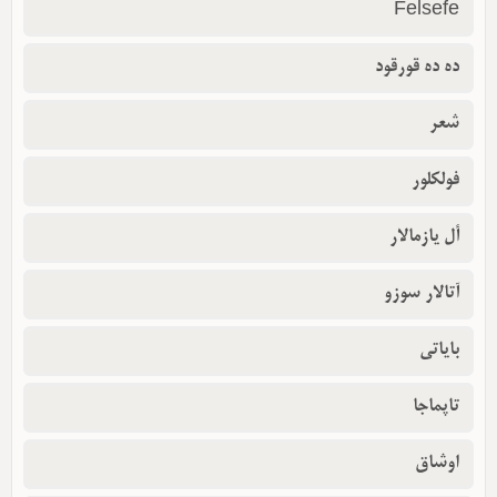
Felsefe
ده ده قورقود
شعر
فولکلور
أل یازمالار
آتالار سوزو
بایاتی
تاپماجا
اوشاق