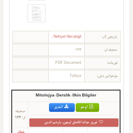
یازیچی لار:
Nehçet Necatigil
,
صحیفه لر:
124
فورمات:
PDF Document
مؤحتوانین دیلی:
Türkçe
Mitolojya-Derslik-Ilkin Bilgiler
اوخو
ائندیر
صحیفه
لر:
124
توروز حیاتدا قالماق اوچون، یاردیم ائدین
خطانی