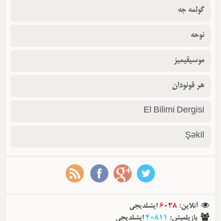
گولمه جه
نوحه
موسیقیمیز
هر قونودان
El Bilimi Dergisi
Şəkil
آنلاین
:
6038
ایشلدیجی
یازیلمیش
:
40811
ایشلدیجی