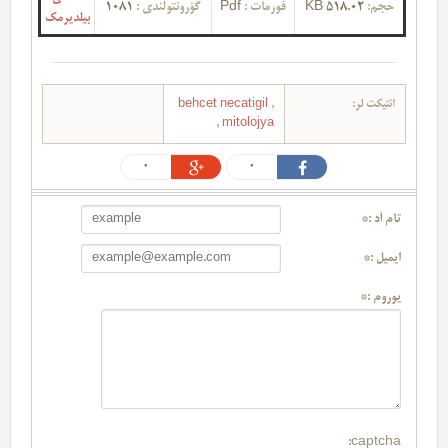
حجم:
518.02 KB
فورمات :
Pdf
گؤرونتولندی :
1081
بیلدیرمک
ائتیکت لر:
,
behcet necatigil
,
mitolojya
0
0
تام آد :*
ایمیل :*
یوروم :*
captcha: