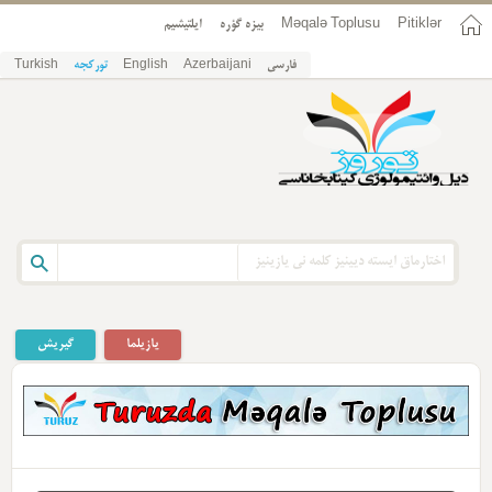
Pitiklər
Məqalə Toplusu
بیزه گؤره
ایلتیشیم
فارسی
Azerbaijani
English
تورکجه
Turkish
یازیلما
گیریش