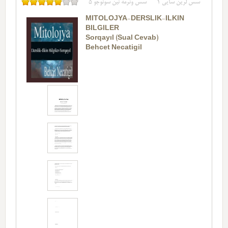
سس لرین سایی
1
سس وئرمه نین سونوجو
5
MITOLOJYA-DERSLIK-ILKIN
BILGILER
Sorqayıl (Sual Cevab)
Behcet Necatigil