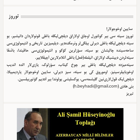
توروز
سایین اوخوجولار!
توروز سیته سی بیر کولتورل اوجاق اولا‌راق دیلچی‌لیکله باغلی قونولاردان دانیشیر. بو
سیته دیلچی‌لیکله باغلی دیرلی بیلگی‌لر وئرمکده‌دیر. دیلیمیزین تاریخی و ائتیمولوژی‌سی
ساحه‌سینده چالیشان بو سیته، سؤزلرین کؤکو و ائتیمولوژی‌سی حاقیندا، باشقا
سیته‌لردن دییشیک اولا‌راق، ائیلمله(فعل) باغلی آنلام‌لارین آچیقلاییر.
سیته‌میزده دیلچی‌لیکله باغلی بیر چوخ کیتاب، سؤزلوک، یازی‌لار الده ائدیب
اوخویابیلرسینیز. اوموروق کی بو سیته، سیز دیرلی، سایین اوخوجولار یاردیمییلا،
دیلچی‌لیک قول‌لاری‌نین گلیشمه‌سی، یوکسلیشی یولوندا بیر آددیم گؤتوربیلسین.
بئی هادی (
h.beyhadi@gmail.com
)
تبریز