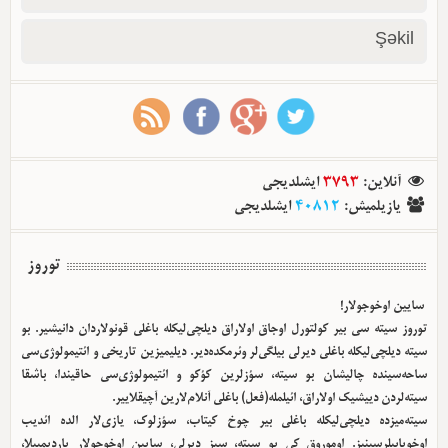
Şəkil
آنلاین
:
3793
ایشلدیجی
یازیلمیش
:
40812
ایشلدیجی
توروز
سایین اوخوجولار!
توروز سیته سی بیر کولتورل اوجاق اولا‌راق دیلچی‌لیکله باغلی قونولاردان دانیشیر. بو
سیته دیلچی‌لیکله باغلی دیرلی بیلگی‌لر وئرمکده‌دیر. دیلیمیزین تاریخی و ائتیمولوژی‌سی
ساحه‌سینده چالیشان بو سیته، سؤزلرین کؤکو و ائتیمولوژی‌سی حاقیندا، باشقا
سیته‌لردن دییشیک اولا‌راق، ائیلمله(فعل) باغلی آنلام‌لارین آچیقلاییر.
سیته‌میزده دیلچی‌لیکله باغلی بیر چوخ کیتاب، سؤزلوک، یازی‌لار الده ائدیب
اوخویابیلرسینیز. اوموروق کی بو سیته، سیز دیرلی، سایین اوخوجولار یاردیمییلا،