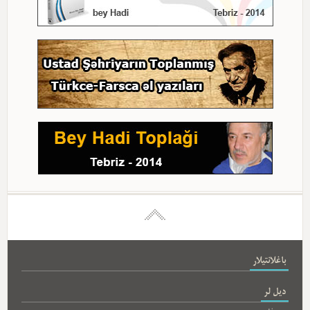
باغلانتیلار
دیل لر