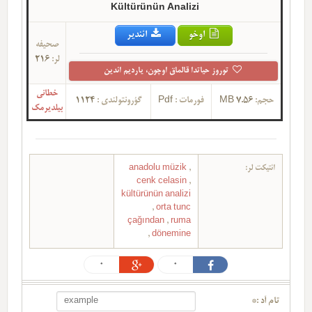
Kültürünün Analizi
اوخو
ائندیر
صحیفه
لر:
216
توروز حیاتدا قالماق اوچون، یاردیم ائدین
خطانی
حجم:
7.56 MB
فورمات :
Pdf
گؤرونتولندی :
1124
بیلدیرمک
ائتیکت لر:
,
anadolu müzik
cenk celasin
,
kültürünün analizi
,
orta tunc
çağından
,
ruma
,
dönemine
0
0
تام آد :*