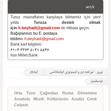
یاردیم
Turuz masraflarını karşılaya bilmemiz için yeni
yılda
Turuza destek olmak
için
h.beyhadi@gmail.com
ile irtibata geçin.
Bağışlarınızı bu E-postaya
bildirin:
h.beyhadi@gmail.com
Bank kart bilgileri:
6104 3373 5031 8547
Iran Millet Bank
توروز - تورکجه دیل و ائتیمولوژی کیتابخاناسی
کیتابلار
موسیقیمیز
Orta Tunc Çağından Ruma Dönemine
Anadolu Müzik Kültürünün Analizi Cenk
Celasin