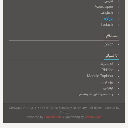
فارسی
Azerbaijani
English
تورکجه
Turkish
مؤحتوالار
کیتابلار
آنا مئنولار
آنا صحیفه
Pitiklər
Məqalə Toplusu
بیزه گؤره
ایلتیشیم
وئب صحیفه نین خریطه سی
Copyright © 2008-2026 Arın Turkic Etimology Dictionary - All rights reserved by
Turuz.
Powered by
Sapdal.Com
© Developed by
Sapdal.Com