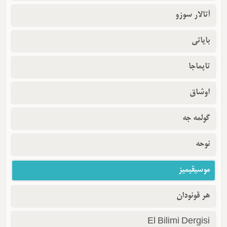
آتالار سوزو
بایاتی
تاپماجا
اوشاق
گولمه جه
نوحه
موسیقیمیز
هر قونودان
El Bilimi Dergisi