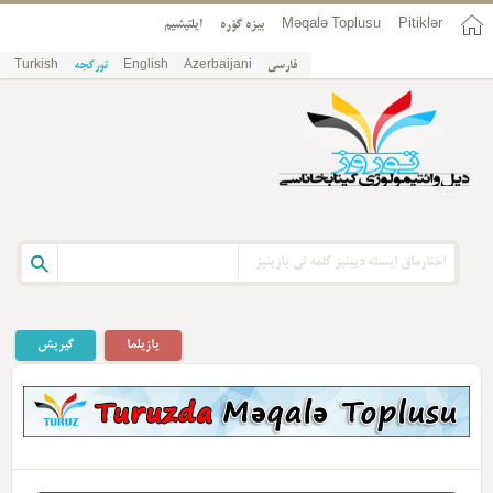
Pitiklər
Məqalə Toplusu
بیزه گؤره
ایلتیشیم
فارسی
Azerbaijani
English
تورکجه
Turkish
یازیلما
گیریش