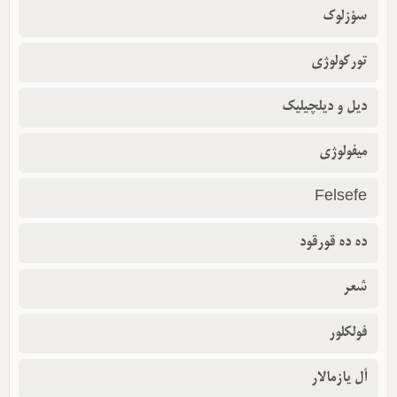
سؤزلوک
تورکولوژی
دیل و دیلچیلیک
میفولوژی
Felsefe
ده ده قورقود
شعر
فولکلور
أل یازمالار