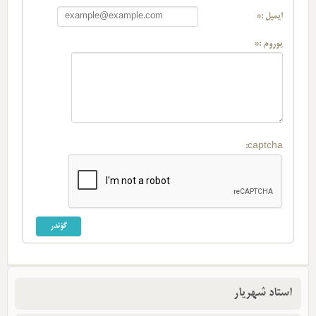
ایمیل :*
یوروم :*
captcha:
استاد شهریار