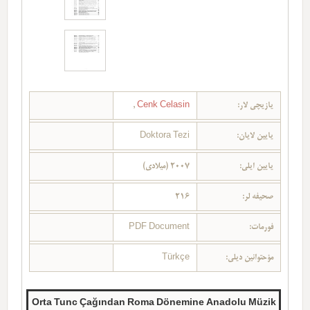
یازیچی لار:
Cenk Celasin
,
یایین لایان:
Doktora Tezi
یایین ایلی:
2007 (میلادی)
صحیفه لر:
216
فورمات:
PDF Document
مؤحتوانین دیلی:
Türkçe
Orta Tunc Çağından Roma Dönemine Anadolu Müzik