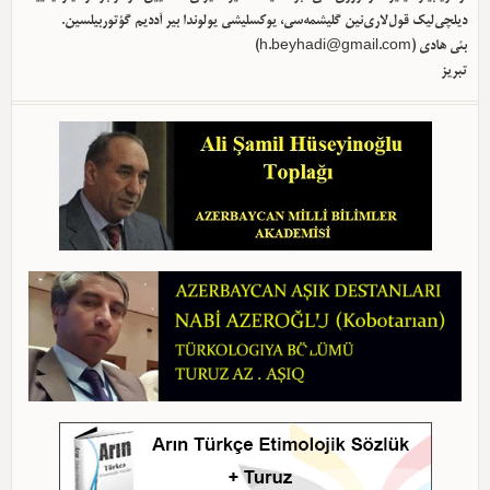
دیلچی‌لیک قول‌لاری‌نین گلیشمه‌سی، یوکسلیشی یولوندا بیر آددیم گؤتوربیلسین.
بئی هادی (
h.beyhadi@gmail.com
)
تبریز