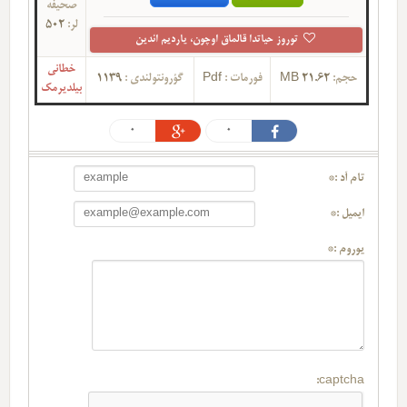
صحیفه
لر:
502
توروز حیاتدا قالماق اوچون، یاردیم ائدین
خطانی
حجم:
21.62 MB
فورمات :
Pdf
گؤرونتولندی :
1139
بیلدیرمک
0
0
تام آد :*
ایمیل :*
یوروم :*
captcha: