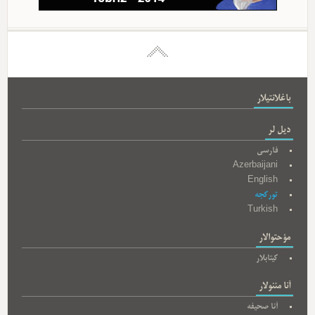
باغلانتیلار
دیل لر
فارسی
Azerbaijani
English
تورکجه
Turkish
مؤحتوالار
کیتابلار
آنا مئنولار
آنا صحیفه