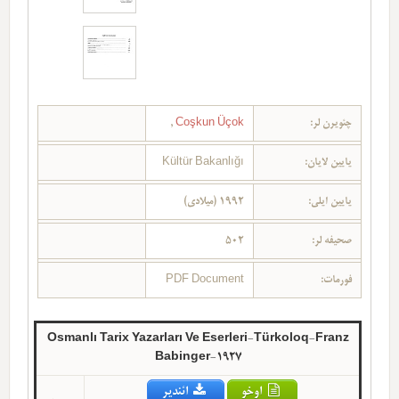
چئویرن لر:
Coşkun Üçok
,
یایین لایان:
Kültür Bakanlığı
یایین ایلی:
1992 (میلادی)
صحیفه لر:
502
فورمات:
PDF Document
Osmanlı Tarix Yazarları Ve Eserleri-Türkoloq-Franz
Babinger-1927
اوخو
ائندیر