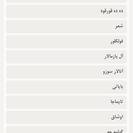
ده ده قورقود
شعر
فولکلور
أل یازمالار
آتالار سوزو
بایاتی
تاپماجا
اوشاق
گولمه جه