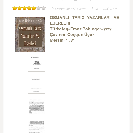
سس لرین سایی
1
سس وئرمه نین سونوجو
5
OSMANLI TARIX YAZARLARI VE
ESERLERI
Türkoloq-Franz Babinger-1927
Çeviren-Coşqun Üçok
Mersin-1992