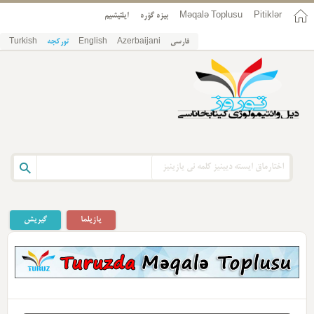
Pitiklər
Məqalə Toplusu
بیزه گؤره
ایلتیشیم
فارسی
Azerbaijani
English
تورکجه
Turkish
یازیلما
گیریش