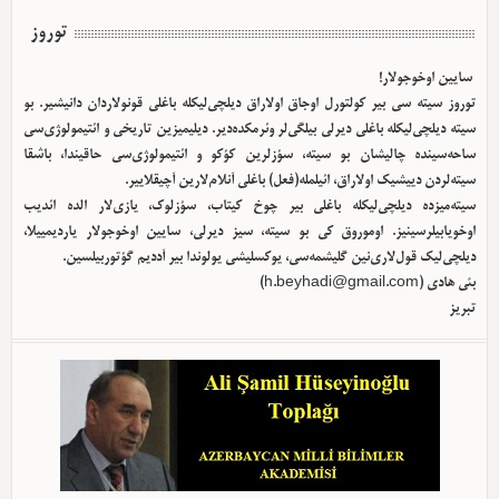
توروز
سایین اوخوجولار!
توروز سیته سی بیر کولتورل اوجاق اولا‌راق دیلچی‌لیکله باغلی قونولاردان دانیشیر. بو
سیته دیلچی‌لیکله باغلی دیرلی بیلگی‌لر وئرمکده‌دیر. دیلیمیزین تاریخی و ائتیمولوژی‌سی
ساحه‌سینده چالیشان بو سیته، سؤزلرین کؤکو و ائتیمولوژی‌سی حاقیندا، باشقا
سیته‌لردن دییشیک اولا‌راق، ائیلمله(فعل) باغلی آنلام‌لارین آچیقلاییر.
سیته‌میزده دیلچی‌لیکله باغلی بیر چوخ کیتاب، سؤزلوک، یازی‌لار الده ائدیب
اوخویابیلرسینیز. اوموروق کی بو سیته، سیز دیرلی، سایین اوخوجولار یاردیمییلا،
دیلچی‌لیک قول‌لاری‌نین گلیشمه‌سی، یوکسلیشی یولوندا بیر آددیم گؤتوربیلسین.
بئی هادی (
h.beyhadi@gmail.com
)
تبریز