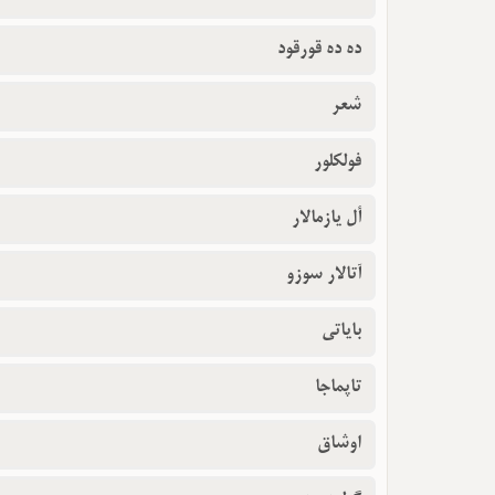
ده ده قورقود
شعر
فولکلور
أل یازمالار
آتالار سوزو
بایاتی
تاپماجا
اوشاق