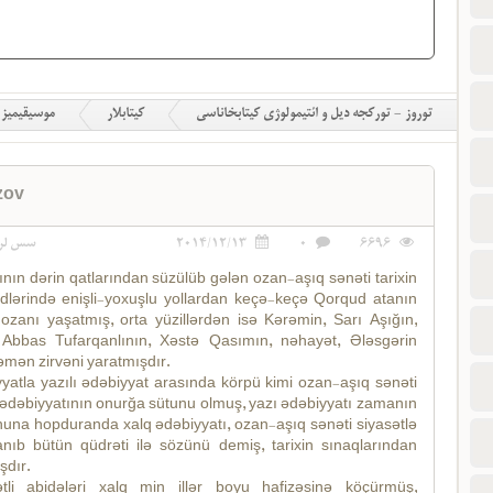
توروز - تورکجه دیل و ائتیمولوژی کیتابخاناسی
کیتابلار
موسیقیمیز
zov
سس لر
2014/12/13
0
6696
nın dərin qatlarından süzülüb gələn ozan-aşıq sənəti tarixin
idlərində enişli-yoxuşlu yollardan keçə-keçə Qorqud atanın
zanı yaşatmış, orta yüzillərdən isə Kərəmin, Sarı Aşığın,
 Abbas Tufarqanlının, Xəstə Qasımın, nəhayət, Ələsgərin
mən zirvəni yaratmışdır.
yyatla yazılı ədəbiyyat arasında körpü kimi ozan-aşıq sənəti
dəbiyyatının onurğa sütunu olmuş, yazı ədəbiyyatı zamanın
uhuna hopduranda xalq ədəbiyyatı, ozan-aşıq sənəti siyasətlə
nıb bütün qüdrəti ilə sözünü demiş, tarixin sınaqlarından
şdır.
li abidələri xalq min illər boyu hafizəsinə köçürmüş,