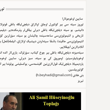
تور
سایین اوخوجولار!
توروز سیته سی بیر کولتورل اوجاق اولا‌راق دیلچی‌لیکله باغلی قونولا
دانیشیر. بو سیته دیلچی‌لیکله باغلی دیرلی بیلگی‌لر وئرمکده‌دیر. دیلیم
تاریخی و ائتیمولوژی‌سی ساحه‌سینده چالیشان بو سیته، سؤزلرین کؤک
ائتیمولوژی‌سی حاقیندا، باشقا سیته‌لردن دییشیک اولا‌راق، ائیلمله(فعل) ب
آنلام‌لارین آچیقلاییر.
سیته‌میزده دیلچی‌لیکله باغلی بیر چوخ کیتاب، سؤزلوک، یازی‌لار الده ا
اوخویابیلرسینیز. اوموروق کی بو سیته، سیز دیرلی، سایین اوخوجو
یاردیمییلا، دیلچی‌لیک قول‌لاری‌نین گلیشمه‌سی، یوکسلیشی یولوندا بیر آ
گؤتوربیلسین.
)
h.beyhadi@gmail.com
بئی هادی (
تبریز