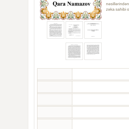
nəsillərində
zəka sahibi o