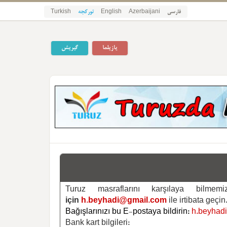
Turkish
تورکجه
English
Azerbaijani
فارسی
یازیلما
گیریش
Turuz masraflarını karşılaya bilm
için
h.beyhadi@gmail.com
ile irtibata geçin
Bağışlarınızı bu E-postaya bildirin:
h.beyhad
Bank kart bilgileri: