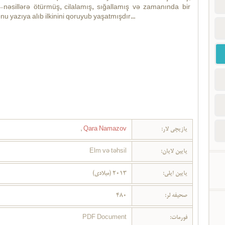
n-nəsillərə ötürmüş, cilalamış, sığallamış və zamanında bir
nu yazıya alıb ilkinini qoruyub yaşatmışdır...
,
Qara Namazov
یازیچی لار:
Elm və təhsil
یایین لایان:
یایین ایلی:
2013 (میلادی)
480
صحیفه لر:
PDF Document
فورمات: