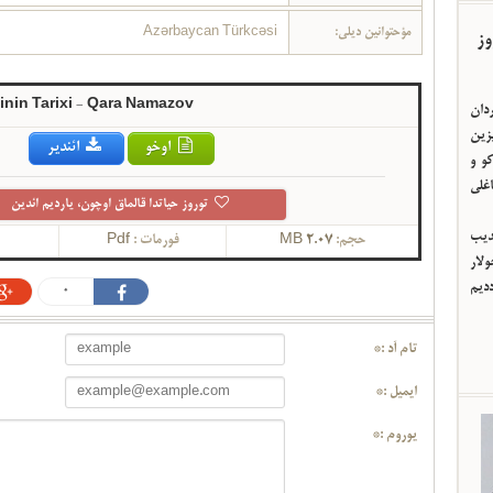
Azərbaycan Türkcəsi
مؤحتوانین دیلی:
وز
inin Tarixi - Qara Namazov
ردان
یزین
اوخو
ائندیر
و و
اغلی
توروز حیاتدا قالماق اوچون، یاردیم ائدین
ئدیب
Pdf
فورمات :
2.07 MB
حجم:
لار
ددیم
0
تام آد :*
ایمیل :*
یوروم :*