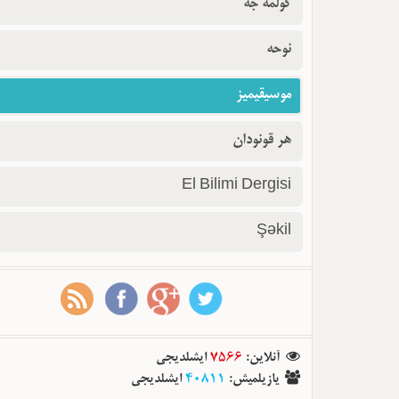
گولمه جه
نوحه
موسیقیمیز
هر قونودان
El Bilimi Dergisi
Şəkil
ایشلدیجی
7566
:
آنلاین
ایشلدیجی
40811
:
یازیلمیش