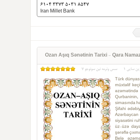
6104 3373 5031 8547
Iran Millet Bank
Ozan Aşıq Sənətinin Tarixi - Qara Nama
7
سس وئرمه نین سونوجو
1
ین سایی
Türk dünyası
müxtəlif keç
əzəmətində o
Qurbaninin,
simasında hə
Şifahi ədəbi
Azərbaycan ə
siyasətini r
üz-üzə daya
şərəflə çıxmı
Belə əzəmət