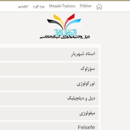
ایلتیشیم
بیزه گؤره
Məqalə Toplusu
Pitiklər
استاد شهریار
سؤزلوک
تورکولوژی
دیل و دیلچیلیک
میفولوژی
Felsefe