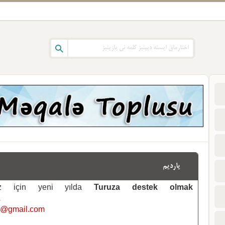
یاردیم
emiz için yeni yılda
Turuza destek olmak
.
i@gmail.com