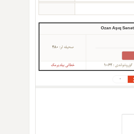
Ozan Aşıq Sənət
480
صحیفه لر:
خطانی بیلدیرمک
1062
گؤرونتولندی :
0