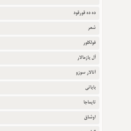
ده ده قورقود
شعر
فولکلور
أل یازمالار
آتالار سوزو
بایاتی
تاپماجا
اوشاق