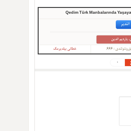
Qedim Türk Manbalarında Yaşayan
ائندیر
، یاردیم ائدین
ؤرونتولندی :
666
خطانی بیلدیرمک
0