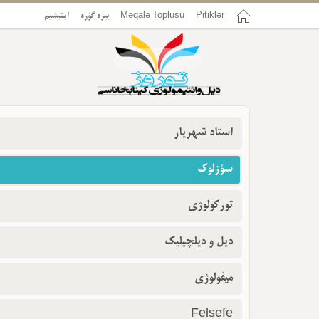
Pitiklər
Məqalə Toplusu
بیزه گؤره
ایلتیشیم
استاد شهریار
سؤزلوک
تورکولوژی
دیل و دیلچیلیک
میفولوژی
Felsefe