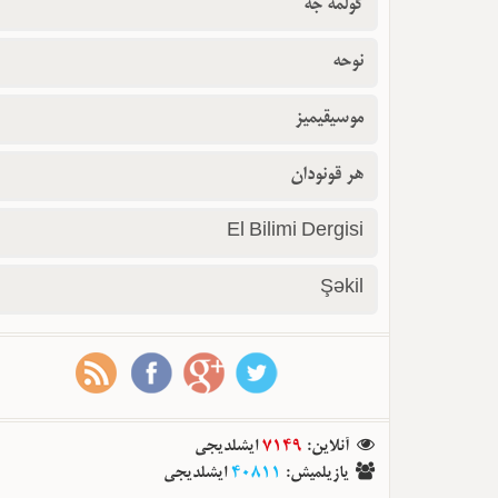
گولمه جه
نوحه
موسیقیمیز
هر قونودان
El Bilimi Dergisi
Şəkil
آنلاین
:
7149
ایشلدیجی
یازیلمیش
:
40811
ایشلدیجی