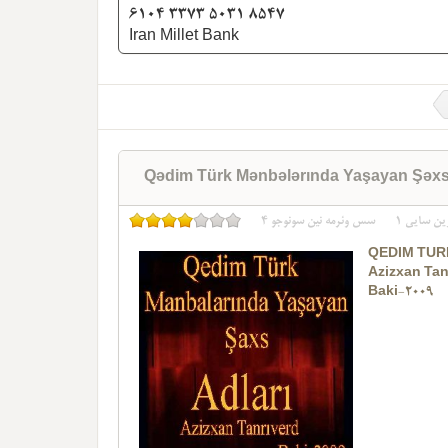
6104 3373 5031 8547
Iran Millet Bank
Qədim Türk Mənbələrında Yaşayan Şəxs A
ین سایی
1
سس وئرمه نین سونوجو
4
QEDIM TÜR
Azizxan Tan
Baki-2009