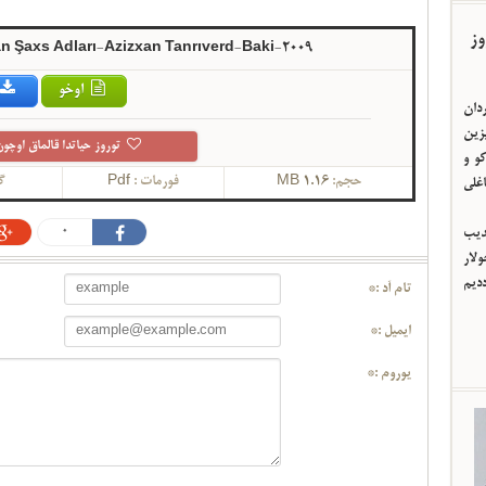
وز
 Şaxs Adları-Azizxan Tanrıverd-Baki-2009
اوخو
ردان
یزین
توروز حیاتدا قالماق اوچون
و و
حجم:
1.16 MB
فورمات :
Pdf
گ
اغلی
0
ئدیب
لار
ددیم
تام آد :*
ایمیل :*
یوروم :*