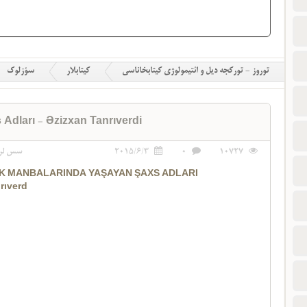
توروز - تورکجه دیل و ائتیمولوژی کیتابخاناسی
کیتابلار
سؤزلوک
dları - Əzizxan Tanrıverdi
10727
0
2015/6/3
سس لر
K MANBALARINDA YAŞAYAN ŞAXS ADLARI
rıverd