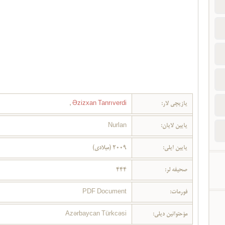
یازیچی لار:
Əzizxan Tanrıverdi
,
یایین لایان:
Nurlan
یایین ایلی:
2009 (میلادی)
صحیفه لر:
444
فورمات:
PDF Document
مؤحتوانین دیلی:
Azərbaycan Türkcəsi