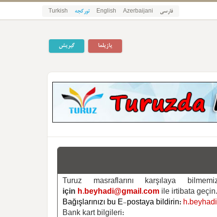
فارسی
Azerbaijani
English
تورکجه
Turkish
یازیلما
گیریش
Turuz masraflarını karşılaya bilm
için
h.beyhadi@gmail.com
ile irtibata geçin
Bağışlarınızı bu E-postaya bildirin:
h.beyhad
Bank kart bilgileri: