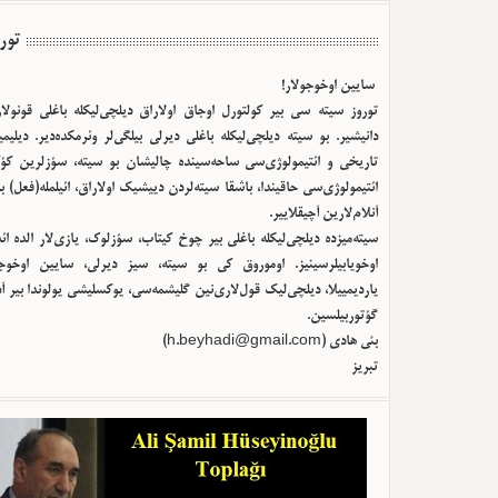
تور
سایین اوخوجولار!
توروز سیته سی بیر کولتورل اوجاق اولا‌راق دیلچی‌لیکله باغلی قونولا
دانیشیر. بو سیته دیلچی‌لیکله باغلی دیرلی بیلگی‌لر وئرمکده‌دیر. دیلیم
تاریخی و ائتیمولوژی‌سی ساحه‌سینده چالیشان بو سیته، سؤزلرین کؤک
ائتیمولوژی‌سی حاقیندا، باشقا سیته‌لردن دییشیک اولا‌راق، ائیلمله(فعل) ب
آنلام‌لارین آچیقلاییر.
سیته‌میزده دیلچی‌لیکله باغلی بیر چوخ کیتاب، سؤزلوک، یازی‌لار الده ا
اوخویابیلرسینیز. اوموروق کی بو سیته، سیز دیرلی، سایین اوخوجو
یاردیمییلا، دیلچی‌لیک قول‌لاری‌نین گلیشمه‌سی، یوکسلیشی یولوندا بیر آ
گؤتوربیلسین.
بئی هادی (
h.beyhadi@gmail.com
)
تبریز