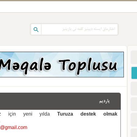
یاردیم
emiz için yeni yılda
Turuza destek olmak
.
i@gmail.com