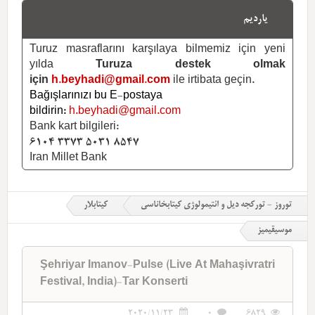
یاردیم
Turuz masraflarını karşılaya bilmemiz için yeni
yılda
Turuza destek olmak
için
h.beyhadi@gmail.com
ile irtibata geçin.
Bağışlarınızı bu E-postaya
bildirin:
h.beyhadi@gmail.com
Bank kart bilgileri:
6104 3373 5031 8547
Iran Millet Bank
توروز - تورکجه دیل و ائتیمولوژی کیتابخاناسی
کیتابلار
موسیقیمیز
Şehriyar Imanov-Pulse (Live At Mahaşivratri
Festival, India)-Tar Konserti
2020/11/23
0
6829