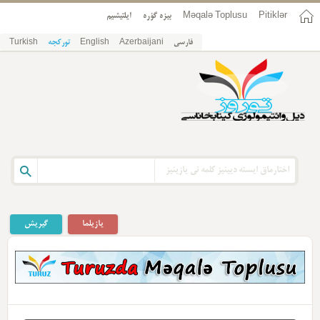
Pitiklər
Məqalə Toplusu
بیزه گؤره
ایلتیشیم
فارسی
Azerbaijani
English
تورکجه
Turkish
یازیلما
گیریش