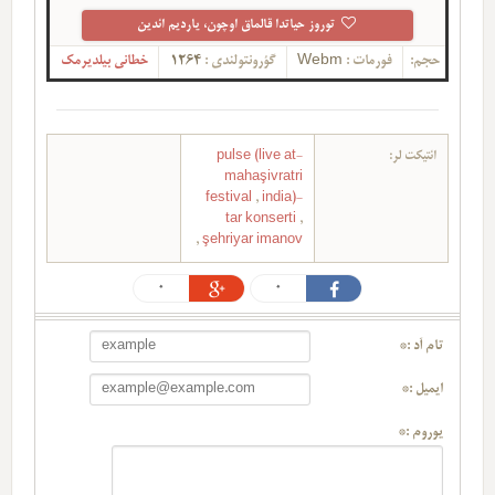
توروز حیاتدا قالماق اوچون، یاردیم ائدین
حجم:
فورمات :
Webm
گؤرونتولندی :
1264
خطانی بیلدیرمک
ائتیکت لر:
-pulse (live at
mahaşivratri
festival
,
india)-
tar konserti
,
,
şehriyar imanov
0
0
تام آد :*
ایمیل :*
یوروم :*