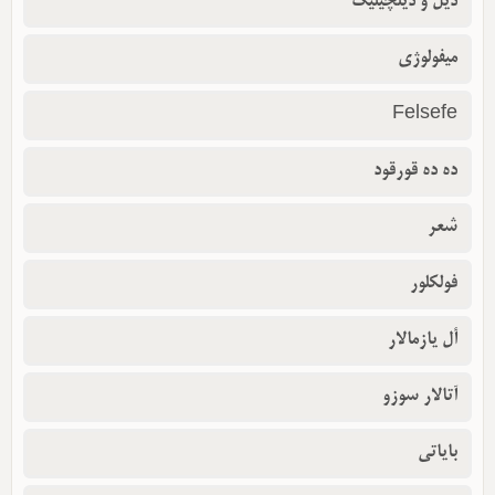
دیل و دیلچیلیک
میفولوژی
Felsefe
ده ده قورقود
شعر
فولکلور
أل یازمالار
آتالار سوزو
بایاتی