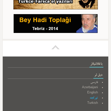
باغلانتیلار
دیل لر
فارسی
Azerbaijani
English
تورکجه
Turkish