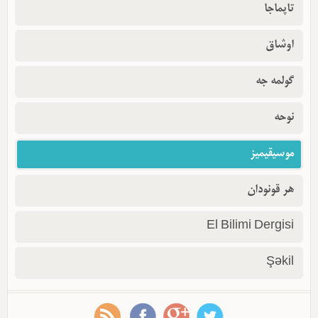
تاپماجا
اوشاق
گولمه جه
نوحه
موسیقیمیز
هر قونودان
El Bilimi Dergisi
Şəkil