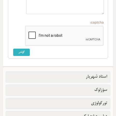
captcha:
استاد شهریار
سؤزلوک
تورکولوژی