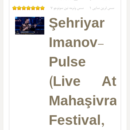
سس لرین سایی
1
سس وئرمه نین سونوجو
7
Şehriyar
Imanov-
Pulse
(Live At
Mahaşivratr
Festival,