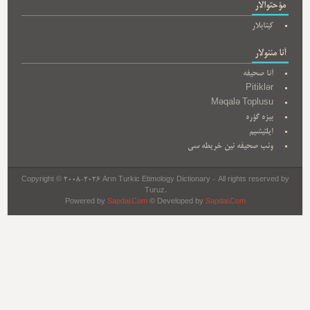
مؤحتوالار
کیتابلار
آنا مئنولار
آنا صحیفه
Pitiklər
Məqalə Toplusu
بیزه گؤره
ایلتیشیم
وئب صحیفه نین خریطه سی
Copyright © 2008-2026 Arın Turkic Etimology Dictionary - All rights reserved by
Turuz.
Powered by
Sapdal.Com
© Developed by
Sapdal.Com