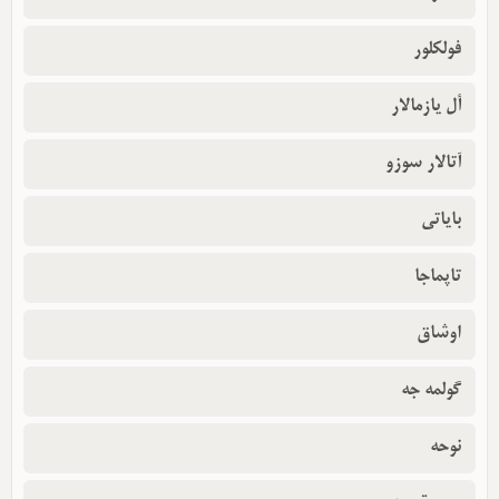
فولکلور
أل یازمالار
آتالار سوزو
بایاتی
تاپماجا
اوشاق
گولمه جه
نوحه