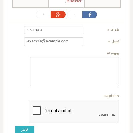
,
terminler
0
0
تام آد :*
ایمیل :*
یوروم :*
captcha: