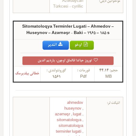
Azərbaycan
مؤحتوانین دیلی:
Türkcəsi - cyrillic
Sitomatoloqya Terminler Lugati – Ahmedov –
Huseynov – Azərnəşr - Baki – 1965 – 185 s
اوخو
ائندیر
توروز حیاتدا قالماق اوچون، یاردیم ائدین
گؤرونتولندی :
فورمات :
44.14
حجم:
خطانی بیلدیرمک
1561
Pdf
MB
ahmedov
ائتیکت لر:
huseynov
,
azərnəşr
,
lugat
,
sitomatoloqya
,
sitomatoloqya
terminler lugati
,