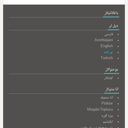
باغلانتیلار
دیل لر
فارسی
Azerbaijani
English
تورکجه
Turkish
مؤحتوالار
کیتابلار
آنا مئنولار
آنا صحیفه
Pitiklər
Məqalə Toplusu
بیزه گؤره
ایلتیشیم
وئب صحیفه نین خریطه سی