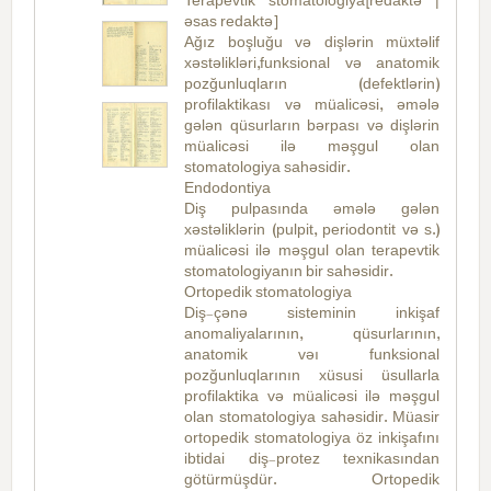
Terapevtik stomatologiya[redaktə |
əsas redaktə]
Ağız boşluğu və dişlərin müxtəlif
xəstəlikləri,funksional və anatomik
pozğunluqların (defektlərin)
profilaktikası və müalicəsi, əmələ
gələn qüsurların bərpası və dişlərin
müalicəsi ilə məşgul olan
stomatologiya sahəsidir.
Endodontiya
Diş pulpasında əmələ gələn
xəstəliklərin (pulpit, periodontit və s.)
müalicəsi ilə məşgul olan terapevtik
stomatologiyanın bir sahəsidir.
Ortopedik stomatologiya
Diş-çənə sisteminin inkişaf
anomaliyalarının, qüsurlarının,
anatomik vəı funksional
pozğunluqlarının xüsusi üsullarla
profilaktika və müalicəsi ilə məşgul
olan stomatologiya sahəsidir. Müasir
ortopedik stomatologiya öz inkişafını
ibtidai diş-protez texnikasından
götürmüşdür. Ortopedik