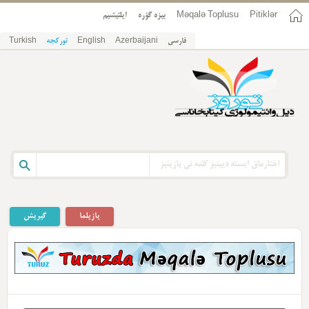
ایلتیشیم
بیزه گؤره
Məqalə Toplusu
Pitiklər
Turkish
تورکجه
English
Azerbaijani
فارسی
یازیلما
گیریش