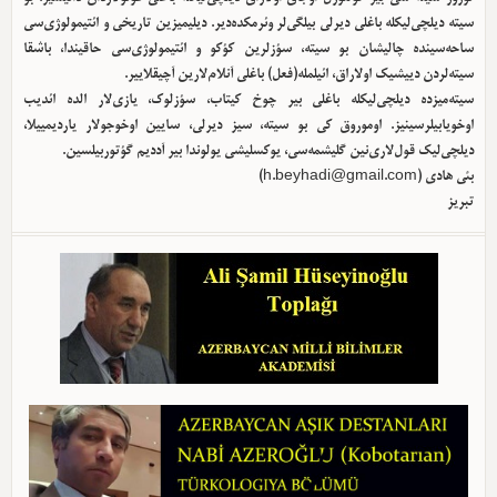
سیته دیلچی‌لیکله باغلی دیرلی بیلگی‌لر وئرمکده‌دیر. دیلیمیزین تاریخی و ائتیمولوژی‌سی
ساحه‌سینده چالیشان بو سیته، سؤزلرین کؤکو و ائتیمولوژی‌سی حاقیندا، باشقا
سیته‌لردن دییشیک اولا‌راق، ائیلمله(فعل) باغلی آنلام‌لارین آچیقلاییر.
سیته‌میزده دیلچی‌لیکله باغلی بیر چوخ کیتاب، سؤزلوک، یازی‌لار الده ائدیب
اوخویابیلرسینیز. اوموروق کی بو سیته، سیز دیرلی، سایین اوخوجولار یاردیمییلا،
دیلچی‌لیک قول‌لاری‌نین گلیشمه‌سی، یوکسلیشی یولوندا بیر آددیم گؤتوربیلسین.
)
h.beyhadi@gmail.com
بئی هادی (
تبریز