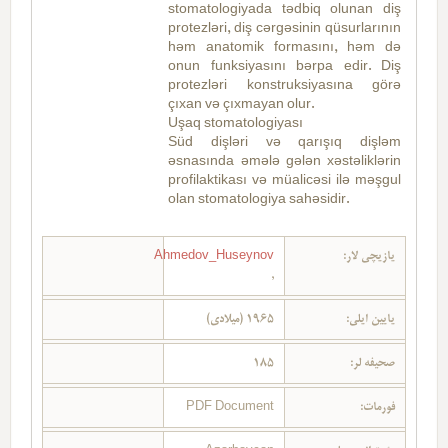
stomatologiyada tədbiq olunan diş
protezləri, diş cərgəsinin qüsurlarının
həm anatomik formasını, həm də
onun funksiyasını bərpa edir. Diş
protezləri konstruksiyasına görə
çıxan və çıxmayan olur.
Uşaq stomatologiyası
Süd dişləri və qarışıq dişləm
əsnasında əmələ gələn xəstəliklərin
profilaktikası və müalicəsi ilə məşgul
olan stomatologiya sahəsidir.
Ahmedov_Huseynov
یازیچی لار:
,
یایین ایلی:
1965 (میلادی)
185
صحیفه لر:
PDF Document
فورمات: