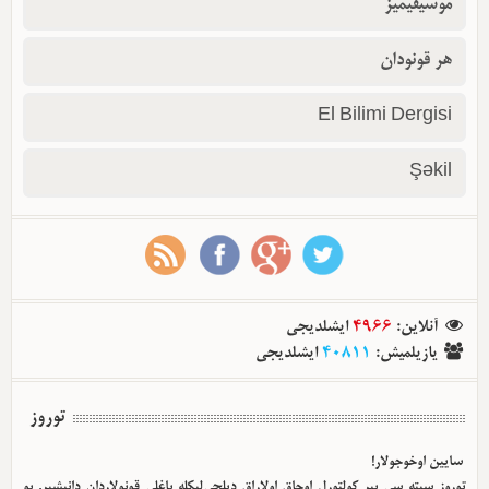
موسیقیمیز
هر قونودان
El Bilimi Dergisi
Şəkil
ایشلدیجی
4966
:
آنلاین
ایشلدیجی
40811
:
یازیلمیش
توروز
سایین اوخوجولار!
توروز سیته سی بیر کولتورل اوجاق اولا‌راق دیلچی‌لیکله باغلی قونولاردان دانیشیر. بو