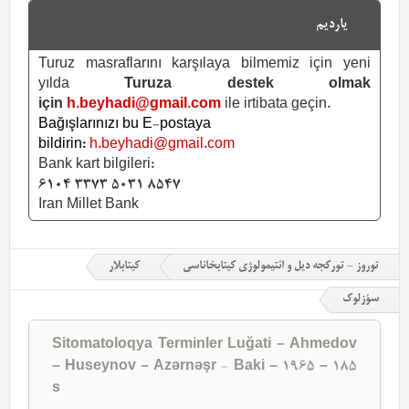
یاردیم
Turuz masraflarını karşılaya bilmemiz için yeni
yılda
Turuza destek olmak
için
h.beyhadi@gmail.com
ile irtibata geçin.
Bağışlarınızı bu E-postaya
bildirin:
h.beyhadi@gmail.com
Bank kart bilgileri:
6104 3373 5031 8547
Iran Millet Bank
توروز - تورکجه دیل و ائتیمولوژی کیتابخاناسی
کیتابلار
سؤزلوک
Sitomatoloqya Terminler Luğati – Ahmedov
– Huseynov – Azərnəşr - Baki – 1965 – 185
s