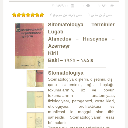
2016/4/20
0
10930
7
سس وئرمه نین سونوجو
1
سس لرین سایی
Sitomatoloqya Terminler
Lugati
Ahmedov – Huseynov –
Azərnəşr
Kiril
Baki – 1965 – 185 s
-----------------------------
Stomatologiya
Stomatologiya dişlərin, dişətinin, diş-
çənə sisteminin, ağız boşluğu
toxumalarının, üz və boyun
toxumalarının anatomiyası,
fiziologiyası, patogenezi, xəstəlikləri,
etiologiyası, profilaktikası və
müalicəsi ilə məşgul olan tibb
sahəsidir. Stomatologiyanın əsas
bölmələri: