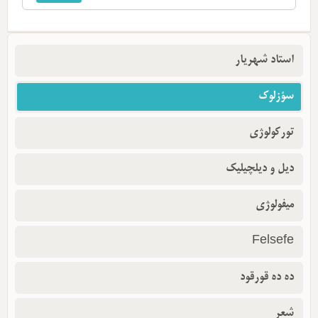
استاد شهریار
سؤزلوک
تورکولوژی
دیل و دیلچیلیک
میفولوژی
Felsefe
ده ده قورقود
شعر