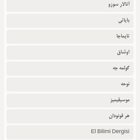
آتالار سوزو
بایاتی
تاپماجا
اوشاق
گولمه جه
نوحه
موسیقیمیز
هر قونودان
El Bilimi Dergisi