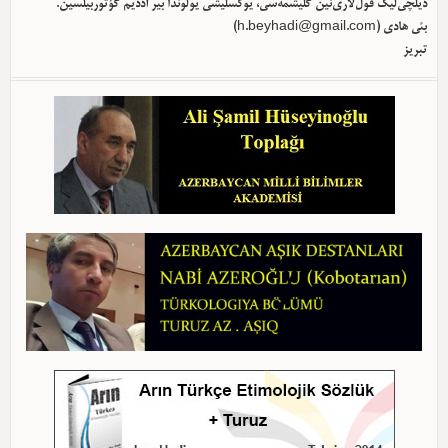
دیلچی‌لیک قول‌لاری‌نین گلیشمه‌سی، یوکسلیشی یولوندا بیر آددیم گؤتوربیلسین.
بئی هادی (
h.beyhadi@gmail.com
)
تبریز