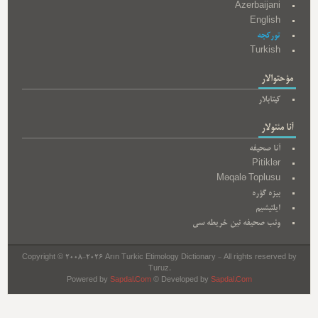
Azerbaijani
English
تورکجه
Turkish
مؤحتوالار
کیتابلار
آنا مئنولار
آنا صحیفه
Pitiklər
Məqalə Toplusu
بیزه گؤره
ایلتیشیم
وئب صحیفه نین خریطه سی
Copyright © 2008-2026 Arın Turkic Etimology Dictionary - All rights reserved by
Turuz.
Powered by
Sapdal.Com
© Developed by
Sapdal.Com