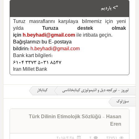
"> یاردیم
Turuz masraflarını karşılaya bilmemiz için yeni
yılda
Turuza destek olmak
için
h.beyhadi@gmail.com
ile irtibata geçin.
Bağışlarınızı bu E-postaya
bildirin:
h.beyhadi@gmail.com
Bank kart bilgileri:
6104 3373 5031 8547
Iran Millet Bank
توروز - تورکجه دیل و ائتیمولوژی کیتابخاناسی
کیتابلار
سؤزلوک
Türk Dilinin Etimolojik Sözlüğü - Hasan
Eren
2015/3/28
2
36791