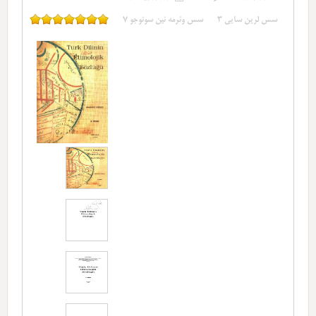
سس لرین سایی
3
سس وئرمه نین سونوجو
7