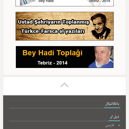
باغلانتیلار
دیل لر
فارسی