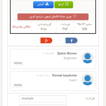
اوخو
ائندیر
توروز حیاتدا قالماق اوچون، یاردیم ائدین
حجم:
28.16
فورمات :
گؤرونتولندی :
خطانی بیلدیرمک
4180
Pdf
MB
0
0
Şahin Boran
2019/6/24
Beğendim
replay
Kemal taşdemir
2015/10/31
Super
replay
تام آد :*