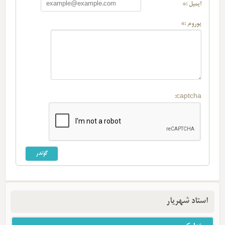
ایمیل :*
یوروم :*
captcha:
استاد شهریار