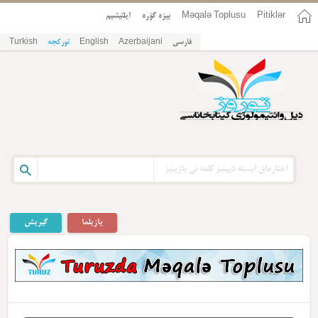
Pitiklər
Məqalə Toplusu
بیزه گؤره
ایلتیشیم
فارسی
Azerbaijani
English
تورکجه
Turkish
یازیلما
گیریش