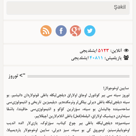
Şəkil
آنلاین
:
5123
ایشلدیجی
یازیلمیش
:
40811
ایشلدیجی
"> توروز
سایین اوخوجولار!
توروز سیته سی بیر کولتورل اوجاق اولا‌راق دیلچی‌لیکله باغلی قونولاردان دانیشیر. بو
سیته دیلچی‌لیکله باغلی دیرلی بیلگی‌لر وئرمکده‌دیر. دیلیمیزین تاریخی و ائتیمولوژی‌سی
ساحه‌سینده چالیشان بو سیته، سؤزلرین کؤکو و ائتیمولوژی‌سی حاقیندا، باشقا
سیته‌لردن دییشیک اولا‌راق، ائیلمله(فعل) باغلی آنلام‌لارین آچیقلاییر.
سیته‌میزده دیلچی‌لیکله باغلی بیر چوخ کیتاب، سؤزلوک، یازی‌لار الده ائدیب
اوخویابیلرسینیز. اوموروق کی بو سیته، سیز دیرلی، سایین اوخوجولار یاردیمییلا،