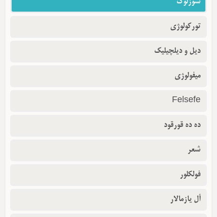
سؤزلوک
تورکولوژی
دیل و دیلچیلیک
میفولوژی
Felsefe
ده ده قورقود
شعر
فولکلور
أل یازمالار