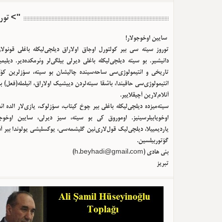
"> تور
سایین اوخوجولار!
توروز سیته سی بیر کولتورل اوجاق اولا‌راق دیلچی‌لیکله باغلی قونولا
دانیشیر. بو سیته دیلچی‌لیکله باغلی دیرلی بیلگی‌لر وئرمکده‌دیر. دیلیم
تاریخی و ائتیمولوژی‌سی ساحه‌سینده چالیشان بو سیته، سؤزلرین کؤک
ائتیمولوژی‌سی حاقیندا، باشقا سیته‌لردن دییشیک اولا‌راق، ائیلمله(فعل) ب
آنلام‌لارین آچیقلاییر.
سیته‌میزده دیلچی‌لیکله باغلی بیر چوخ کیتاب، سؤزلوک، یازی‌لار الده ا
اوخویابیلرسینیز. اوموروق کی بو سیته، سیز دیرلی، سایین اوخوجو
یاردیمییلا، دیلچی‌لیک قول‌لاری‌نین گلیشمه‌سی، یوکسلیشی یولوندا بیر آ
گؤتوربیلسین.
بئی هادی (
h.beyhadi@gmail.com
)
تبریز