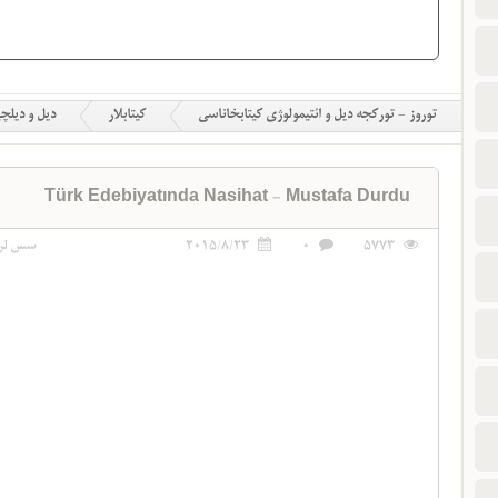
توروز - تورکجه دیل و ائتیمولوژی کیتابخاناسی
کیتابلار
دیل و دیلچ
Türk Edebiyatında Nasihat - Mustafa Durdu
5773
0
2015/8/23
سس لر