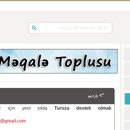
"> یاردیم
emiz için yeni yılda
Turuza destek olmak
.
i@gmail.com