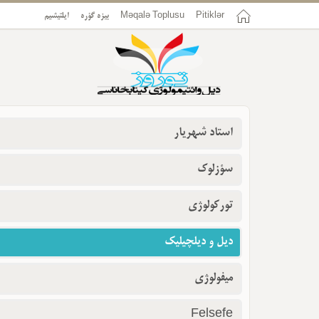
Pitiklər
Məqalə Toplusu
بیزه گؤره
ایلتیشیم
استاد شهریار
سؤزلوک
تورکولوژی
دیل و دیلچیلیک
میفولوژی
Felsefe