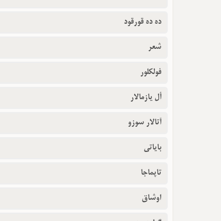
ده ده قورقود
شعر
فولکلور
أل یازمالار
آتالار سوزو
بایاتی
تاپماجا
اوشاق