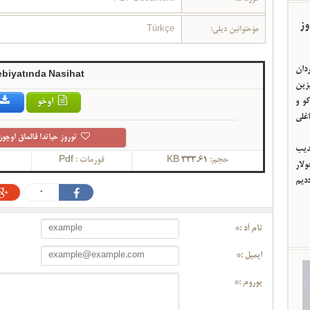
وز
مؤحتوانین دیلی:
Türkçe
ردان
ebiyatında Nasihat
یزین
و و
اوخو
اغلی
توروز حیاتدا قالماق اوچون
ئدیب
حجم:
333.61 KB
فورمات :
Pdf
لار
ددیم
0
تام آد :*
ایمیل :*
یوروم :*