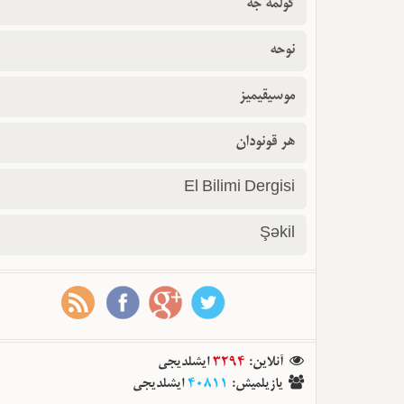
گولمه جه
نوحه
موسیقیمیز
هر قونودان
El Bilimi Dergisi
Şəkil
آنلاین
:
3294
ایشلدیجی
یازیلمیش
:
40811
ایشلدیجی