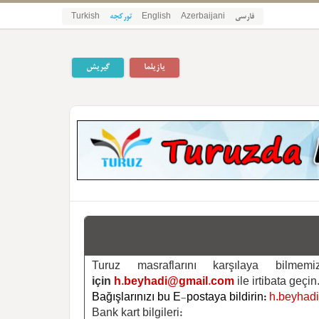
فارسی
Azerbaijani
English
تورکجه
Turkish
یازیلما
گیریش
Turuz masraflarını karşılaya bilm
için
h.beyhadi@gmail.com
ile irtibata geçin
Bağışlarınızı bu E-postaya bildirin:
h.beyhad
Bank kart bilgileri: