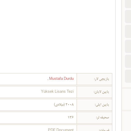
یازیچی لار:
Mustafa Durdu
,
یایین لایان:
Yüksek Lisans Tezi
یایین ایلی:
2008 (میلادی)
صحیفه لر:
136
فورمات:
PDF Document