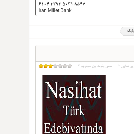
6104 3373 5031 8547
Iran Millet Bank
یلیک
ین سایی
2
سس وئرمه نین سونوجو
3