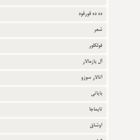
ده ده قورقود
شعر
فولکلور
أل یازمالار
آتالار سوزو
بایاتی
تاپماجا
اوشاق