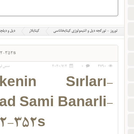
توروز - تورکجه دیل و ائتیمولوژی کیتابخاناسی
کیتابلار
دیل و دیلچ
72-352s
4790
0
2020/7/2
سس لر
rkenin Sırları-
ad Sami Banarli-
2-352s