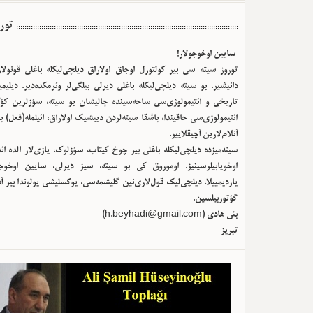
تور
سایین اوخوجولار!
توروز سیته سی بیر کولتورل اوجاق اولا‌راق دیلچی‌لیکله باغلی قونولا
دانیشیر. بو سیته دیلچی‌لیکله باغلی دیرلی بیلگی‌لر وئرمکده‌دیر. دیلیم
تاریخی و ائتیمولوژی‌سی ساحه‌سینده چالیشان بو سیته، سؤزلرین کؤک
ائتیمولوژی‌سی حاقیندا، باشقا سیته‌لردن دییشیک اولا‌راق، ائیلمله(فعل) ب
آنلام‌لارین آچیقلاییر.
سیته‌میزده دیلچی‌لیکله باغلی بیر چوخ کیتاب، سؤزلوک، یازی‌لار الده ا
اوخویابیلرسینیز. اوموروق کی بو سیته، سیز دیرلی، سایین اوخوجو
یاردیمییلا، دیلچی‌لیک قول‌لاری‌نین گلیشمه‌سی، یوکسلیشی یولوندا بیر آ
گؤتوربیلسین.
بئی هادی (
h.beyhadi@gmail.com
)
تبریز