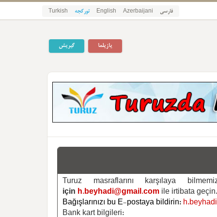
فارسی
Azerbaijani
English
تورکجه
Turkish
یازیلما
گیریش
Turuz masraflarını karşılaya bilm
için
h.beyhadi@gmail.com
ile irtibata geçin
Bağışlarınızı bu E-postaya bildirin:
h.beyhad
Bank kart bilgileri: