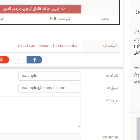
توروز حیاتدا قالماق اوچون، یاردیم ائدین
وز
حجم:
فورمات :
Pdf
گؤر
ردان
یزین
و و
ائتیکت لر:
türkenin sırları-
,
nihad sami banarli
,
اغلی
0
ئدیب
لار
تام آد :*
ددیم
ایمیل :*
یوروم :*
captcha: