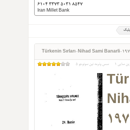
6104 3373 5031 8547
Iran Millet Bank
یلیک
Türkenin Sırları-Nihad Sami Banarli-19
ین سایی
1
سس وئرمه نین سونوجو
5
Tü
Nih
197