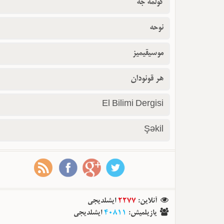
گولمه جه
نوحه
موسیقیمیز
هر قونودان
El Bilimi Dergisi
Şəkil
آنلاین
:
2277
ایشلدیجی
یازیلمیش
:
40811
ایشلدیجی