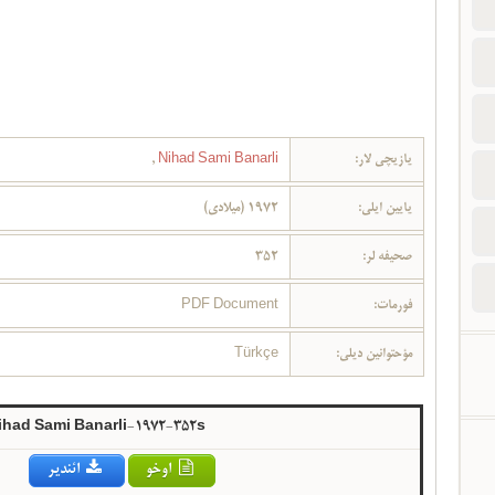
یازیچی لار:
Nihad Sami Banarli
,
یایین ایلی:
1972 (میلادی)
صحیفه لر:
352
فورمات:
PDF Document
مؤحتوانین دیلی:
Türkçe
Nihad Sami Banarli-1972-352s
اوخو
ائندیر