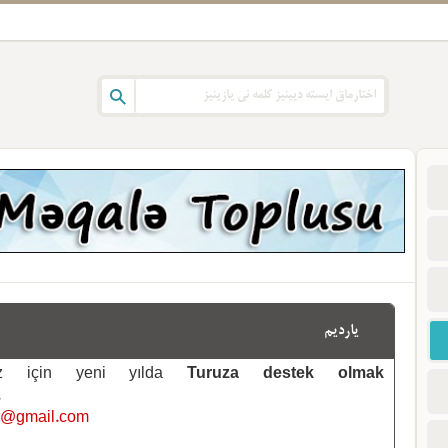
یاردیم
emiz için yeni yılda
Turuza destek olmak
.
i@gmail.com