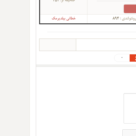
صحیفه لر:
352
ونتولندی :
894
خطانی بیلدیرمک
0