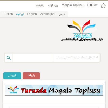
Pitiklər
Məqalə Toplusu
بیزه گؤره
ایلتیشیم
فارسی
Azerbaijani
English
تورکجه
Turkish
یازیلما
گیریش