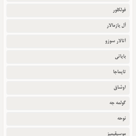
فولکلور
أل یازمالار
آتالار سوزو
بایاتی
تاپماجا
اوشاق
گولمه جه
نوحه
موسیقیمیز