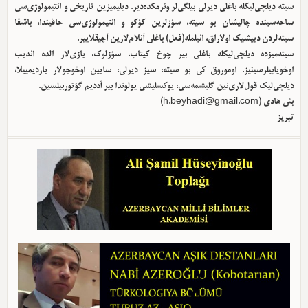
سیته دیلچی‌لیکله باغلی دیرلی بیلگی‌لر وئرمکده‌دیر. دیلیمیزین تاریخی و ائتیمولوژی‌سی
ساحه‌سینده چالیشان بو سیته، سؤزلرین کؤکو و ائتیمولوژی‌سی حاقیندا، باشقا
سیته‌لردن دییشیک اولا‌راق، ائیلمله(فعل) باغلی آنلام‌لارین آچیقلاییر.
سیته‌میزده دیلچی‌لیکله باغلی بیر چوخ کیتاب، سؤزلوک، یازی‌لار الده ائدیب
اوخویابیلرسینیز. اوموروق کی بو سیته، سیز دیرلی، سایین اوخوجولار یاردیمییلا،
دیلچی‌لیک قول‌لاری‌نین گلیشمه‌سی، یوکسلیشی یولوندا بیر آددیم گؤتوربیلسین.
بئی هادی (
h.beyhadi@gmail.com
)
تبریز