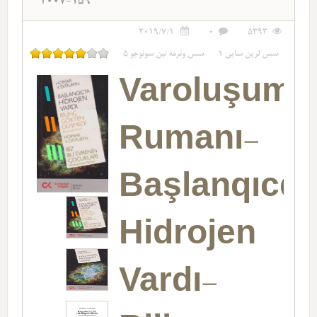
2007-159
2019/7/1
0
5393
سس لرین سایی
1
سس وئرمه نین سونوجو
5
Varoluşumu
Rumanı-
Başlanqıcd
Hidrojen
Vardı-