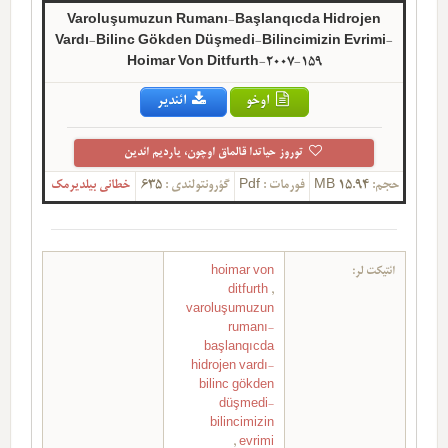
Varoluşumuzun Rumanı-Başlanqıcda Hidrojen
Vardı-Bilinc Gökden Düşmedi-Bilincimizin Evrimi-
Hoimar Von Ditfurth-2007-159
اوخو
ائندیر
توروز حیاتدا قالماق اوچون، یاردیم ائدین
حجم:
15.94 MB
فورمات :
Pdf
گؤرونتولندی :
635
خطانی بیلدیرمک
ائتیکت لر:
hoimar von
ditfurth
,
varoluşumuzun
rumanı-
başlanqıcda
hidrojen vardı-
bilinc gökden
düşmedi-
bilincimizin
,
evrimi