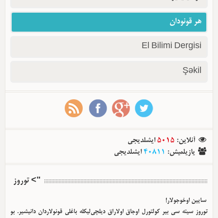
هر قونودان
El Bilimi Dergisi
Şəkil
آنلاین
:
5015
ایشلدیجی
یازیلمیش
:
40811
ایشلدیجی
"> توروز
سایین اوخوجولار!
توروز سیته سی بیر کولتورل اوجاق اولا‌راق دیلچی‌لیکله باغلی قونولاردان دانیشیر. بو