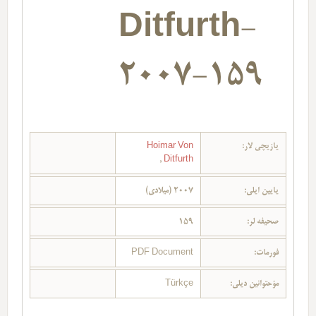
Ditfurth-
2007-159
یازیچی لار:
Hoimar Von
,
Ditfurth
یایین ایلی:
2007 (میلادی)
صحیفه لر:
159
فورمات:
PDF Document
مؤحتوانین دیلی:
Türkçe