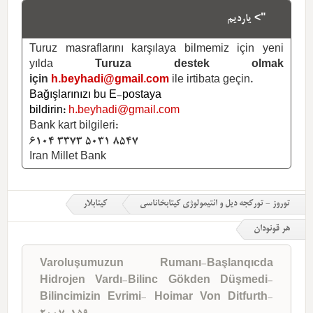
"> یاردیم
Turuz masraflarını karşılaya bilmemiz için yeni
yılda
Turuza destek olmak
için
h.beyhadi@gmail.com
ile irtibata geçin.
Bağışlarınızı bu E-postaya
bildirin:
h.beyhadi@gmail.com
Bank kart bilgileri:
6104 3373 5031 8547
Iran Millet Bank
توروز - تورکجه دیل و ائتیمولوژی کیتابخاناسی
کیتابلار
هر قونودان
Varoluşumuzun Rumanı-Başlanqıcda
Hidrojen Vardı-Bilinc Gökden Düşmedi-
Bilincimizin Evrimi- Hoimar Von Ditfurth-