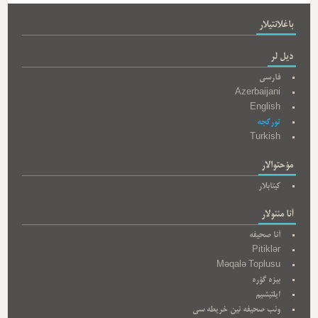
باغلانتیلار
دیل لر
فارسی
Azerbaijani
English
تورکجه
Turkish
مؤحتوالار
کیتابلار
آنا مئنولار
آنا صحیفه
Pitiklər
Məqalə Toplusu
بیزه گؤره
ایلتیشیم
وئب صحیفه نین خریطه سی