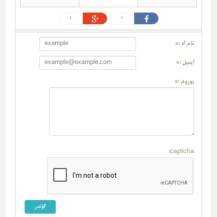
0
0
تام آد :*
ایمیل :*
یوروم :*
captcha: