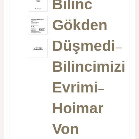
Bilinc
Gökden
Düşmedi-
Bilincimizin
Evrimi-
Hoimar
Von