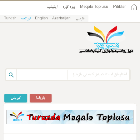
Pitiklər
Məqalə Toplusu
بیزه گؤره
ایلتیشیم
فارسی
Azerbaijani
English
تورکجه
Turkish
یازیلما
گیریش