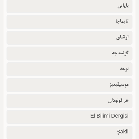
بایاتی
تاپماجا
اوشاق
گولمه جه
نوحه
موسیقیمیز
هر قونودان
El Bilimi Dergisi
Şəkil