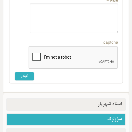
یوروم :*
captcha:
استاد شهریار
سؤزلوک