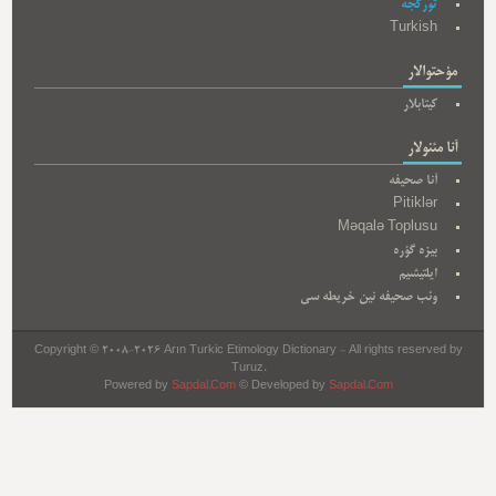
تورکجه
Turkish
مؤحتوالار
کیتابلار
آنا مئنولار
آنا صحیفه
Pitiklər
Məqalə Toplusu
بیزه گؤره
ایلتیشیم
وئب صحیفه نین خریطه سی
Copyright © 2008-2026 Arın Turkic Etimology Dictionary - All rights reserved by
Turuz.
Powered by
Sapdal.Com
© Developed by
Sapdal.Com