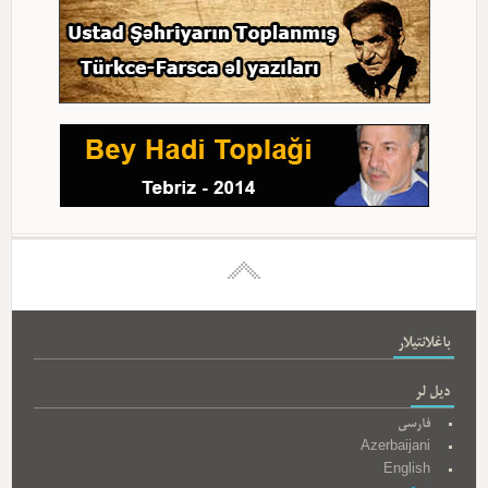
باغلانتیلار
دیل لر
فارسی
Azerbaijani
English