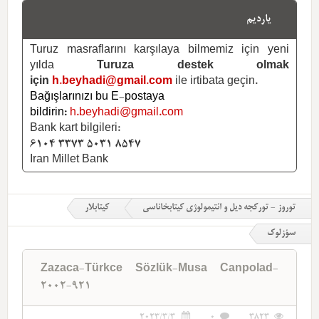
یاردیم
Turuz masraflarını karşılaya bilmemiz için yeni
yılda
Turuza destek olmak
için
h.beyhadi@gmail.com
ile irtibata geçin.
Bağışlarınızı bu E-postaya
bildirin:
h.beyhadi@gmail.com
Bank kart bilgileri:
6104 3373 5031 8547
Iran Millet Bank
توروز - تورکجه دیل و ائتیمولوژی کیتابخاناسی
کیتابلار
سؤزلوک
Zazaca-Türkce Sözlük-Musa Canpolad-
2002-921
2023/3/3
0
3823