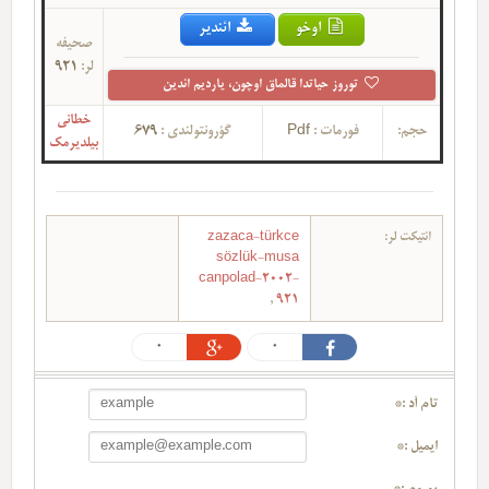
اوخو
ائندیر
صحیفه
لر:
921
توروز حیاتدا قالماق اوچون، یاردیم ائدین
خطانی
حجم:
فورمات :
Pdf
گؤرونتولندی :
679
بیلدیرمک
ائتیکت لر:
zazaca-türkce
sözlük-musa
canpolad-2002-
,
921
0
0
تام آد :*
ایمیل :*