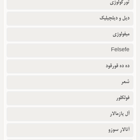
تورکولوژی
دیل و دیلچیلیک
میفولوژی
Felsefe
ده ده قورقود
شعر
فولکلور
أل یازمالار
آتالار سوزو