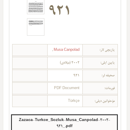
921
یازیچی لار:
Musa Canpolad
,
یایین ایلی:
2002 (میلادی)
صحیفه لر:
921
فورمات:
PDF Document
مؤحتوانین دیلی:
Türkçe
Zazaca-Turkce_Sozluk-Musa_Canpolad-2002-
921_.pdf