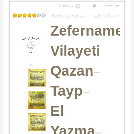
2023/8/3
0
2923
سس لرین سایی
1
سس وئرمه نین سونوجو
5
Zefernamey
Vilayeti
Qazan-
Tayp-
El
Yazma-