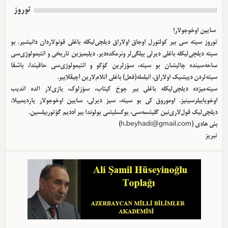
توروز
سایین اوخوجولار!
توروز سیته سی بیر کولتورل اوجاق اولا‌راق دیلچی‌لیکله باغلی قونولاردان دانیشیر. بو
سیته دیلچی‌لیکله باغلی دیرلی بیلگی‌لر وئرمکده‌دیر. دیلیمیزین تاریخی و ائتیمولوژی‌سی
ساحه‌سینده چالیشان بو سیته، سؤزلرین کؤکو و ائتیمولوژی‌سی حاقیندا، باشقا
سیته‌لردن دییشیک اولا‌راق، ائیلمله(فعل) باغلی آنلام‌لارین آچیقلاییر.
سیته‌میزده دیلچی‌لیکله باغلی بیر چوخ کیتاب، سؤزلوک، یازی‌لار الده ائدیب
اوخویابیلرسینیز. اوموروق کی بو سیته، سیز دیرلی، سایین اوخوجولار یاردیمییلا،
دیلچی‌لیک قول‌لاری‌نین گلیشمه‌سی، یوکسلیشی یولوندا بیر آددیم گؤتوربیلسین.
بئی هادی (
h.beyhadi@gmail.com
)
تبریز