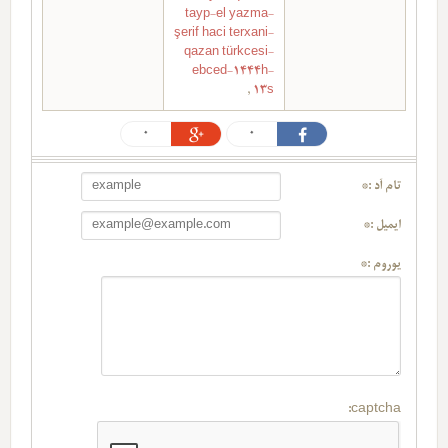
tayp-el yazma-
şerif haci terxani-
qazan türkcesi-
ebced-1444h-
,
13s
0
0
تام آد :*
ایمیل :*
یوروم :*
captcha: