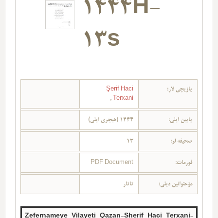
1444H-
13s
یازیچی لار:
Şerif Haci
,
Terxani
یایین ایلی:
1444 (هیجری ایلی)
صحیفه لر:
13
فورمات:
PDF Document
مؤحتوانین دیلی:
تاتار
Zefernameye_Vilayeti_Qazan-Sherif_Haci_Terxani-