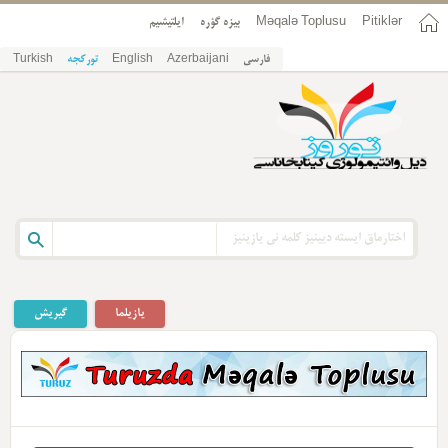
Pitiklər
Məqalə Toplusu
بیزه گؤره
ایلتیشیم
فارسی
Azerbaijani
English
تورکجه
Turkish
یازیلما
گیریش