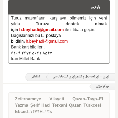
یاردیم
Turuz masraflarını karşılaya bilmemiz için yeni
yılda
Turuza destek olmak
için
h.beyhadi@gmail.com
ile irtibata geçin.
Bağışlarınızı bu E-postaya
bildirin:
h.beyhadi@gmail.com
Bank kart bilgileri:
6104 3373 5031 8547
Iran Millet Bank
توروز - تورکجه دیل و ائتیمولوژی کیتابخاناسی
کیتابلار
تورکولوژی
Zefernameye Vilayeti Qazan-Tayp-El
Yazma-Şerif Haci Terxani-Qazan Türkcesi-
Ebced-1444H-13s