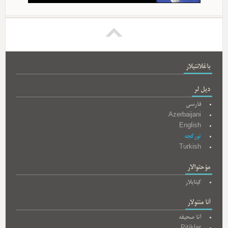
باغلانتیلار
دیل لر
فارسی
Azerbaijani
English
تورکجه
Turkish
مؤحتوالار
کیتابلار
آنا مئنولار
آنا صحیفه