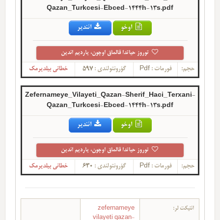
Qazan_Turkcesi-Ebced-1444h-13s.pdf
اوخو
ائندیر
توروز حیاتدا قالماق اوچون، یاردیم ائدین
حجم:
فورمات :
Pdf
گؤرونتولندی :
597
خطانی بیلدیرمک
Zefernameye_Vilayeti_Qazan-Sherif_Haci_Terxani-
Qazan_Turkcesi-Ebced-1444h-13s.pdf
اوخو
ائندیر
توروز حیاتدا قالماق اوچون، یاردیم ائدین
حجم:
فورمات :
Pdf
گؤرونتولندی :
630
خطانی بیلدیرمک
ائتیکت لر:
zefernameye
vilayeti qazan-