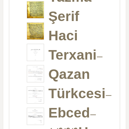
Şerif
Haci
Terxani-
Qazan
Türkcesi-
Ebced-