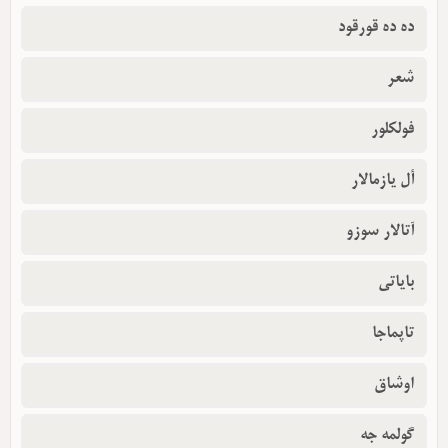
ده ده قورقود
شعر
فولکلور
أل یازمالار
آتالار سوزو
بایاتی
تاپماجا
اوشاق
گولمه جه