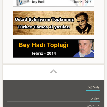
باغلانتیلار
دیل لر
فارسی