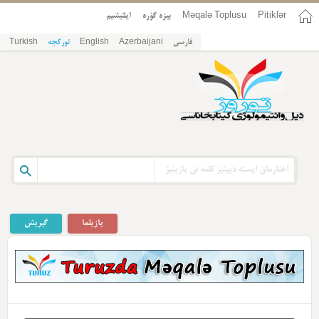
Pitiklər
Məqalə Toplusu
بیزه گؤره
ایلتیشیم
فارسی
Azerbaijani
English
تورکجه
Turkish
یازیلما
گیریش