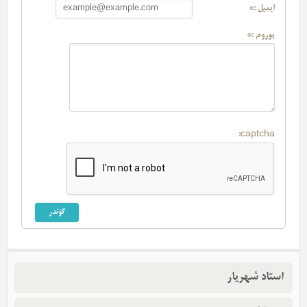
ایمیل :*
یوروم :*
captcha:
استاد شهریار