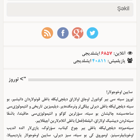
Şəkil
آنلاین
:
6857
ایشلدیجی
یازیلمیش
:
40811
ایشلدیجی
"> توروز
سایین اوخوجولار!
توروز سیته سی بیر کولتورل اوجاق اولا‌راق دیلچی‌لیکله باغلی قونولاردان دانیشیر. بو
سیته دیلچی‌لیکله باغلی دیرلی بیلگی‌لر وئرمکده‌دیر. دیلیمیزین تاریخی و ائتیمولوژی‌سی
ساحه‌سینده چالیشان بو سیته، سؤزلرین کؤکو و ائتیمولوژی‌سی حاقیندا، باشقا
سیته‌لردن دییشیک اولا‌راق، ائیلمله(فعل) باغلی آنلام‌لارین آچیقلاییر.
سیته‌میزده دیلچی‌لیکله باغلی بیر چوخ کیتاب، سؤزلوک، یازی‌لار الده ائدیب
اوخویابیلرسینیز. اوموروق کی بو سیته، سیز دیرلی، سایین اوخوجولار یاردیمییلا،