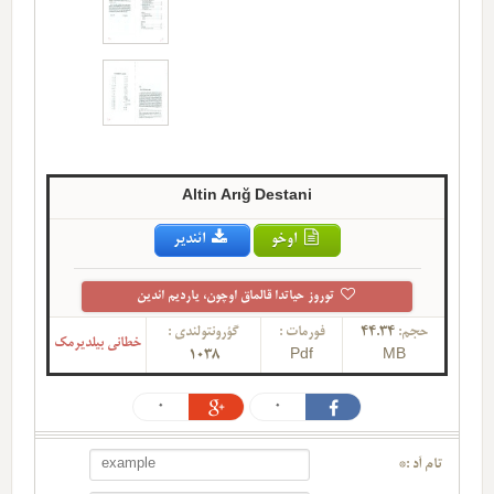
Altin Arığ Destani
اوخو
ائندیر
توروز حیاتدا قالماق اوچون، یاردیم ائدین
حجم:
44.34
فورمات :
گؤرونتولندی :
خطانی بیلدیرمک
1038
Pdf
MB
0
0
تام آد :*