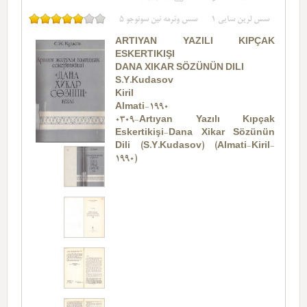
سس لرین سایی
1
سس وئرمه نین سونوجو
5
ARTIYAN YAZILI KIPÇAK
ESKERTIKIŞI
DANA XIKAR SÖZÜNÜN DILI
S.Y.Kudasov
Kiril
Almati-1990
0309-Artıyan Yazılı Kıpçak
Eskertikişi-Dana Xikar Sözünün
Dili (S.Y.Kudasov) (Almati-Kiril-
1990)