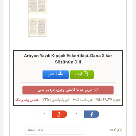
Artıyan Yazılı Kıpçak Eskertikişi-Dana Xikar
Sözünün Dili
اوخو
ائندیر
توروز حیاتدا قالماق اوچون، یاردیم ائدین
حجم:
49.27 MB
فورمات :
Pdf
گؤرونتولندی :
735
خطانی بیلدیرمک
0
0
تام آد :*