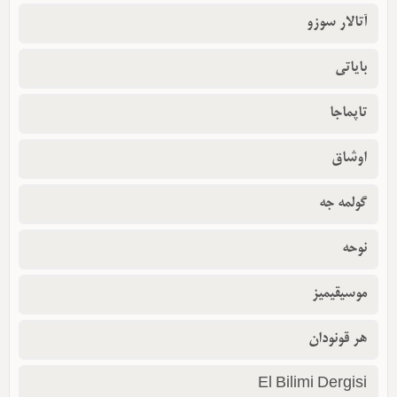
آتالار سوزو
بایاتی
تاپماجا
اوشاق
گولمه جه
نوحه
موسیقیمیز
هر قونودان
El Bilimi Dergisi