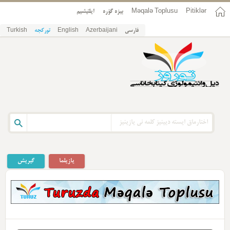
Pitiklər
Məqalə Toplusu
بیزه گؤره
ایلتیشیم
فارسی
Azerbaijani
English
تورکجه
Turkish
یازیلما
گیریش