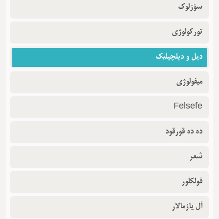
سؤزلوک
تورکولوژی
دیل و دیلچیلیک
میفولوژی
Felsefe
ده ده قورقود
شعر
فولکلور
أل یازمالار