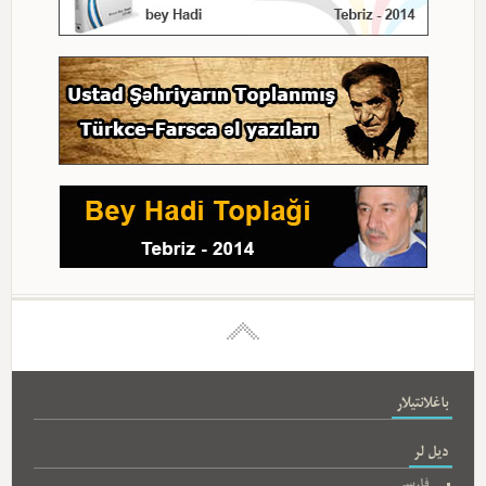
باغلانتیلار
دیل لر
فارسی