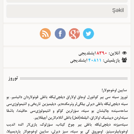
Şəkil
آنلاین
:
8390
ایشلدیجی
یازیلمیش
:
40811
ایشلدیجی
توروز
سایین اوخوجولار!
توروز سیته سی بیر کولتورل اوجاق اولا‌راق دیلچی‌لیکله باغلی قونولاردان دانیشیر. بو
سیته دیلچی‌لیکله باغلی دیرلی بیلگی‌لر وئرمکده‌دیر. دیلیمیزین تاریخی و ائتیمولوژی‌سی
ساحه‌سینده چالیشان بو سیته، سؤزلرین کؤکو و ائتیمولوژی‌سی حاقیندا، باشقا
سیته‌لردن دییشیک اولا‌راق، ائیلمله(فعل) باغلی آنلام‌لارین آچیقلاییر.
سیته‌میزده دیلچی‌لیکله باغلی بیر چوخ کیتاب، سؤزلوک، یازی‌لار الده ائدیب
اوخویابیلرسینیز. اوموروق کی بو سیته، سیز دیرلی، سایین اوخوجولار یاردیمییلا،