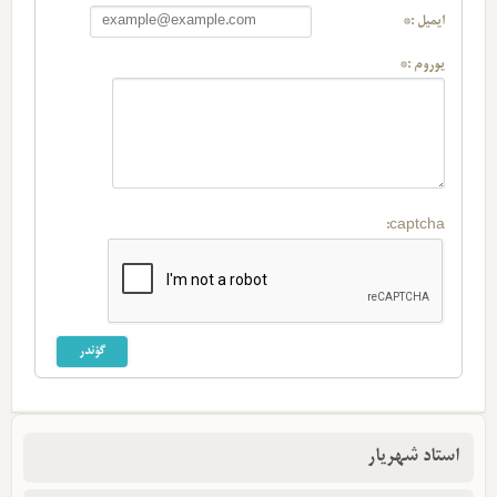
ایمیل :*
یوروم :*
captcha:
استاد شهریار