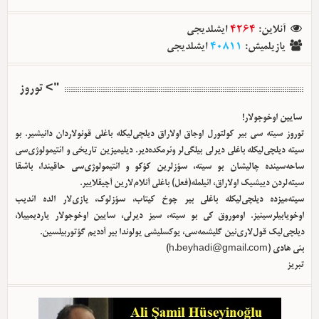
آنلاین
:
4264
ایشلدیجی
یازیلمیش
:
40811
ایشلدیجی
"> توروز
سایین اوخوجولار!
توروز سیته سی بیر کولتورل اوجاق اولا‌راق دیلچی‌لیکله باغلی قونولاردان دانیشیر. بو
سیته دیلچی‌لیکله باغلی دیرلی بیلگی‌لر وئرمکده‌دیر. دیلیمیزین تاریخی و ائتیمولوژی‌سی
ساحه‌سینده چالیشان بو سیته، سؤزلرین کؤکو و ائتیمولوژی‌سی حاقیندا، باشقا
سیته‌لردن دییشیک اولا‌راق، ائیلمله(فعل) باغلی آنلام‌لارین آچیقلاییر.
سیته‌میزده دیلچی‌لیکله باغلی بیر چوخ کیتاب، سؤزلوک، یازی‌لار الده ائدیب
اوخویابیلرسینیز. اوموروق کی بو سیته، سیز دیرلی، سایین اوخوجولار یاردیمییلا،
دیلچی‌لیک قول‌لاری‌نین گلیشمه‌سی، یوکسلیشی یولوندا بیر آددیم گؤتوربیلسین.
بئی هادی (
h.beyhadi@gmail.com
)
تبریز