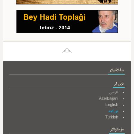
باغلانتیلار
دیل لر
فارسی
Azerbaijani
English
تورکجه
Turkish
مؤحتوالار