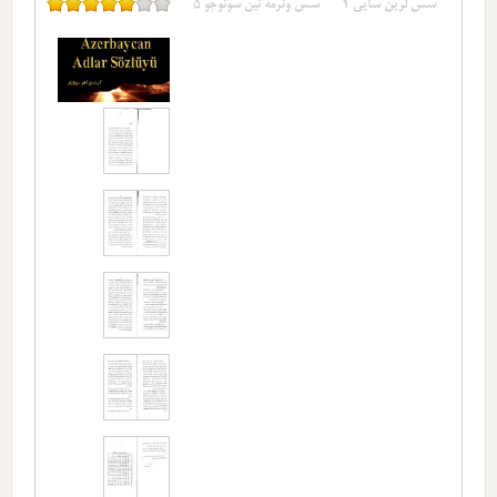
سس لرین سایی
1
سس وئرمه نین سونوجو
5