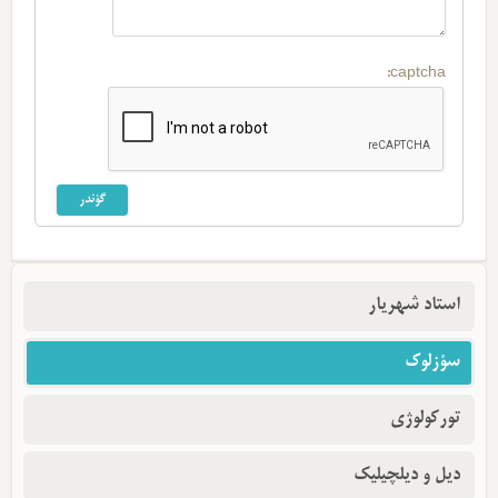
captcha:
استاد شهریار
سؤزلوک
تورکولوژی
دیل و دیلچیلیک