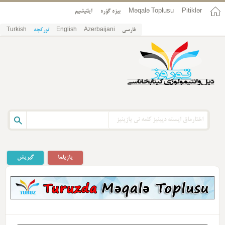
Pitiklər
Məqalə Toplusu
بیزه گؤره
ایلتیشیم
فارسی
Azerbaijani
English
تورکجه
Turkish
یازیلما
گیریش