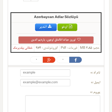
Azerbaycan Adlar Sözlüyü
اوخو
ائندیر
توروز حیاتدا قالماق اوچون، یاردیم ائدین
حجم:
2.85 MB
فورمات :
Pdf
گؤرونتولندی :
974
خطانی بیلدیرمک
0
0
تام آد :*
ایمیل :*
یوروم :*