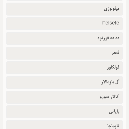
میفولوژی
Felsefe
ده ده قورقود
شعر
فولکلور
أل یازمالار
آتالار سوزو
بایاتی
تاپماجا