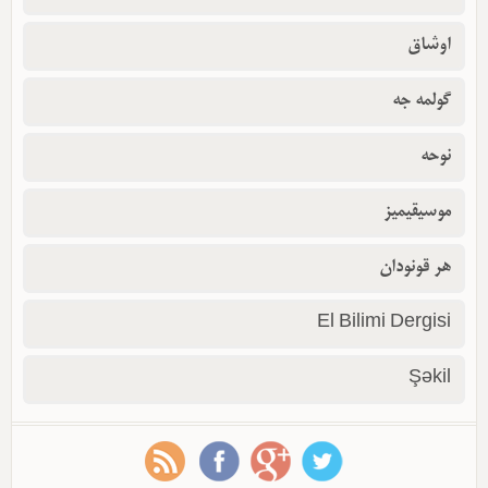
اوشاق
گولمه جه
نوحه
موسیقیمیز
هر قونودان
El Bilimi Dergisi
Şəkil