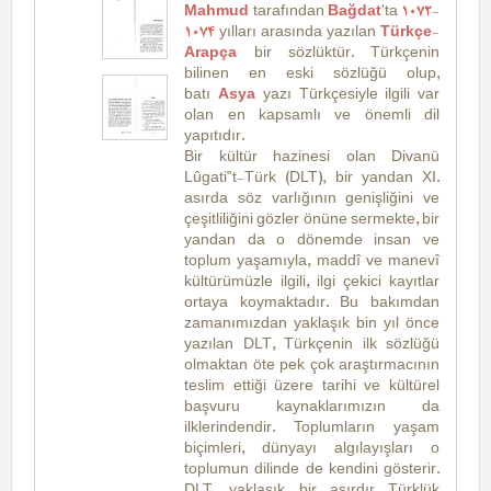
Mahmud
tarafından
Bağdat
'ta
1072
-
1074
yılları arasında yazılan
Türkçe
-
Arapça
bir sözlüktür. Türkçenin
bilinen en eski sözlüğü olup,
batı
Asya
yazı Türkçesiyle ilgili var
olan en kapsamlı ve önemli dil
yapıtıdır.
Bir kültür hazinesi olan Divanü
Lûgati‟t-Türk (DLT), bir yandan XI.
asırda söz varlığının genişliğini ve
çeşitliliğini gözler önüne sermekte, bir
yandan da o dönemde insan ve
toplum yaşamıyla, maddî ve manevî
kültürümüzle ilgili, ilgi çekici kayıtlar
ortaya koymaktadır. Bu bakımdan
zamanımızdan yaklaşık bin yıl önce
yazılan DLT, Türkçenin ilk sözlüğü
olmaktan öte pek çok araştırmacının
teslim ettiği üzere tarihi ve kültürel
başvuru kaynaklarımızın da
ilklerindendir. Toplumların yaşam
biçimleri, dünyayı algılayışları o
toplumun dilinde de kendini gösterir.