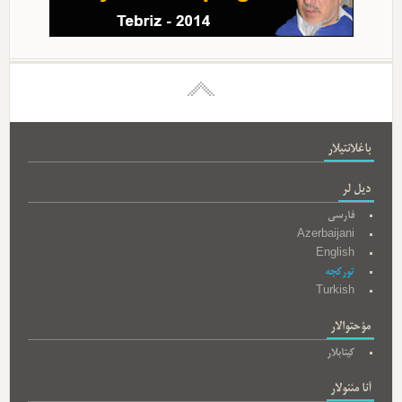
باغلانتیلار
دیل لر
فارسی
Azerbaijani
English
تورکجه
Turkish
مؤحتوالار
کیتابلار
آنا مئنولار