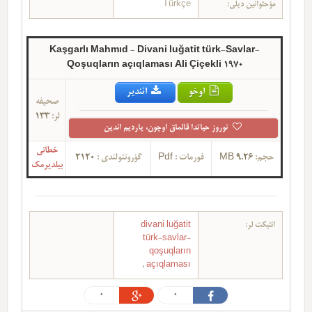
Türkçe
مؤحتوانین دیلی:
Kaşgarlı Mahmıd - Divani luğatit türk-Savlar-
Qoşuqların açıqlaması Ali Çiçekli 1970
اوخو
ائندیر
صحیفه
133
لر:
توروز حیاتدا قالماق اوچون، یاردیم ائدین
خطانی
2120
گؤرونتولندی :
Pdf
فورمات :
9.26 MB
حجم:
بیلدیرمک
divani luğatit
ائتیکت لر:
türk-savlar-
qoşuqların
,
açıqlaması
0
0