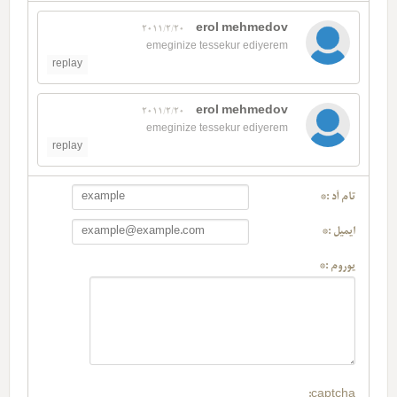
erol mehmedov
2011/2/20
emeginize tessekur ediyerem
replay
erol mehmedov
2011/2/20
emeginize tessekur ediyerem
replay
تام آد :*
ایمیل :*
یوروم :*
captcha: