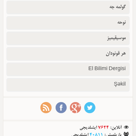
گولمه جه
نوحه
موسیقیمیز
هر قونودان
El Bilimi Dergisi
Şəkil
ایشلدیجی
7624
:
آنلاین
ایشلدیجی
40811
:
یازیلمیش