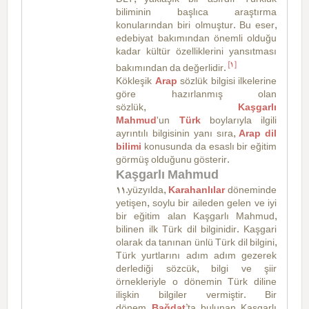
DLT, yaklaşık bir asırdır Türklük
biliminin başlıca araştırma
konularından biri olmuştur. Bu eser,
edebiyat bakımından önemli olduğu
kadar kültür özelliklerini yansıtması
[1]
bakımından da değerlidir.
Kökleşik
Arap
sözlük bilgisi ilkelerine
göre hazırlanmış olan
sözlük,
Kaşgarlı
Mahmud
'un
Türk
boylarıyla ilgili
ayrıntılı bilgisinin yanı sıra,
Arap
dil
bilimi
konusunda da esaslı bir eğitim
görmüş olduğunu gösterir.
Kaşgarlı Mahmud
11.yüzyılda,
Karahanlılar
döneminde
yetişen, soylu bir aileden gelen ve iyi
bir eğitim alan Kaşgarlı Mahmud,
bilinen ilk Türk dil bilginidir. Kaşgari
olarak da tanınan ünlü Türk dil bilgini,
Türk yurtlarını adım adım gezerek
derlediği sözcük, bilgi ve şiir
örnekleriyle o dönemin Türk diline
ilişkin bilgiler vermiştir. Bir