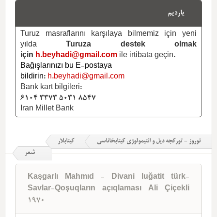
یاردیم
Turuz masraflarını karşılaya bilmemiz için yeni
yılda
Turuza destek olmak
için
h.beyhadi@gmail.com
ile irtibata geçin.
Bağışlarınızı bu E-postaya
bildirin:
h.beyhadi@gmail.com
Bank kart bilgileri:
6104 3373 5031 8547
Iran Millet Bank
توروز - تورکجه دیل و ائتیمولوژی کیتابخاناسی
کیتابلار
شعر
Kaşgarlı Mahmıd - Divani luğatit türk-
Savlar-Qoşuqların açıqlaması Ali Çiçekli
1970