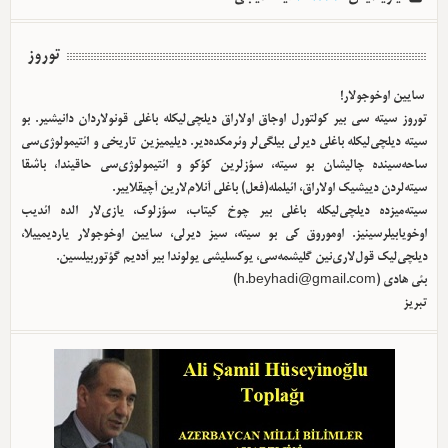
توروز
سایین اوخوجولار!
توروز سیته سی بیر کولتورل اوجاق اولا‌راق دیلچی‌لیکله باغلی قونولاردان دانیشیر. بو
سیته دیلچی‌لیکله باغلی دیرلی بیلگی‌لر وئرمکده‌دیر. دیلیمیزین تاریخی و ائتیمولوژی‌سی
ساحه‌سینده چالیشان بو سیته، سؤزلرین کؤکو و ائتیمولوژی‌سی حاقیندا، باشقا
سیته‌لردن دییشیک اولا‌راق، ائیلمله(فعل) باغلی آنلام‌لارین آچیقلاییر.
سیته‌میزده دیلچی‌لیکله باغلی بیر چوخ کیتاب، سؤزلوک، یازی‌لار الده ائدیب
اوخویابیلرسینیز. اوموروق کی بو سیته، سیز دیرلی، سایین اوخوجولار یاردیمییلا،
دیلچی‌لیک قول‌لاری‌نین گلیشمه‌سی، یوکسلیشی یولوندا بیر آددیم گؤتوربیلسین.
)
h.beyhadi@gmail.com
بئی هادی (
تبریز