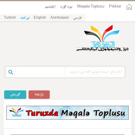
ایلتیشیم
بیزه گؤره
Məqalə Toplusu
Pitiklər
Turkish
تورکجه
English
Azerbaijani
فارسی
یازیلما
گیریش