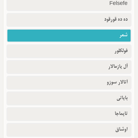
Felsefe
ده ده قورقود
شعر
فولکلور
أل یازمالار
آتالار سوزو
بایاتی
تاپماجا
اوشاق