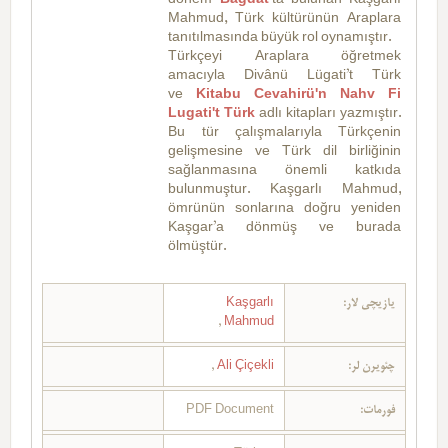
dönem
Bağdat
’ta bulunan Kaşgarlı
Mahmud, Türk kültürünün Araplara
tanıtılmasında büyük rol oynamıştır.
Türkçeyi Araplara öğretmek
amacıyla Divânü Lügati’t Türk
ve
Kitabu Cevahirü'n Nahv Fi
Lugati't Türk
adlı kitapları yazmıştır.
Bu tür çalışmalarıyla Türkçenin
gelişmesine ve Türk dil birliğinin
sağlanmasına önemli katkıda
bulunmuştur. Kaşgarlı Mahmud,
ömrünün sonlarına doğru yeniden
Kaşgar’a dönmüş ve burada
ölmüştür.
Kaşgarlı
یازیچی لار:
,
Mahmud
,
Ali Çiçekli
چئویرن لر:
PDF Document
فورمات: