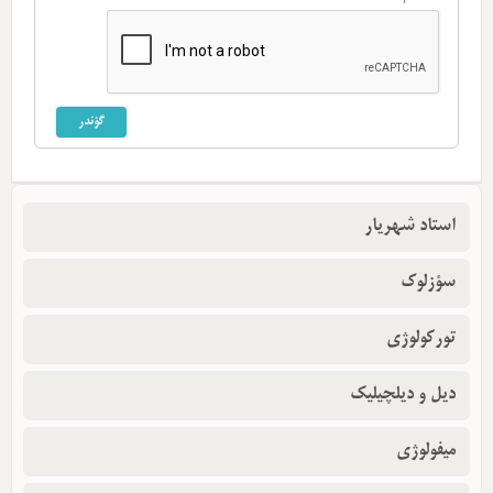
استاد شهریار
سؤزلوک
تورکولوژی
دیل و دیلچیلیک
میفولوژی