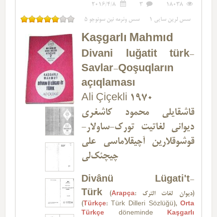
2016/4/8
3
18038
5
سس وئرمه نین سونوجو
1
سس لرین سایی
Kaşgarlı Mahmıd
Divani luğatit türk-
Savlar-Qoşuqların
açıqlaması
Ali Çiçekli 1970
قاشقایلی محمود کاشغری
دیوانی لغاتیت تورک-ساو‌لار-
قوشوقلارین آچیقلاماسی علی
چیچئک‌لی
Divânü Lügati't-
Türk
(
Arapça
: ديوان لغات الترك)
(
Türkçe
: Türk Dilleri Sözlüğü),
Orta
Türkçe
döneminde
Kaşgarlı