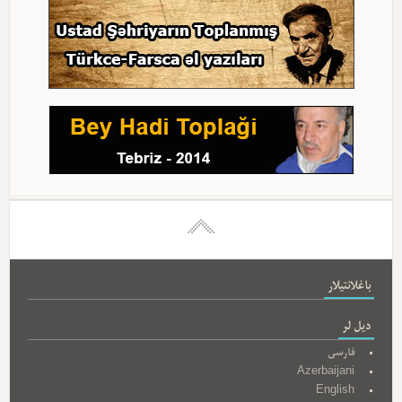
باغلانتیلار
دیل لر
فارسی
Azerbaijani
English