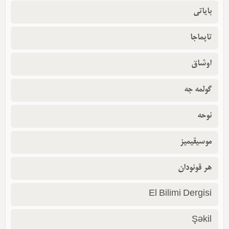
بایاتی
تاپماجا
اوشاق
گولمه جه
نوحه
موسیقیمیز
هر قونودان
El Bilimi Dergisi
Şəkil