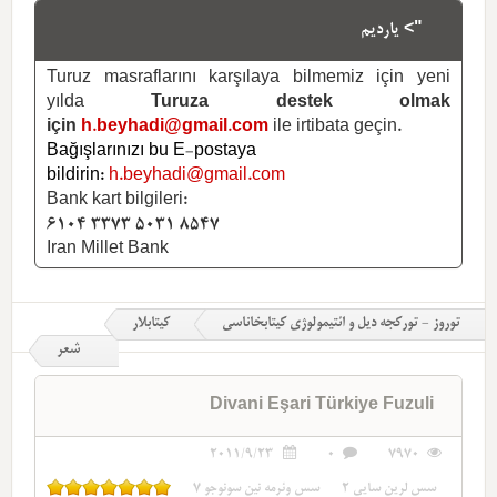
"> یاردیم
Turuz masraflarını karşılaya bilmemiz için yeni
yılda
Turuza destek olmak
için
h.beyhadi@gmail.com
ile irtibata geçin.
Bağışlarınızı bu E-postaya
bildirin:
h.beyhadi@gmail.com
Bank kart bilgileri:
6104 3373 5031 8547
Iran Millet Bank
توروز - تورکجه دیل و ائتیمولوژی کیتابخاناسی
کیتابلار
شعر
Divani Eşari Türkiye Fuzuli
2011/9/23
0
7970
سس لرین سایی
2
سس وئرمه نین سونوجو
7