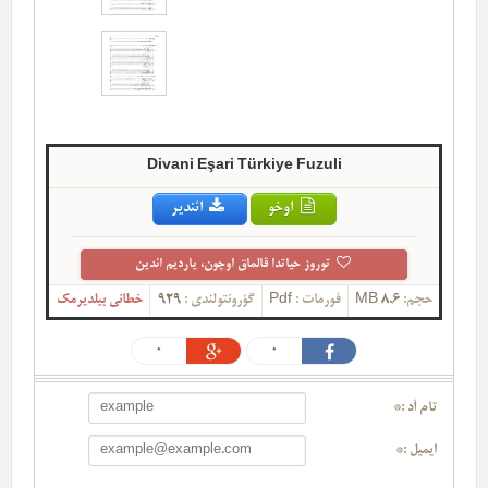
Divani Eşari Türkiye Fuzuli
اوخو
ائندیر
توروز حیاتدا قالماق اوچون، یاردیم ائدین
حجم:
8.6 MB
فورمات :
Pdf
گؤرونتولندی :
929
خطانی بیلدیرمک
0
0
تام آد :*
ایمیل :*