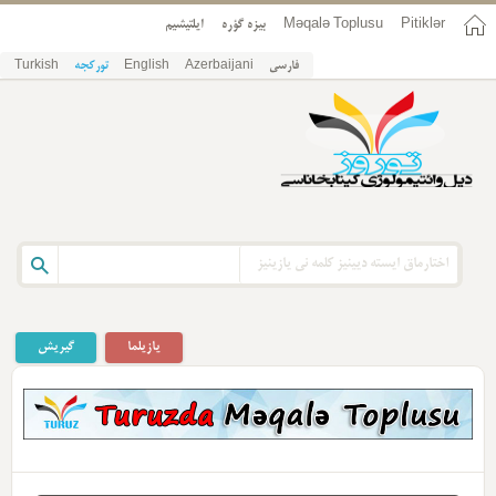
Pitiklər
Məqalə Toplusu
بیزه گؤره
ایلتیشیم
فارسی
Azerbaijani
English
تورکجه
Turkish
یازیلما
گیریش