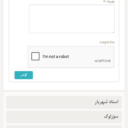
یوروم :*
captcha:
استاد شهریار
سؤزلوک