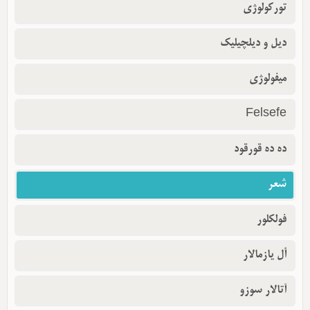
تورکولوژی
دیل و دیلچیلیک
میفولوژی
Felsefe
ده ده قورقود
شعر
فولکلور
أل یازمالار
آتالار سوزو