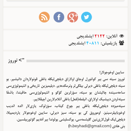
آنلاین
:
2122
ایشلدیجی
یازیلمیش
:
40811
ایشلدیجی
"> توروز
سایین اوخوجولار!
توروز سیته سی بیر کولتورل اوجاق اولا‌راق دیلچی‌لیکله باغلی قونولاردان دانیشیر. بو
سیته دیلچی‌لیکله باغلی دیرلی بیلگی‌لر وئرمکده‌دیر. دیلیمیزین تاریخی و ائتیمولوژی‌سی
ساحه‌سینده چالیشان بو سیته، سؤزلرین کؤکو و ائتیمولوژی‌سی حاقیندا، باشقا
سیته‌لردن دییشیک اولا‌راق، ائیلمله(فعل) باغلی آنلام‌لارین آچیقلاییر.
سیته‌میزده دیلچی‌لیکله باغلی بیر چوخ کیتاب، سؤزلوک، یازی‌لار الده ائدیب
اوخویابیلرسینیز. اوموروق کی بو سیته، سیز دیرلی، سایین اوخوجولار یاردیمییلا،
دیلچی‌لیک قول‌لاری‌نین گلیشمه‌سی، یوکسلیشی یولوندا بیر آددیم گؤتوربیلسین.
بئی هادی (
h.beyhadi@gmail.com
)