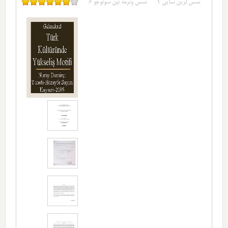
سس لرین سایی
1
سس وئرمه نین سونوجو
6