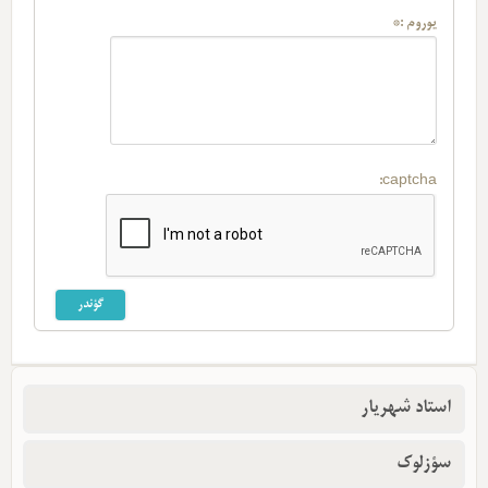
یوروم :*
captcha:
استاد شهریار
سؤزلوک