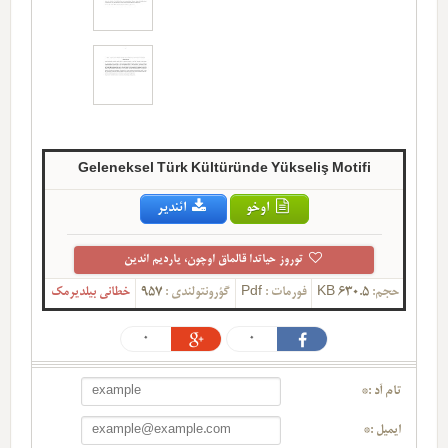
Geleneksel Türk Kültüründe Yükseliş Motifi
اوخو
ائندیر
توروز حیاتدا قالماق اوچون، یاردیم ائدین
حجم:
630.5 KB
فورمات :
Pdf
گؤرونتولندی :
957
خطانی بیلدیرمک
0
0
تام آد :*
ایمیل :*