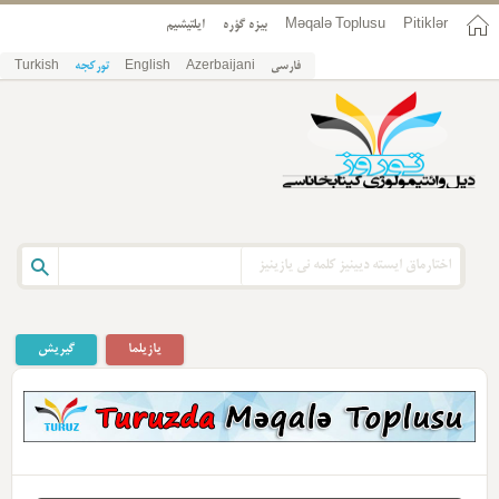
Pitiklər
Məqalə Toplusu
بیزه گؤره
ایلتیشیم
فارسی
Azerbaijani
English
تورکجه
Turkish
یازیلما
گیریش