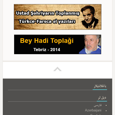
باغلانتیلار
دیل لر
فارسی
Azerbaijani