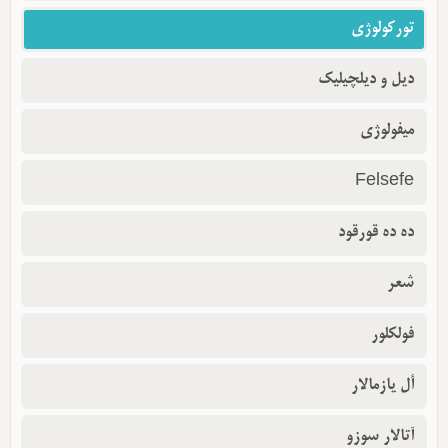
تورکولوژی
دیل و دیلچیلیک
میفولوژی
Felsefe
ده ده قورقود
شعر
فولکلور
أل یازمالار
آتالار سوزو