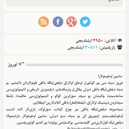
آنلاین
:
4950
ایشلدیجی
یازیلمیش
:
40811
ایشلدیجی
"> توروز
سایین اوخوجولار!
توروز سیته سی بیر کولتورل اوجاق اولا‌راق دیلچی‌لیکله باغلی قونولاردان دانیشیر. بو
سیته دیلچی‌لیکله باغلی دیرلی بیلگی‌لر وئرمکده‌دیر. دیلیمیزین تاریخی و ائتیمولوژی‌سی
ساحه‌سینده چالیشان بو سیته، سؤزلرین کؤکو و ائتیمولوژی‌سی حاقیندا، باشقا
سیته‌لردن دییشیک اولا‌راق، ائیلمله(فعل) باغلی آنلام‌لارین آچیقلاییر.
سیته‌میزده دیلچی‌لیکله باغلی بیر چوخ کیتاب، سؤزلوک، یازی‌لار الده ائدیب
اوخویابیلرسینیز. اوموروق کی بو سیته، سیز دیرلی، سایین اوخوجولار یاردیمییلا،
دیلچی‌لیک قول‌لاری‌نین گلیشمه‌سی، یوکسلیشی یولوندا بیر آددیم گؤتوربیلسین.