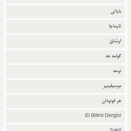
بایاتی
تاپماجا
اوشاق
گولمه جه
نوحه
موسیقیمیز
هر قونودان
El Bilimi Dergisi
Şəkil