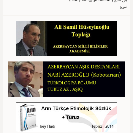
بئی هادی (
h.beyhadi@gmail.com
)
تبریز