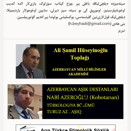
سیته‌میزده دیلچی‌لیکله باغلی بیر چوخ کیتاب، سؤزلوک، یازی‌لار الده ائدیب
اوخویابیلرسینیز. اوموروق کی بو سیته، سیز دیرلی، سایین اوخوجولار یاردیمییلا،
دیلچی‌لیک قول‌لاری‌نین گلیشمه‌سی، یوکسلیشی یولوندا بیر آددیم گؤتوربیلسین.
بئی هادی (
h.beyhadi@gmail.com
)
تبریز