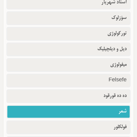
استاد شهریار
سؤزلوک
تورکولوژی
دیل و دیلچیلیک
میفولوژی
Felsefe
ده ده قورقود
شعر
فولکلور