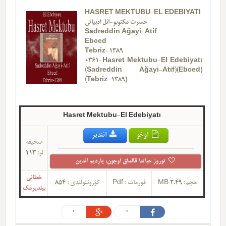
HASRET MEKTUBU-EL EDEBIYATI
حسرت مکتوبو-ائل ادبیاتی
Sadreddin Ağayi-Atif
Ebced
Tebriz-1389
0361-Hasret Mektubu-El Edebiyatı
(Sadreddin Ağayi-Atif)(Ebced)
(Tebriz-1389)
Hasret Mektubu-El Edebiyatı
اوخو
ائندیر
صحیفه
لر:
113
توروز حیاتدا قالماق اوچون، یاردیم ائدین
خطانی
حجم:
2.49 MB
فورمات :
Pdf
گؤرونتولندی :
854
بیلدیرمک
0
0