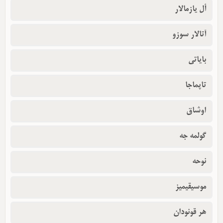
أل یازمالار
آتالار سوزو
بایاتی
تاپماجا
اوشاق
گولمه جه
نوحه
موسیقیمیز
هر قونودان