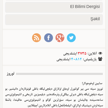
El Bilimi Dergisi
Şəkil
آنلاین
:
3735
ایشلدیجی
یازیلمیش
:
40812
ایشلدیجی
توروز
سایین اوخوجولار!
توروز سیته سی بیر کولتورل اوجاق اولا‌راق دیلچی‌لیکله باغلی قونولاردان دانیشیر. بو
سیته دیلچی‌لیکله باغلی دیرلی بیلگی‌لر وئرمکده‌دیر. دیلیمیزین تاریخی و ائتیمولوژی‌سی
ساحه‌سینده چالیشان بو سیته، سؤزلرین کؤکو و ائتیمولوژی‌سی حاقیندا، باشقا
سیته‌لردن دییشیک اولا‌راق، ائیلمله(فعل) باغلی آنلام‌لارین آچیقلاییر.