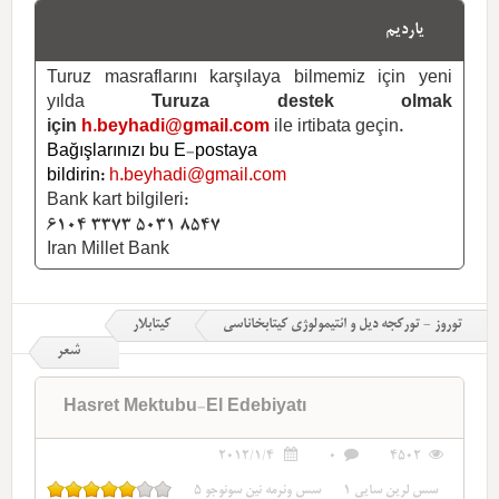
یاردیم
Turuz masraflarını karşılaya bilmemiz için yeni
yılda
Turuza destek olmak
için
h.beyhadi@gmail.com
ile irtibata geçin.
Bağışlarınızı bu E-postaya
bildirin:
h.beyhadi@gmail.com
Bank kart bilgileri:
6104 3373 5031 8547
Iran Millet Bank
توروز - تورکجه دیل و ائتیمولوژی کیتابخاناسی
کیتابلار
شعر
Hasret Mektubu-El Edebiyatı
2012/1/4
0
4502
سس لرین سایی
1
سس وئرمه نین سونوجو
5