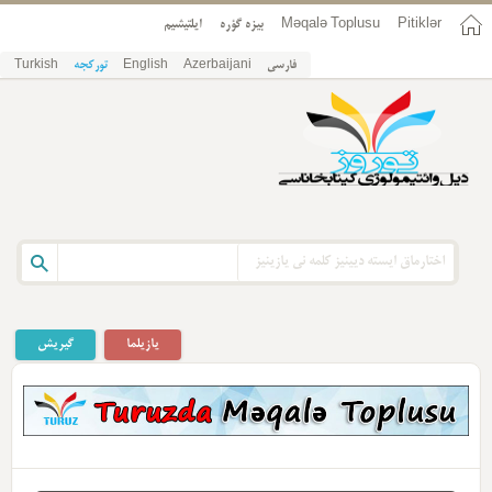
Pitiklər
Məqalə Toplusu
بیزه گؤره
ایلتیشیم
فارسی
Azerbaijani
English
تورکجه
Turkish
یازیلما
گیریش