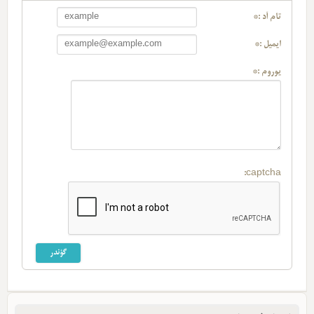
تام آد :*
ایمیل :*
یوروم :*
captcha: