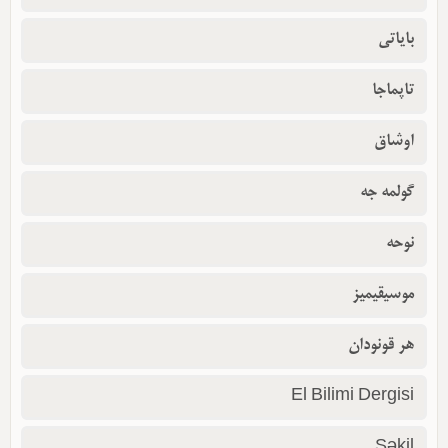
بایاتی
تاپماجا
اوشاق
گولمه جه
نوحه
موسیقیمیز
هر قونودان
El Bilimi Dergisi
Şəkil