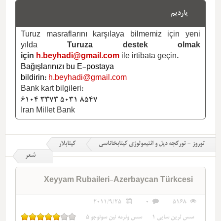
یاردیم
Turuz masraflarını karşılaya bilmemiz için yeni
yılda
Turuza destek olmak
için
h.beyhadi@gmail.com
ile irtibata geçin.
Bağışlarınızı bu E-postaya
bildirin:
h.beyhadi@gmail.com
Bank kart bilgileri:
6104 3373 5031 8547
Iran Millet Bank
توروز - تورکجه دیل و ائتیمولوژی کیتابخاناسی
کیتابلار
شعر
Xeyyam Rubaileri-Azerbaycan Türkcesi
2011/9/25
0
5168
سس لرین سایی
1
سس وئرمه نین سونوجو
5