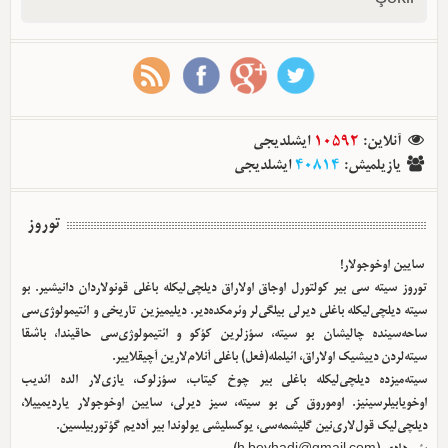
آنلاین
:
10592
ایشلدیجی
یازیلمیش
:
40814
ایشلدیجی
توروز
سایین اوخوجولار!
توروز سیته سی بیر کولتورل اوجاق اولا‌راق دیلچی‌لیکله باغلی قونولاردان دانیشیر. بو
سیته دیلچی‌لیکله باغلی دیرلی بیلگی‌لر وئرمکده‌دیر. دیلیمیزین تاریخی و ائتیمولوژی‌سی
ساحه‌سینده چالیشان بو سیته، سؤزلرین کؤکو و ائتیمولوژی‌سی حاقیندا، باشقا
سیته‌لردن دییشیک اولا‌راق، ائیلمله(فعل) باغلی آنلام‌لارین آچیقلاییر.
سیته‌میزده دیلچی‌لیکله باغلی بیر چوخ کیتاب، سؤزلوک، یازی‌لار الده ائدیب
اوخویابیلرسینیز. اوموروق کی بو سیته، سیز دیرلی، سایین اوخوجولار یاردیمییلا،
دیلچی‌لیک قول‌لاری‌نین گلیشمه‌سی، یوکسلیشی یولوندا بیر آددیم گؤتوربیلسین.