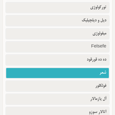
تورکولوژی
دیل و دیلچیلیک
میفولوژی
Felsefe
ده ده قورقود
شعر
فولکلور
أل یازمالار
آتالار سوزو