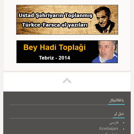
باغلانتیلار
دیل لر
فارسی
Azerbaijani