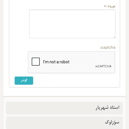
یوروم :*
captcha:
استاد شهریار
سؤزلوک