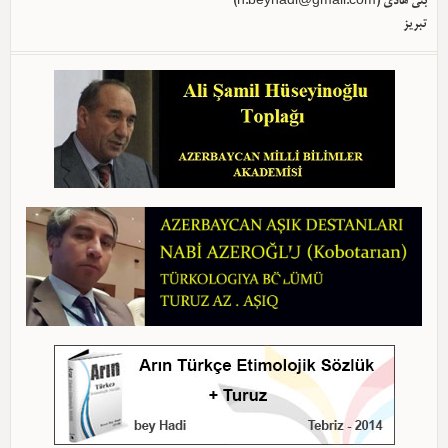
بئی هادی (
h.beyhadi@gmail.com
)
تبریز