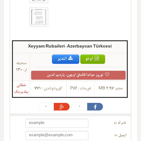
Xeyyam Rubaileri-Azerbaycan Türkcesi
اوخو
ائندیر
صحیفه
لر:
130
توروز حیاتدا قالماق اوچون، یاردیم ائدین
خطانی
حجم:
2.97 MB
فورمات :
Pdf
گؤرونتولندی :
771
بیلدیرمک
0
0
تام آد :*
ایمیل :*