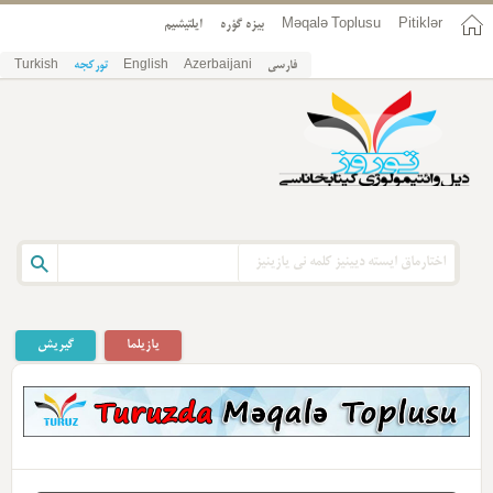
Pitiklər
Məqalə Toplusu
بیزه گؤره
ایلتیشیم
فارسی
Azerbaijani
English
تورکجه
Turkish
یازیلما
گیریش