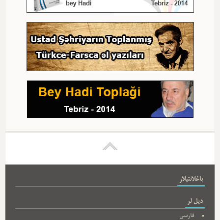
باغلانتیلار
دیل لر
فارسی