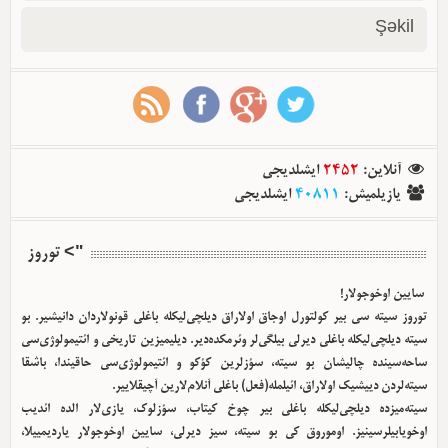
Şəkil
آنلاین
:
2452
ایشلدیجی
یازیلمیش
:
40811
ایشلدیجی
"> توروز
سایین اوخوجولار!
توروز سیته سی بیر کولتورل اوجاق اولا‌راق دیلچی‌لیکله باغلی قونولاردان دانیشیر. بو
سیته دیلچی‌لیکله باغلی دیرلی بیلگی‌لر وئرمکده‌دیر. دیلیمیزین تاریخی و ائتیمولوژی‌سی
ساحه‌سینده چالیشان بو سیته، سؤزلرین کؤکو و ائتیمولوژی‌سی حاقیندا، باشقا
سیته‌لردن دییشیک اولا‌راق، ائیلمله(فعل) باغلی آنلام‌لارین آچیقلاییر.
سیته‌میزده دیلچی‌لیکله باغلی بیر چوخ کیتاب، سؤزلوک، یازی‌لار الده ائدیب
اوخویابیلرسینیز. اوموروق کی بو سیته، سیز دیرلی، سایین اوخوجولار یاردیمییلا،