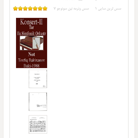
سس لرین سایی
1
سس وئرمه نین سونوجو
7