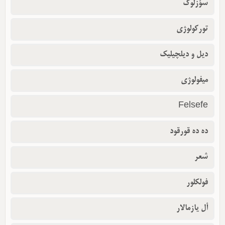
سؤزلوک
تورکولوژی
دیل و دیلچیلیک
میفولوژی
Felsefe
ده ده قورقود
شعر
فولکلور
أل یازمالار