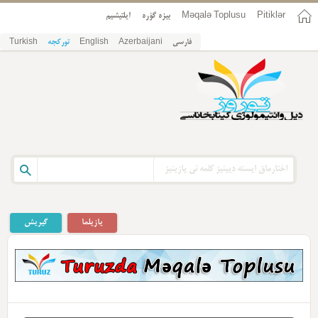
Pitiklər
Məqalə Toplusu
بیزه گؤره
ایلتیشیم
فارسی
Azerbaijani
English
تورکجه
Turkish
یازیلما
گیریش