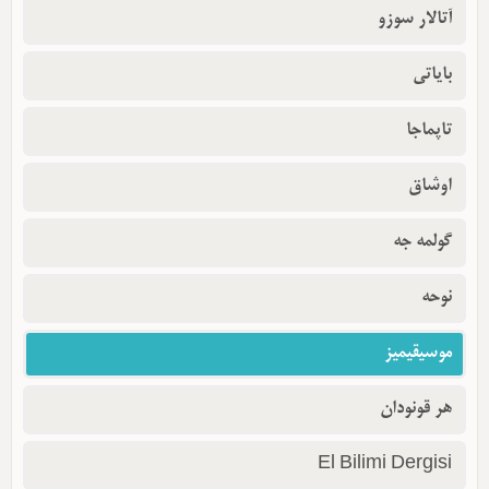
آتالار سوزو
بایاتی
تاپماجا
اوشاق
گولمه جه
نوحه
موسیقیمیز
هر قونودان
El Bilimi Dergisi