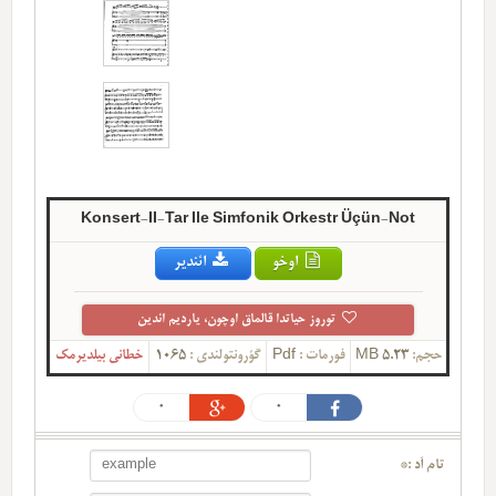
Konsert-II-Tar Ile Simfonik Orkestr Üçün-Not
اوخو
ائندیر
توروز حیاتدا قالماق اوچون، یاردیم ائدین
حجم:
5.23 MB
فورمات :
Pdf
گؤرونتولندی :
1065
خطانی بیلدیرمک
0
0
تام آد :*