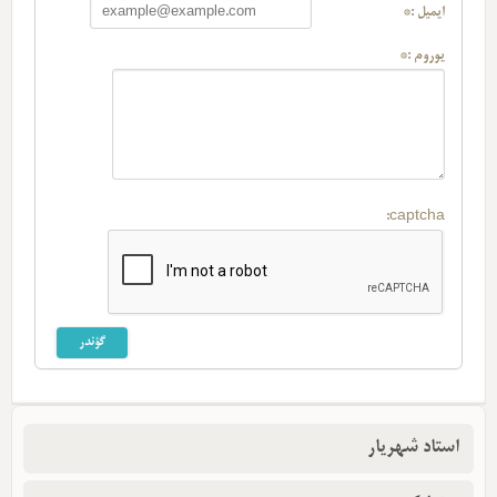
ایمیل :*
یوروم :*
captcha:
استاد شهریار