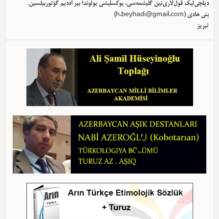
دیلچی‌لیک قول‌لاری‌نین گلیشمه‌سی، یوکسلیشی یولوندا بیر آددیم گؤتوربیلسین.
بئی هادی (
h.beyhadi@gmail.com
)
تبریز