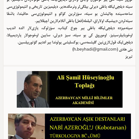
سیته دیلچی‌لیکله باغلی دیرلی بیلگی‌لر وئرمکده‌دیر. دیلیمیزین تاریخی و ائتیمولوژی‌سی
ساحه‌سینده چالیشان بو سیته، سؤزلرین کؤکو و ائتیمولوژی‌سی حاقیندا، باشقا
سیته‌لردن دییشیک اولا‌راق، ائیلمله(فعل) باغلی آنلام‌لارین آچیقلاییر.
سیته‌میزده دیلچی‌لیکله باغلی بیر چوخ کیتاب، سؤزلوک، یازی‌لار الده ائدیب
اوخویابیلرسینیز. اوموروق کی بو سیته، سیز دیرلی، سایین اوخوجولار یاردیمییلا،
دیلچی‌لیک قول‌لاری‌نین گلیشمه‌سی، یوکسلیشی یولوندا بیر آددیم گؤتوربیلسین.
بئی هادی (
h.beyhadi@gmail.com
)
تبریز