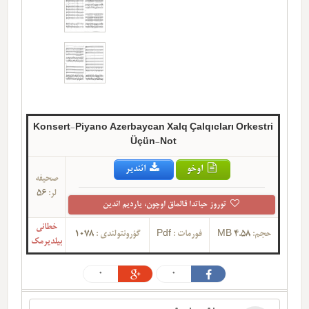
Konsert-Piyano Azerbaycan Xalq Çalqıcları Orkestri
Üçün-Not
اوخو
ائندیر
صحیفه
لر:
56
توروز حیاتدا قالماق اوچون، یاردیم ائدین
خطانی
حجم:
4.58 MB
فورمات :
Pdf
گؤرونتولندی :
1078
بیلدیرمک
0
0