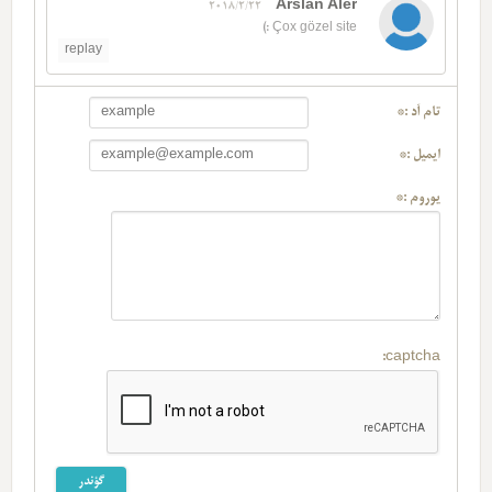
Arslan Aler
2018/2/22
Çox gözel site :)
replay
تام آد :*
ایمیل :*
یوروم :*
captcha: