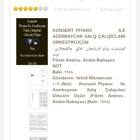
سس لرین سایی
1
سس وئرمه نین سونوجو
5
KONSERT-PIYANO ILE
AZERBAYCAN XALQ ÇALQICLARI
ORKESTRI ÜÇÜN
کونسئرت-پیانو-آذربایجان خالق چالقیجلاری-
نوت
Fikret Amirov-Andre Babayev
NOT
Baki-1968
Gönderen-Vehid Nikmencan
109-(Not) Konsert-Piyano Ile
Azerbaycan Xalq Çalqıcları
Orkestri Üçün (Fikret Amirov-
Andre Babayev) (Baki-1968)