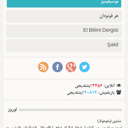
موسیقیمیز
هر قونودان
El Bilimi Dergisi
Şəkil
آنلاین
:
3456
ایشلدیجی
یازیلمیش
:
40814
ایشلدیجی
توروز
سایین اوخوجولار!
توروز سیته سی بیر کولتورل اوجاق اولا‌راق دیلچی‌لیکله باغلی قونولاردان دانیشیر. بو