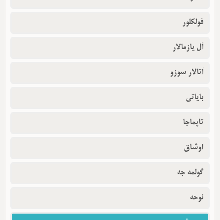
فولکلور
أل یازمالار
آتالار سوزو
بایاتی
تاپماجا
اوشاق
گولمه جه
نوحه