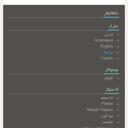
باغلانتیلار
دیل لر
فارسی
Azerbaijani
English
تورکجه
Turkish
مؤحتوالار
کیتابلار
آنا مئنولار
آنا صحیفه
Pitiklər
Məqalə Toplusu
بیزه گؤره
ایلتیشیم