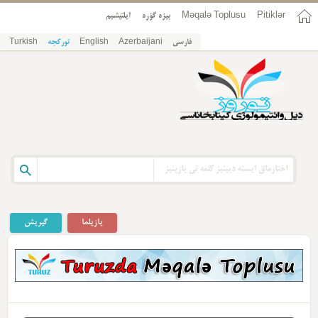
Pitiklər
Məqalə Toplusu
بیزه گؤره
ایلتیشیم
فارسی
Azerbaijani
English
تورکجه
Turkish
یازیلما
گیریش