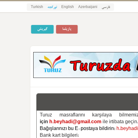
فارسی
Azerbaijani
English
تورکجه
Turkish
یازیلما
گیریش
Turuz masraflarını karşılaya bilm
için
h.beyhadi@gmail.com
ile irtibata geçin
Bağışlarınızı bu E-postaya bildirin:
h.beyhad
Bank kart bilgileri: