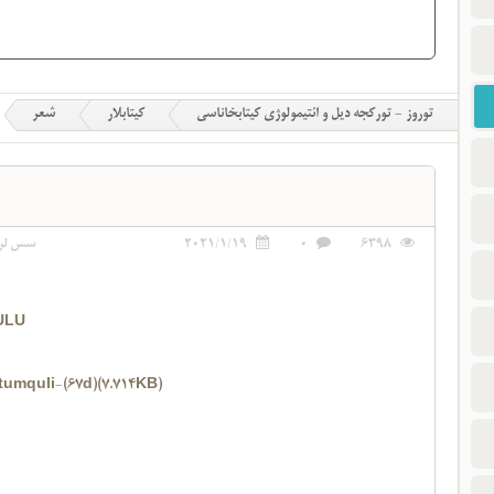
توروز - تورکجه دیل و ائتیمولوژی کیتابخاناسی
کیتابلار
شعر
6398
0
2021/1/19
سس لر
ULU
tumquli-(67d)(7.714KB)