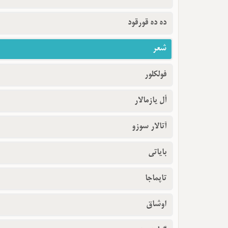
ده ده قورقود
شعر
فولکلور
أل یازمالار
آتالار سوزو
بایاتی
تاپماجا
اوشاق