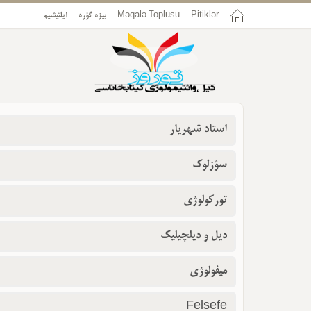
Pitiklər
Məqalə Toplusu
بیزه گؤره
ایلتیشیم
استاد شهریار
سؤزلوک
تورکولوژی
دیل و دیلچیلیک
میفولوژی
Felsefe