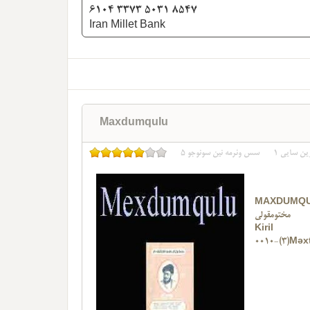
6104 3373 5031 8547
Iran Millet Bank
Maxdumqulu
ین سایی
1
سس وئرمه نین سونوجو
5
MAXDUMQ
مختومقولی
Kiril
0010-(3)Məx