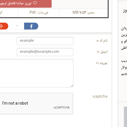
توروز حیاتدا قالماق اوچون
وز
حجم:
7.53 MB
فورمات :
Pdf
گؤ
0
ردان
یزین
تام آد :*
و و
اغلی
ایمیل :*
ئدیب
یوروم :*
لار
ددیم
captcha: