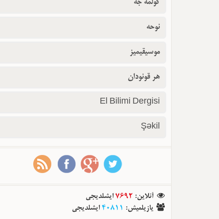
گولمه جه
نوحه
موسیقیمیز
هر قونودان
El Bilimi Dergisi
Şəkil
آنلاین
:
7692
ایشلدیجی
یازیلمیش
:
40811
ایشلدیجی