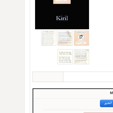
M
ائندیر