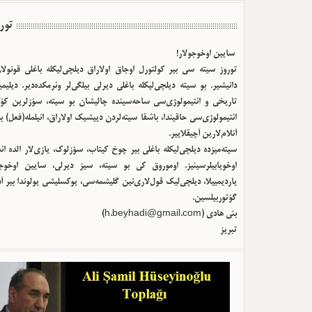
تور
سایین اوخوجولار!
توروز سیته سی بیر کولتورل اوجاق اولا‌راق دیلچی‌لیکله باغلی قونولا
دانیشیر. بو سیته دیلچی‌لیکله باغلی دیرلی بیلگی‌لر وئرمکده‌دیر. دیلیم
تاریخی و ائتیمولوژی‌سی ساحه‌سینده چالیشان بو سیته، سؤزلرین کؤک
ائتیمولوژی‌سی حاقیندا، باشقا سیته‌لردن دییشیک اولا‌راق، ائیلمله(فعل) ب
آنلام‌لارین آچیقلاییر.
سیته‌میزده دیلچی‌لیکله باغلی بیر چوخ کیتاب، سؤزلوک، یازی‌لار الده ا
اوخویابیلرسینیز. اوموروق کی بو سیته، سیز دیرلی، سایین اوخوجو
یاردیمییلا، دیلچی‌لیک قول‌لاری‌نین گلیشمه‌سی، یوکسلیشی یولوندا بیر آ
گؤتوربیلسین.
بئی هادی (
h.beyhadi@gmail.com
)
تبریز