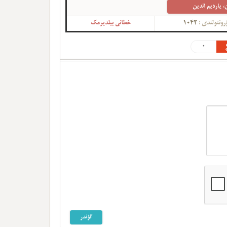
، یاردیم ائدین
رونتولندی :
1042
خطانی بیلدیرمک
0