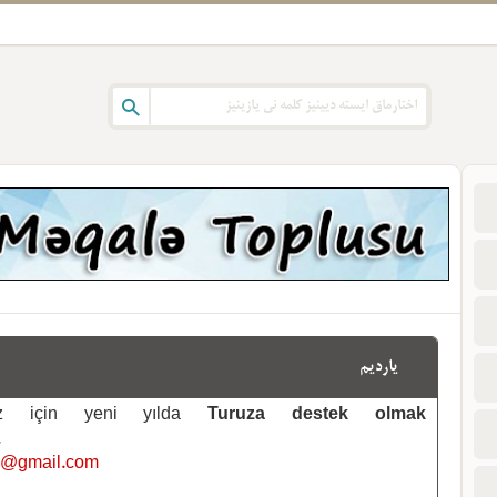
یاردیم
emiz için yeni yılda
Turuza destek olmak
.
i@gmail.com