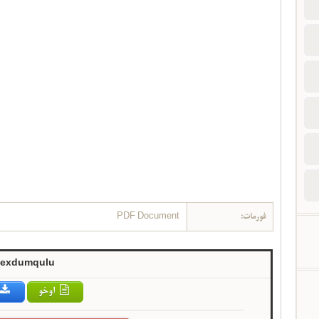
فورمات:
PDF Document
exdumqulu
اوخو