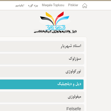
Pitiklər
Məqalə Toplusu
بیزه گؤره
ایلتیشیم
استاد شهریار
سؤزلوک
تورکولوژی
دیل و دیلچیلیک
میفولوژی
Felsefe