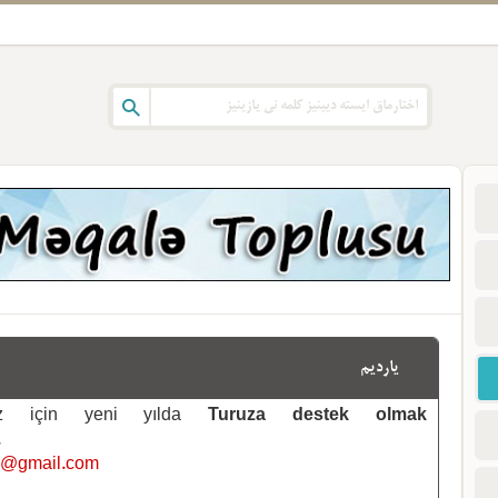
یاردیم
emiz için yeni yılda
Turuza destek olmak
.
i@gmail.com