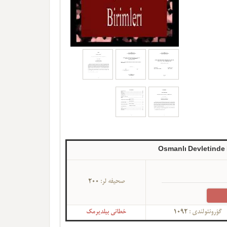
Osmanlı Devletinde K
صحیفه لر:
200
گؤرونتولندی :
1092
خطانی بیلدیرمک