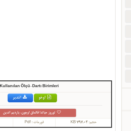
ullanılan Ölçü-Dartı Birimleri
اوخو
ائندیر
توروز حیاتدا قالماق اوچون، یاردیم ائدین
حجم:
797.02 KB
فورمات :
Pdf