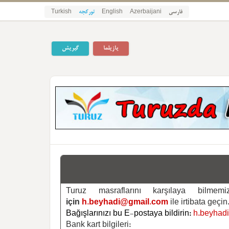
فارسی
Azerbaijani
English
تورکجه
Turkish
یازیلما
گیریش
Turuz masraflarını karşılaya bilm
için
h.beyhadi@gmail.com
ile irtibata geçin
Bağışlarınızı bu E-postaya bildirin:
h.beyhad
Bank kart bilgileri: