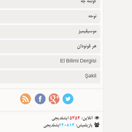
گولمه جه
نوحه
موسیقیمیز
هر قونودان
El Bilimi Dergisi
Şəkil
آنلاین
:
5354
ایشلدیجی
یازیلمیش
:
40814
ایشلدیجی