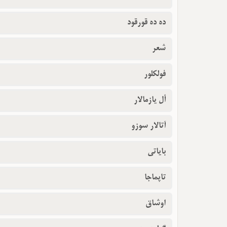
ده ده قورقود
شعر
فولکلور
أل یازمالار
آتالار سوزو
بایاتی
تاپماجا
اوشاق