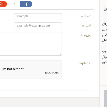
0
وز
تام آد :*
ردان
ایمیل :*
یزین
و و
یوروم :*
اغلی
ئدیب
لار
ددیم
captcha: