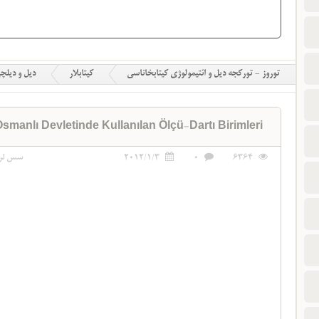
توروز - تورکجه دیل و ائتیمولوژی کیتابخاناسی
کیتابلار
دیل و دیلچ
smanlı Devletinde Kullanılan Ölçü-Dartı Birimleri
6364
0
2012/1/3
سس لر