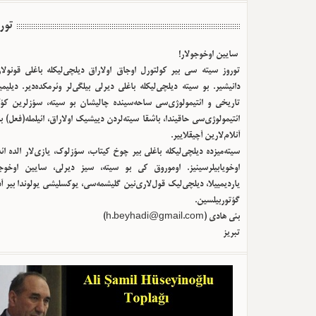
تور
سایین اوخوجولار!
توروز سیته سی بیر کولتورل اوجاق اولا‌راق دیلچی‌لیکله باغلی قونولا
دانیشیر. بو سیته دیلچی‌لیکله باغلی دیرلی بیلگی‌لر وئرمکده‌دیر. دیلیم
تاریخی و ائتیمولوژی‌سی ساحه‌سینده چالیشان بو سیته، سؤزلرین کؤک
ائتیمولوژی‌سی حاقیندا، باشقا سیته‌لردن دییشیک اولا‌راق، ائیلمله(فعل) ب
آنلام‌لارین آچیقلاییر.
سیته‌میزده دیلچی‌لیکله باغلی بیر چوخ کیتاب، سؤزلوک، یازی‌لار الده ا
اوخویابیلرسینیز. اوموروق کی بو سیته، سیز دیرلی، سایین اوخوجو
یاردیمییلا، دیلچی‌لیک قول‌لاری‌نین گلیشمه‌سی، یوکسلیشی یولوندا بیر آ
گؤتوربیلسین.
بئی هادی (
h.beyhadi@gmail.com
)
تبریز