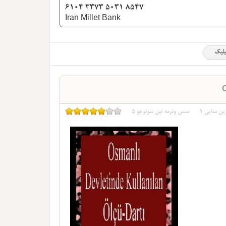
6104 3373 5031 8547
Iran Millet Bank
یلیک
O
ین سایی
1
سس وئرمه نین سونوجو
5