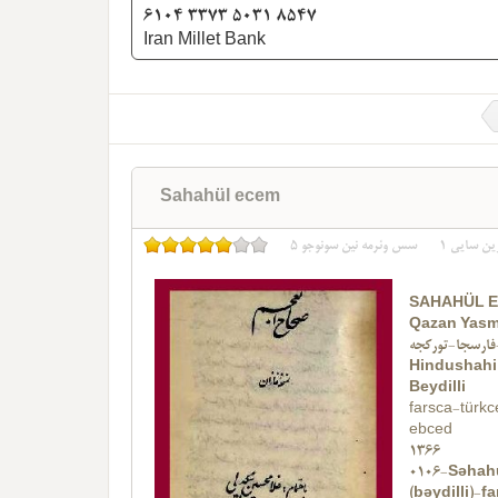
6104 3373 5031 8547
Iran Millet Bank
Sahahül ecem
ین سایی
1
سس وئرمه نین سونوجو
5
SAHAHÜL 
Qazan Yasm
فارسجا-تورکجه
Hindushahi
Beydilli
farsca-türkc
ebced
1366
0106-Səhah
(bəydilli)-