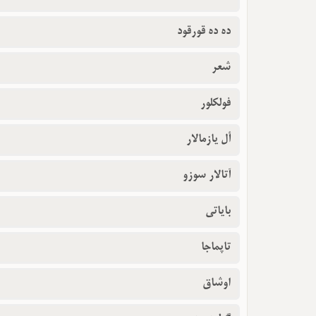
ده ده قورقود
شعر
فولکلور
أل یازمالار
آتالار سوزو
بایاتی
تاپماجا
اوشاق