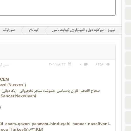
توروز - تورکجه دیل و ائتیمولوژی کیتابخاناسی
کیتابلار
سؤزلوک
6256
0
2011/8/23
سس لر
ECEM
asi (Nusxesi)
صحاح اللعجم-قازان یاسماسی-هندوشاه سنجر نخجووانی- (بگ دیللی)-
 Sencer Nexcüvani
e
ül əcəm-qazan yasması-hinduşahi səncər nəxcüvani-
farsca-Türkcə(51.721KB)