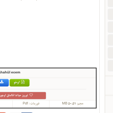
ahahül ecem
اوخو
توروز حیاتدا قالماق اوچون
حجم:
50.51 MB
فورمات :
Pdf