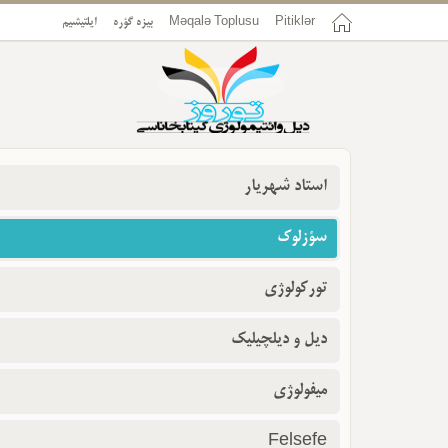
Pitiklər
Məqalə Toplusu
بیزه گؤره
ایلتیشیم
استاد شهریار
سؤزلوک
تورکولوژی
دیل و دیلچیلیک
میفولوژی
Felsefe