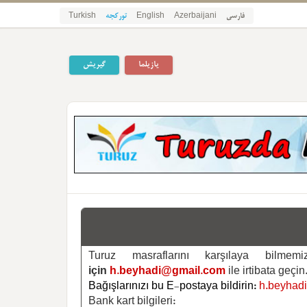
فارسی
Azerbaijani
English
تورکجه
Turkish
یازیلما
گیریش
Turuz masraflarını karşılaya bilm
için
h.beyhadi@gmail.com
ile irtibata geçin
Bağışlarınızı bu E-postaya bildirin:
h.beyhad
Bank kart bilgileri: