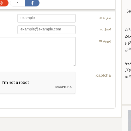
0
وز
تام آد :*
ردان
ایمیل :*
یزین
یوروم :*
و و
اغلی
ئدیب
لار
captcha:
ددیم