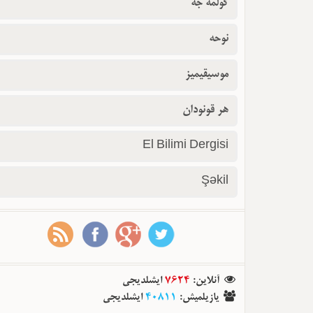
گولمه جه
نوحه
موسیقیمیز
هر قونودان
El Bilimi Dergisi
Şəkil
آنلاین
:
7624
ایشلدیجی
یازیلمیش
:
40811
ایشلدیجی