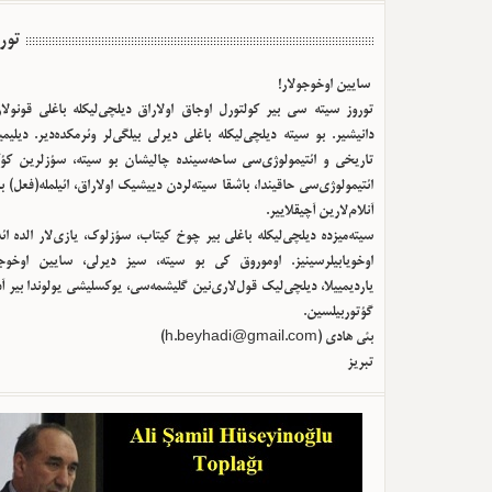
تور
سایین اوخوجولار!
توروز سیته سی بیر کولتورل اوجاق اولا‌راق دیلچی‌لیکله باغلی قونولا
دانیشیر. بو سیته دیلچی‌لیکله باغلی دیرلی بیلگی‌لر وئرمکده‌دیر. دیلیم
تاریخی و ائتیمولوژی‌سی ساحه‌سینده چالیشان بو سیته، سؤزلرین کؤک
ائتیمولوژی‌سی حاقیندا، باشقا سیته‌لردن دییشیک اولا‌راق، ائیلمله(فعل) ب
آنلام‌لارین آچیقلاییر.
سیته‌میزده دیلچی‌لیکله باغلی بیر چوخ کیتاب، سؤزلوک، یازی‌لار الده ا
اوخویابیلرسینیز. اوموروق کی بو سیته، سیز دیرلی، سایین اوخوجو
یاردیمییلا، دیلچی‌لیک قول‌لاری‌نین گلیشمه‌سی، یوکسلیشی یولوندا بیر آ
گؤتوربیلسین.
بئی هادی (
h.beyhadi@gmail.com
)
تبریز