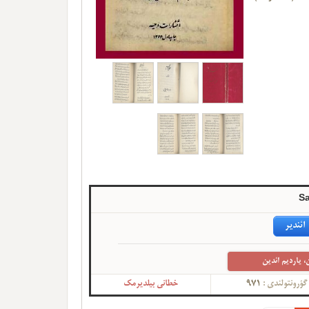
S
ائندیر
، یاردیم ائدین
گؤرونتولندی :
971
خطانی بیلدیرمک