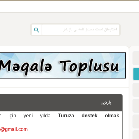
یاردیم
emiz için yeni yılda
Turuza destek olmak
.
i@gmail.com