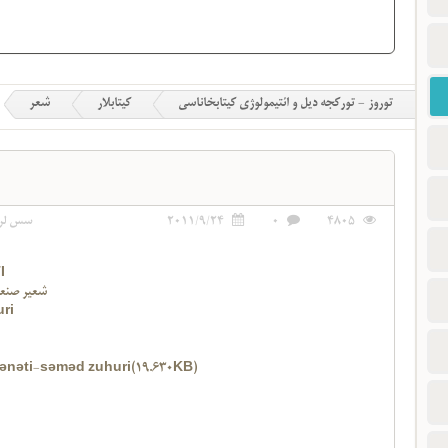
توروز - تورکجه دیل و ائتیمولوژی کیتابخاناسی
کیتابلار
شعر
4805
0
2011/9/24
سس لر
I
شعیر صنع
ri
sənəti-səməd zuhuri(19.630KB)