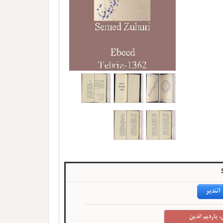
ائندیر
، یاردیم ائدین