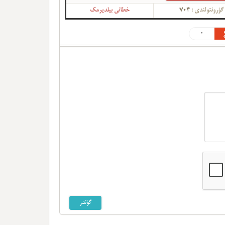
گؤرونتولندی :
704
خطانی بیلدیرمک
0