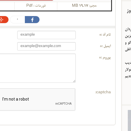
حجم:
19.17 MB
فورمات :
Pdf
وز
0
ردان
تام آد :*
یزین
و و
ایمیل :*
اغلی
یوروم :*
ئدیب
لار
ددیم
captcha: