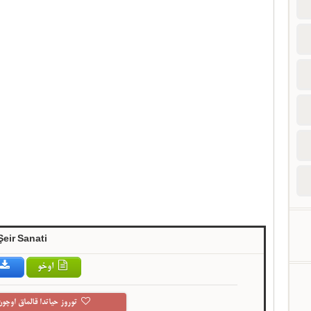
Şeir Sanati
اوخو
توروز حیاتدا قالماق اوچون