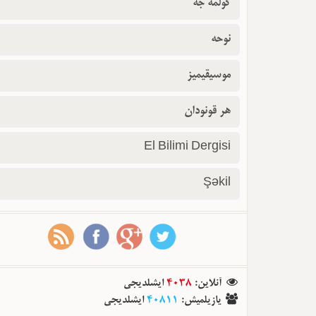
گولمه جه
نوحه
موسیقیمیز
هر قونودان
El Bilimi Dergisi
Şəkil
آنلاین
:
4038
ایشلدیجی
یازیلمیش
:
40811
ایشلدیجی