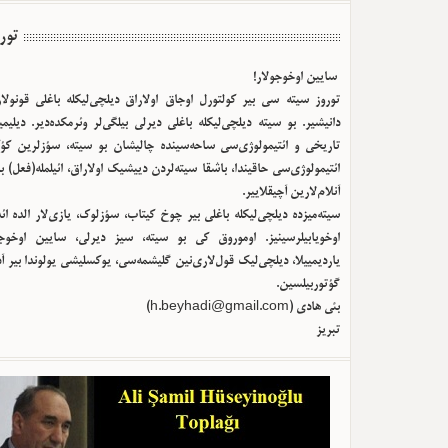
تور
سایین اوخوجولار!
توروز سیته سی بیر کولتورل اوجاق اولا‌راق دیلچی‌لیکله باغلی قونولا
دانیشیر. بو سیته دیلچی‌لیکله باغلی دیرلی بیلگی‌لر وئرمکده‌دیر. دیلیم
تاریخی و ائتیمولوژی‌سی ساحه‌سینده چالیشان بو سیته، سؤزلرین کؤک
ائتیمولوژی‌سی حاقیندا، باشقا سیته‌لردن دییشیک اولا‌راق، ائیلمله(فعل) ب
آنلام‌لارین آچیقلاییر.
سیته‌میزده دیلچی‌لیکله باغلی بیر چوخ کیتاب، سؤزلوک، یازی‌لار الده ا
اوخویابیلرسینیز. اوموروق کی بو سیته، سیز دیرلی، سایین اوخوجو
یاردیمییلا، دیلچی‌لیک قول‌لاری‌نین گلیشمه‌سی، یوکسلیشی یولوندا بیر آ
گؤتوربیلسین.
بئی هادی (
h.beyhadi@gmail.com
)
تبریز