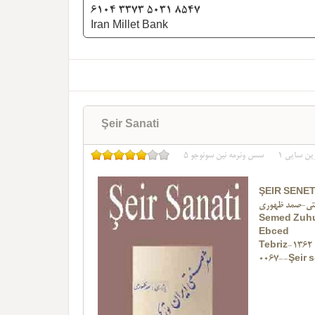
6104 3373 5031 8547
Iran Millet Bank
Şeir Sanati
ین سایی
1
سس وئرمه نین سونوجو
5
ŞEIR SENET
تی-صمد ظهوری
Semed Zuhu
Ebced
Tebriz-1362
0067--Şeir 