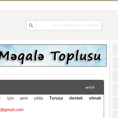
یاردیم
emiz için yeni yılda
Turuza destek olmak
.
i@gmail.com