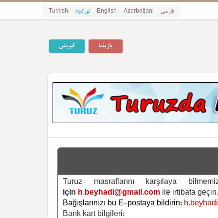
فارسی
Azerbaijani
English
تورکجه
Turkish
یازیلما
گیریش
Turuz masraflarını karşılaya bilm
için
h.beyhadi@gmail.com
ile irtibata geçin
Bağışlarınızı bu E-postaya bildirin:
h.beyhad
Bank kart bilgileri: