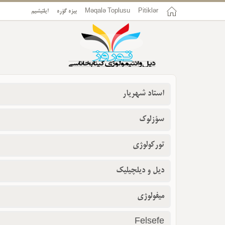
Pitiklər
Məqalə Toplusu
بیزه گؤره
ایلتیشیم
استاد شهریار
سؤزلوک
تورکولوژی
دیل و دیلچیلیک
میفولوژی
Felsefe