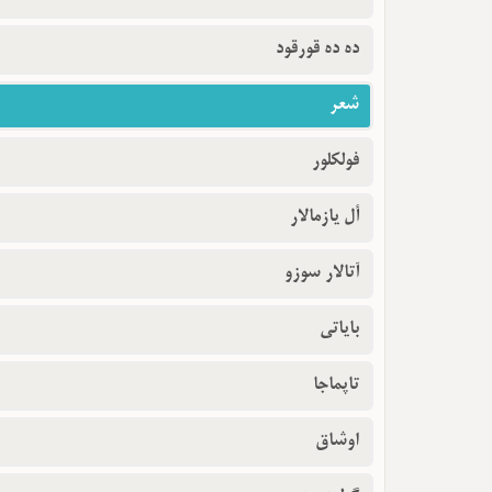
ده ده قورقود
شعر
فولکلور
أل یازمالار
آتالار سوزو
بایاتی
تاپماجا
اوشاق