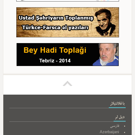
باغلانتیلار
دیل لر
فارسی
Azerbaijani