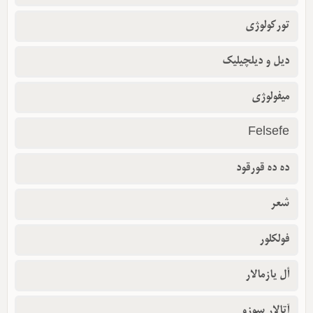
تورکولوژی
دیل و دیلچیلیک
میفولوژی
Felsefe
ده ده قورقود
شعر
فولکلور
أل یازمالار
آتالار سوزو