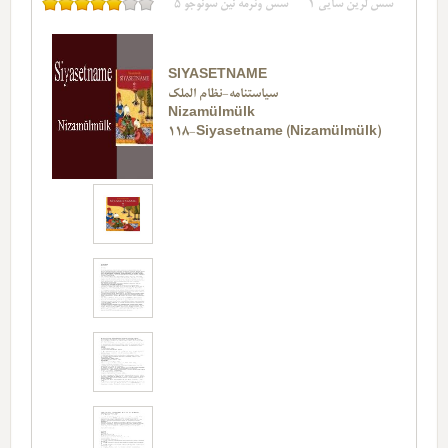
سس لرین سایی
1
سس وئرمه نین سونوجو
5
SIYASETNAME
سیاستنامه-نظام الملک
Nizamülmülk
118-Siyasetname (Nizamülmülk)