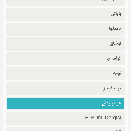
بایاتی
تاپماجا
اوشاق
گولمه جه
نوحه
موسیقیمیز
هر قونودان
El Bilimi Dergisi