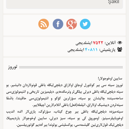
Şəkil
آنلاین
:
7522
ایشلدیجی
یازیلمیش
:
40811
ایشلدیجی
توروز
سایین اوخوجولار!
توروز سیته سی بیر کولتورل اوجاق اولا‌راق دیلچی‌لیکله باغلی قونولاردان دانیشیر. بو
سیته دیلچی‌لیکله باغلی دیرلی بیلگی‌لر وئرمکده‌دیر. دیلیمیزین تاریخی و ائتیمولوژی‌سی
ساحه‌سینده چالیشان بو سیته، سؤزلرین کؤکو و ائتیمولوژی‌سی حاقیندا، باشقا
سیته‌لردن دییشیک اولا‌راق، ائیلمله(فعل) باغلی آنلام‌لارین آچیقلاییر.
سیته‌میزده دیلچی‌لیکله باغلی بیر چوخ کیتاب، سؤزلوک، یازی‌لار الده ائدیب
اوخویابیلرسینیز. اوموروق کی بو سیته، سیز دیرلی، سایین اوخوجولار یاردیمییلا،
دیلچی‌لیک قول‌لاری‌نین گلیشمه‌سی، یوکسلیشی یولوندا بیر آددیم گؤتوربیلسین.