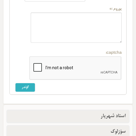
یوروم :*
captcha:
استاد شهریار
سؤزلوک