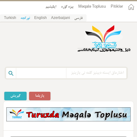
Pitiklər
Məqalə Toplusu
بیزه گؤره
ایلتیشیم
فارسی
Azerbaijani
English
تورکجه
Turkish
یازیلما
گیریش