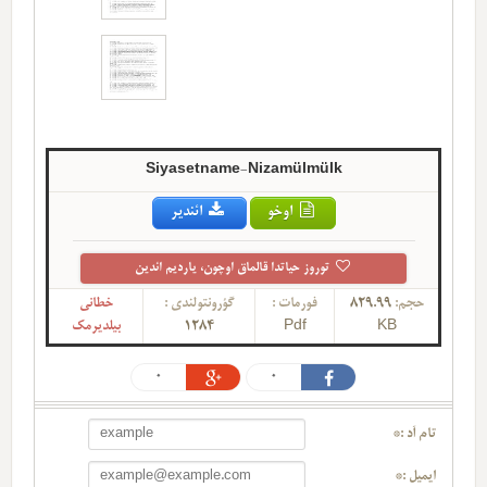
Siyasetname-Nizamülmülk
اوخو
ائندیر
توروز حیاتدا قالماق اوچون، یاردیم ائدین
حجم:
829.99
فورمات :
گؤرونتولندی :
خطانی
KB
Pdf
1284
بیلدیرمک
0
0
تام آد :*
ایمیل :*