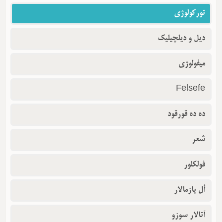
تورکولوژی
دیل و دیلچیلیک
میفولوژی
Felsefe
ده ده قورقود
شعر
فولکلور
أل یازمالار
آتالار سوزو