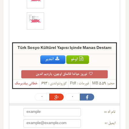
Türk Sosyo Kültürel Yapısı Içinde Manas Destanı
اوخو
ائندیر
توروز حیاتدا قالماق اوچون، یاردیم ائدین
حجم:
5.59 MB
فورمات :
Pdf
گؤرونتولندی :
693
خطانی بیلدیرمک
0
0
تام آد :*
ایمیل :*