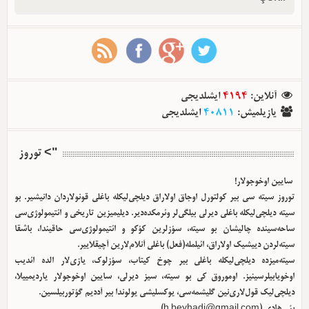
آنلاین
:
4194
ایشلدیجی
یازیلمیش
:
40811
ایشلدیجی
"> توروز
سایین اوخوجولار!
توروز سیته سی بیر کولتورل اوجاق اولا‌راق دیلچی‌لیکله باغلی قونولاردان دانیشیر. بو
سیته دیلچی‌لیکله باغلی دیرلی بیلگی‌لر وئرمکده‌دیر. دیلیمیزین تاریخی و ائتیمولوژی‌سی
ساحه‌سینده چالیشان بو سیته، سؤزلرین کؤکو و ائتیمولوژی‌سی حاقیندا، باشقا
سیته‌لردن دییشیک اولا‌راق، ائیلمله(فعل) باغلی آنلام‌لارین آچیقلاییر.
سیته‌میزده دیلچی‌لیکله باغلی بیر چوخ کیتاب، سؤزلوک، یازی‌لار الده ائدیب
اوخویابیلرسینیز. اوموروق کی بو سیته، سیز دیرلی، سایین اوخوجولار یاردیمییلا،
دیلچی‌لیک قول‌لاری‌نین گلیشمه‌سی، یوکسلیشی یولوندا بیر آددیم گؤتوربیلسین.
بئی هادی (
h.beyhadi@gmail.com
)