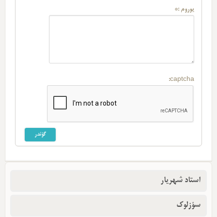
یوروم :*
captcha:
استاد شهریار
سؤزلوک