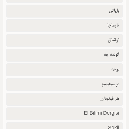
بایاتی
تاپماجا
اوشاق
گولمه جه
نوحه
موسیقیمیز
هر قونودان
El Bilimi Dergisi
Şəkil