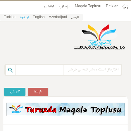
Pitiklər
Məqalə Toplusu
بیزه گؤره
ایلتیشیم
فارسی
Azerbaijani
English
تورکجه
Turkish
یازیلما
گیریش