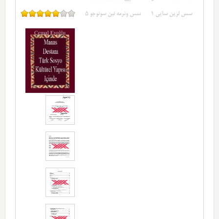
سس لرین سایی
1
سس وئرمه نین سونوجو
5