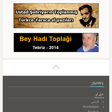
باغلانتیلار
دیل لر
فارسی
Azerbaijani