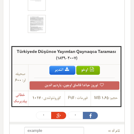
Türkiyede Düşünce Yayımları Qaynaqca Taraması
(1839-2007)
اوخو
ائندیر
صحیفه
لر:
600
توروز حیاتدا قالماق اوچون، یاردیم ائدین
خطانی
حجم:
1.65 MB
فورمات :
Pdf
گؤرونتولندی :
1017
بیلدیرمک
0
0
تام آد :*