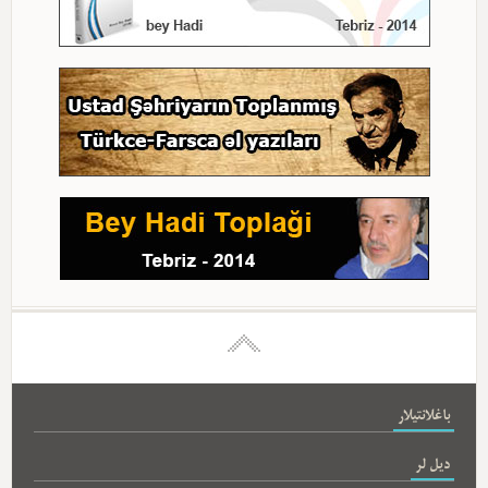
باغلانتیلار
دیل لر