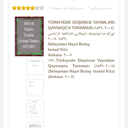
سس لرین سایی
1
سس وئرمه نین سونوجو
5
TÜRKIYEDE DÜŞÜNCE YAYIMLARI
QAYNAQCA TARAMASI (1839-2007)
تورکیه ده دوشونجه یاییملاری قایناقجا تاراماسی
-1839-2007
Süleyman Hayri Bolay
Ismail Köz
Ankara-2007
126-Türkiyede Düşünce Yayımları
Qaynaqca Taraması (1839-2007)
(Süleyman Hayri Bolay-Ismail Köz)
(Ankara-2007)