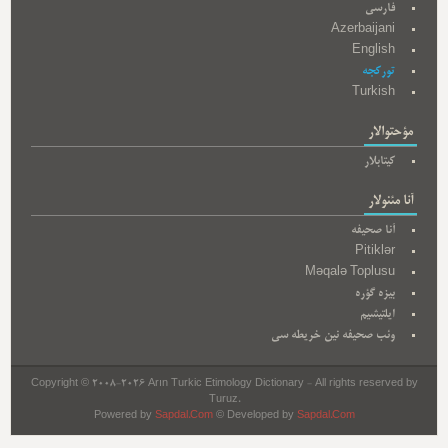
فارسی
Azerbaijani
English
تورکجه
Turkish
مؤحتوالار
کیتابلار
آنا مئنولار
آنا صحیفه
Pitiklər
Məqalə Toplusu
بیزه گؤره
ایلتیشیم
وئب صحیفه نین خریطه سی
Copyright © 2008-2026 Arın Turkic Etimology Dictionary - All rights reserved by
Turuz.
Powered by
Sapdal.Com
© Developed by
Sapdal.Com