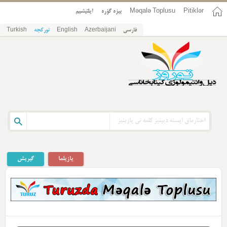
Pitiklər
Məqalə Toplusu
بیزه گؤره
ایلتیشیم
فارسی
Azerbaijani
English
تورکجه
Turkish
یازیلما
گیریش