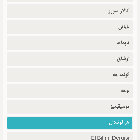
آتالار سوزو
بایاتی
تاپماجا
اوشاق
گولمه جه
نوحه
موسیقیمیز
هر قونودان
El Bilimi Dergisi