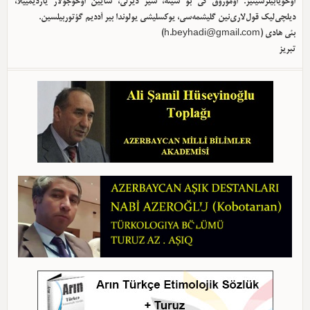
اوخویابیلرسینیز. اوموروق کی بو سیته، سیز دیرلی، سایین اوخوجولار یاردیمییلا،
دیلچی‌لیک قول‌لاری‌نین گلیشمه‌سی، یوکسلیشی یولوندا بیر آددیم گؤتوربیلسین.
بئی هادی (
h.beyhadi@gmail.com
)
تبریز