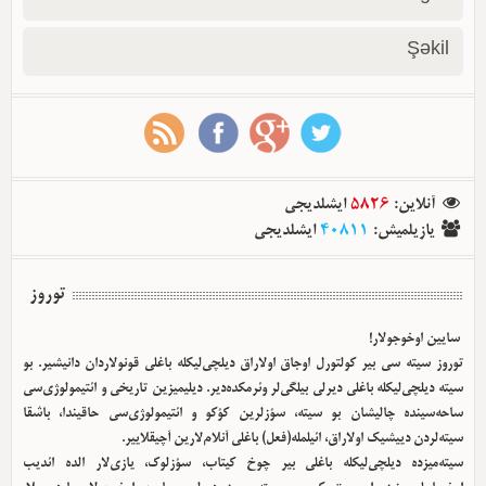
Şəkil
آنلاین
:
5826
ایشلدیجی
یازیلمیش
:
40811
ایشلدیجی
توروز
سایین اوخوجولار!
توروز سیته سی بیر کولتورل اوجاق اولا‌راق دیلچی‌لیکله باغلی قونولاردان دانیشیر. بو
سیته دیلچی‌لیکله باغلی دیرلی بیلگی‌لر وئرمکده‌دیر. دیلیمیزین تاریخی و ائتیمولوژی‌سی
ساحه‌سینده چالیشان بو سیته، سؤزلرین کؤکو و ائتیمولوژی‌سی حاقیندا، باشقا
سیته‌لردن دییشیک اولا‌راق، ائیلمله(فعل) باغلی آنلام‌لارین آچیقلاییر.
سیته‌میزده دیلچی‌لیکله باغلی بیر چوخ کیتاب، سؤزلوک، یازی‌لار الده ائدیب