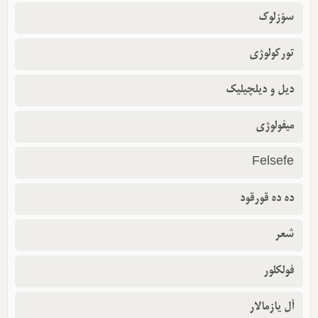
سؤزلوک
تورکولوژی
دیل و دیلچیلیک
میفولوژی
Felsefe
ده ده قورقود
شعر
فولکلور
أل یازمالار