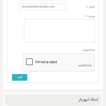
ایمیل :*
یوروم :*
captcha:
استاد شهریار