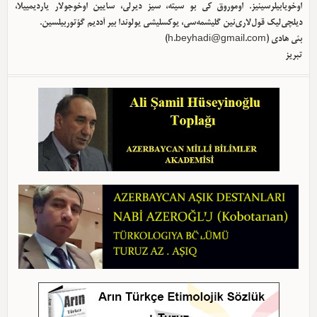
اوخویابیلرسینیز. اوموروق کی بو سیته، سیز دیرلی، سایین اوخوجولار یاردیمییلا،
دیلچی‌لیک قول‌لاری‌نین گلیشمه‌سی، یوکسلیشی یولوندا بیر آددیم گؤتوربیلسین.
بئی هادی (
h.beyhadi@gmail.com
)
تبریز