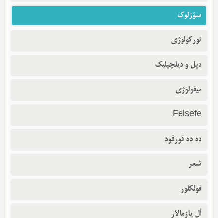
سؤزلوک
تورکولوژی
دیل و دیلچیلیک
میفولوژی
Felsefe
ده ده قورقود
شعر
فولکلور
أل یازمالار