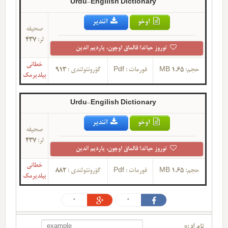
Urdu-Engilish Dictionary
اوخو
ائندیر
صحیفه
لر:
437
توروز حیاتدا قالماق اوچون، یاردیم ائدین
خطانی
حجم:
1.65 MB
فورمات :
Pdf
گؤرونتولندی :
913
بیلدیرمک
Urdu-Engilish Dictionary
اوخو
ائندیر
صحیفه
لر:
437
توروز حیاتدا قالماق اوچون، یاردیم ائدین
خطانی
حجم:
1.65 MB
فورمات :
Pdf
گؤرونتولندی :
882
بیلدیرمک
0
0
تام آد :*