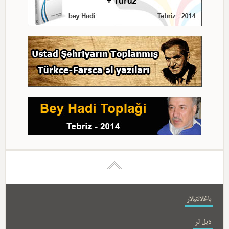
باغلانتیلار
دیل لر