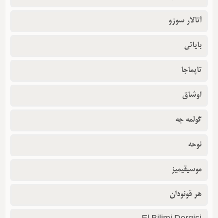
آتالار سوزو
بایاتی
تاپماجا
اوشاق
گولمه جه
نوحه
موسیقیمیز
هر قونودان