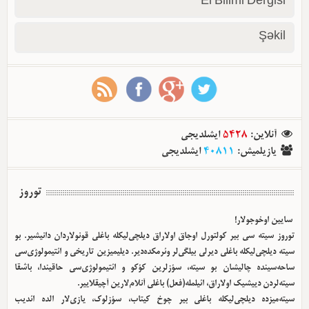
El Bilimi Dergisi
Şəkil
آنلاین
:
5428
ایشلدیجی
یازیلمیش
:
40811
ایشلدیجی
توروز
سایین اوخوجولار!
توروز سیته سی بیر کولتورل اوجاق اولا‌راق دیلچی‌لیکله باغلی قونولاردان دانیشیر. بو
سیته دیلچی‌لیکله باغلی دیرلی بیلگی‌لر وئرمکده‌دیر. دیلیمیزین تاریخی و ائتیمولوژی‌سی
ساحه‌سینده چالیشان بو سیته، سؤزلرین کؤکو و ائتیمولوژی‌سی حاقیندا، باشقا
سیته‌لردن دییشیک اولا‌راق، ائیلمله(فعل) باغلی آنلام‌لارین آچیقلاییر.
سیته‌میزده دیلچی‌لیکله باغلی بیر چوخ کیتاب، سؤزلوک، یازی‌لار الده ائدیب