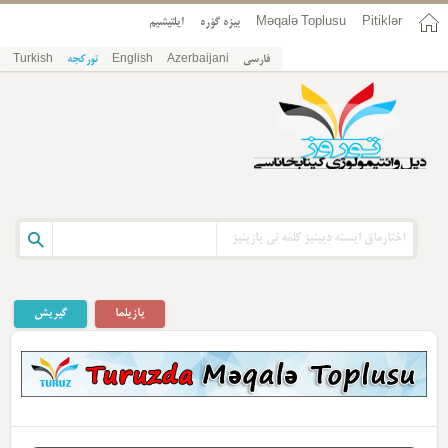
Pitiklər
Məqalə Toplusu
بیزه گؤره
ایلتیشیم
فارسی
Azerbaijani
English
تورکجه
Turkish
یازیلما
گیریش