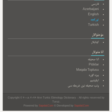
فارسی
Azerbaijani
English
تورکجه
Turkish
مؤحتوالار
کیتابلار
آنا مئنولار
آنا صحیفه
Pitiklər
Məqalə Toplusu
بیزه گؤره
ایلتیشیم
وئب صحیفه نین خریطه سی
Copyright © 2008-2026 Arın Turkic Etimology Dictionary - All rights reserved by
Turuz.
Powered by
Sapdal.Com
© Developed by
Sapdal.Com