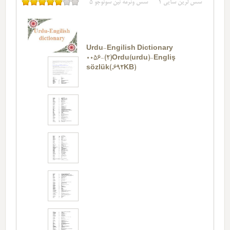
سس لرین سایی
1
سس وئرمه نین سونوجو
5
Urdu-Engilish Dictionary
0056-(2)Ordu(urdu)-Engliş
sözlük(.692KB)