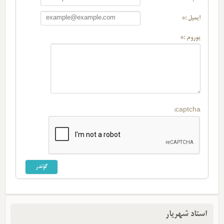
ایمیل :*
یوروم :*
captcha:
استاد شهریار