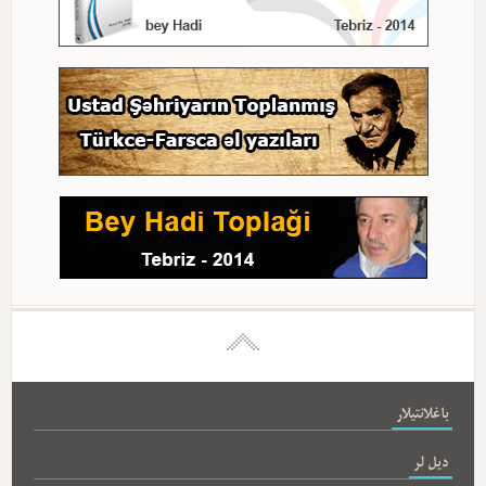
باغلانتیلار
دیل لر