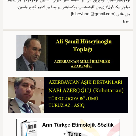
اوخویابیلرسینیز. اوموروق کی بو سیته، سیز دیرلی، سایین اوخوجولار یاردیمییلا،
دیلچی‌لیک قول‌لاری‌نین گلیشمه‌سی، یوکسلیشی یولوندا بیر آددیم گؤتوربیلسین.
بئی هادی (
h.beyhadi@gmail.com
)
تبریز