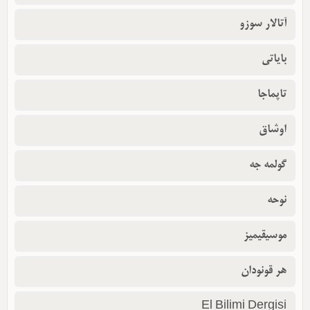
آتالار سوزو
بایاتی
تاپماجا
اوشاق
گولمه جه
نوحه
موسیقیمیز
هر قونودان
El Bilimi Dergisi