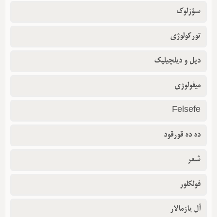
سؤزلوک
تورکولوژی
دیل و دیلچیلیک
میفولوژی
Felsefe
ده ده قورقود
شعر
فولکلور
أل یازمالار