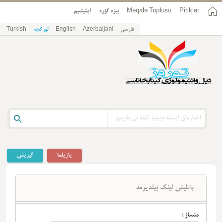
Pitiklər
Məqalə Toplusu
بیزه گؤره
ایلتیشیم
فارسی
Azerbaijani
English
تورکجه
Turkish
یازیلما
گیریش
بانلیش لینک بیلدیرمه
مئساژ :