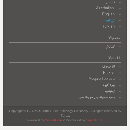
فارسی
Azerbaijani
English
تورکجه
Turkish
مؤحتوالار
کیتابلار
آنا مئنولار
آنا صحیفه
Pitiklər
Məqalə Toplusu
بیزه گؤره
ایلتیشیم
وئب صحیفه نین خریطه سی
Copyright © 2008-2026 Arın Turkic Etimology Dictionary - All rights reserved by
Turuz.
Powered by
Sapdal.Com
© Developed by
Sapdal.Com