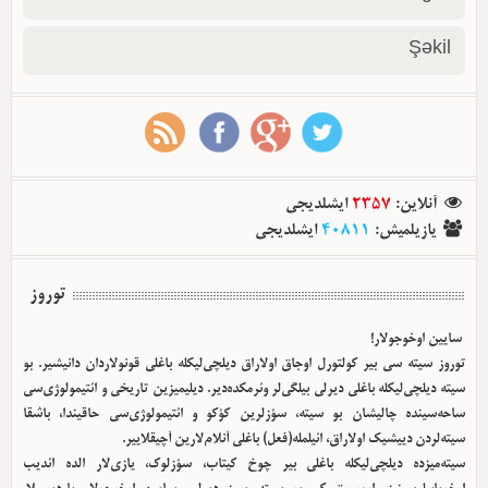
Şəkil
آنلاین
:
2357
ایشلدیجی
یازیلمیش
:
40811
ایشلدیجی
توروز
سایین اوخوجولار!
توروز سیته سی بیر کولتورل اوجاق اولا‌راق دیلچی‌لیکله باغلی قونولاردان دانیشیر. بو
سیته دیلچی‌لیکله باغلی دیرلی بیلگی‌لر وئرمکده‌دیر. دیلیمیزین تاریخی و ائتیمولوژی‌سی
ساحه‌سینده چالیشان بو سیته، سؤزلرین کؤکو و ائتیمولوژی‌سی حاقیندا، باشقا
سیته‌لردن دییشیک اولا‌راق، ائیلمله(فعل) باغلی آنلام‌لارین آچیقلاییر.
سیته‌میزده دیلچی‌لیکله باغلی بیر چوخ کیتاب، سؤزلوک، یازی‌لار الده ائدیب