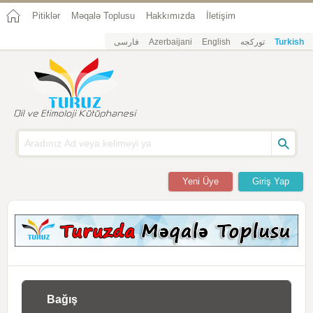
Pitiklər
Məqalə Toplusu
Hakkımızda
İletişim
فارسی
Azerbaijani
English
تورکجه
Turkish
Yeni Üye
Giriş Yap
Bağış