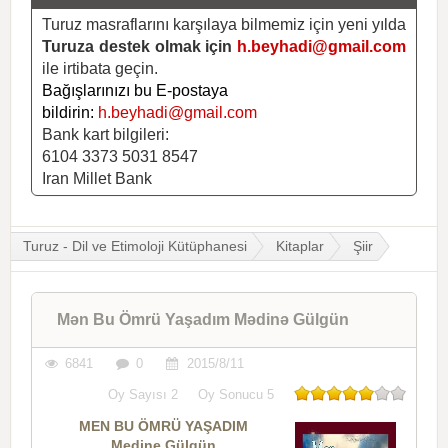
Turuz masraflarını karşılaya bilmemiz için yeni yılda
Turuza destek olmak için
h.beyhadi@gmail.com
ile irtibata geçin.
Bağışlarınızı bu E-postaya
bildirin:
h.beyhadi@gmail.com
Bank kart bilgileri:
6104 3373 5031 8547
Iran Millet Bank
Turuz - Dil ve Etimoloji Kütüphanesi
Kitaplar
Şiir
Mən Bu Ömrü Yaşadım Mədinə Gülgün
6841
0
2015/8/11
Oy Sayısı
2
Oy Sonucu
5
MEN BU ÖMRÜ YAŞADIM
Medine Gülgün