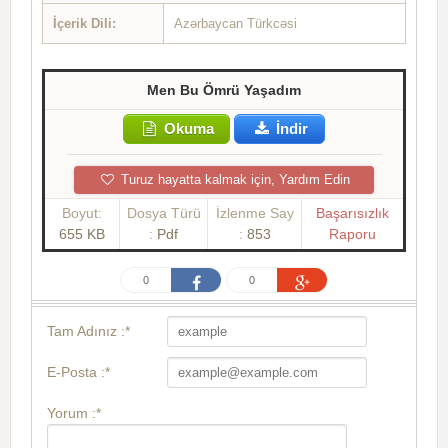
İçerik Dili:
Azərbaycan Türkcəsi
Men Bu Ömrü Yaşadım
Okuma
İndir
Turuz hayatta kalmak için, Yardım Edin
Boyut:
Dosya Türü
İzlenme Say
Başarısızlık
655 KB
:
Pdf
:
853
Raporu
0
0
Tam Adınız :*
E-Posta :*
Yorum :*