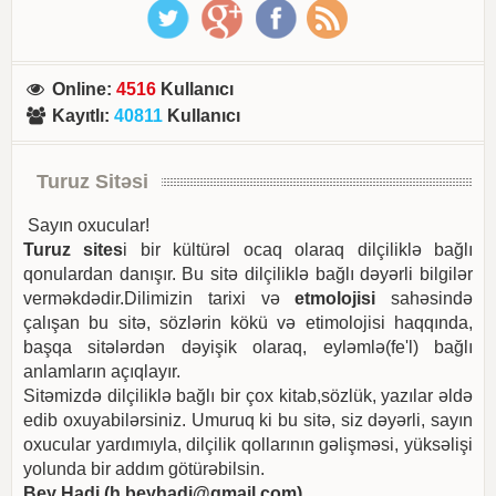
Online
:
4516
Kullanıcı
Kayıtlı
:
40811
Kullanıcı
Turuz Sitəsi
Sayın oxucular!
Turuz sites
i bir kültürəl ocaq olaraq dilçiliklə bağlı
qonulardan danışır. Bu sitə dilçiliklə bağlı dəyərli bilgilər
verməkdədir.Dilimizin tarixi və
etmolojisi
sahəsində
çalışan bu sitə, sözlərin kökü və etimolojisi haqqında,
başqa sitələrdən dəyişik olaraq, eyləmlə(fe'l) bağlı
anlamların açıqlayır.
Sitəmizdə dilçiliklə bağlı bir çox kitab,sözlük, yazılar əldə
edib oxuyabilərsiniz. Umuruq ki bu sitə, siz dəyərli, sayın
oxucular yardımıyla, dilçilik qollarının gəlişməsi, yüksəlişi
yolunda bir addım götürəbilsin.
Bey Hadi (
h.beyhadi@gmail.com
)