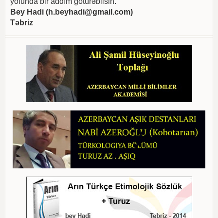
yolunda bir addım götürəbilsin.
Bey Hadi (
h.beyhadi@gmail.com
)
Təbriz