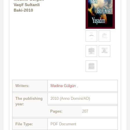
Vaqif Sultanli
Baki-2010
Writers:
Mədinə Gülgün
,
The publishing
2010 (Anno Domini/AD)
year:
Pages:
207
File Type:
PDF Document