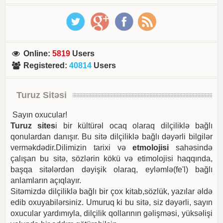
Online
:
5819
Users
Registered
:
40814
Users
Turuz Sitəsi
Sayın oxucular!
Turuz sites
i bir kültürəl ocaq olaraq dilçiliklə bağlı
qonulardan danışır. Bu sitə dilçiliklə bağlı dəyərli bilgilər
verməkdədir.Dilimizin tarixi və
etmolojisi
sahəsində
çalışan bu sitə, sözlərin kökü və etimolojisi haqqında,
başqa sitələrdən dəyişik olaraq, eyləmlə(fe'l) bağlı
anlamların açıqlayır.
Sitəmizdə dilçiliklə bağlı bir çox kitab,sözlük, yazılar əldə
edib oxuyabilərsiniz. Umuruq ki bu sitə, siz dəyərli, sayın
oxucular yardımıyla, dilçilik qollarının gəlişməsi, yüksəlişi