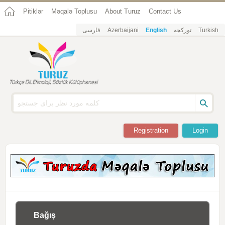
Pitiklər
Məqalə Toplusu
About Turuz
Contact Us
فارسی
Azerbaijani
English
تورکجه
Turkish
Registration
Login
Bağış