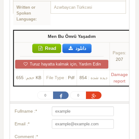
Written or
Azərbaycan Türkcəsi
Spoken
Language:
Men Bu Ömrü Yaşadım
Read
دانلود
Pages:
207
Turuz hayatta kalmak için, Yardım Edin
Damage
حجم:
655 KB
File Type :
Pdf
854
دیده شده :
report
0
0
Fullname :*
Email :*
Comment :*