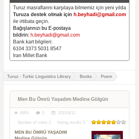
Turuz masraflarını karşılaya bilmemiz için yeni yılda
Turuza destek olmak için
h.beyhadi@gmail.com
ile irtibata geçin.
Bağışlarınızı bu E-postaya
bildirin:
h.beyhadi@gmail.com
Bank kart bilgileri:
6104 3373 5031 8547
Iran Millet Bank
Turuz - Turkic Linguistics Library
Books
Poem
Mən Bu Ömrü Yaşadım Mədinə Gülgün
6855
0
2015/8/11
Number of votes
2
Voting results
5
MEN BU ÖMRÜ YAŞADIM
Medine Gülgün