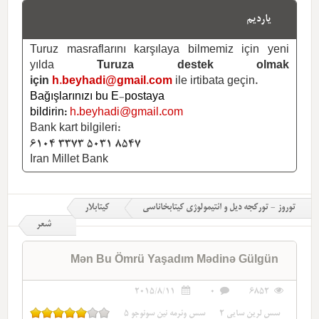
یاردیم
Turuz masraflarını karşılaya bilmemiz için yeni
yılda
Turuza destek olmak
için
h.beyhadi@gmail.com
ile irtibata geçin.
Bağışlarınızı bu E-postaya
bildirin:
h.beyhadi@gmail.com
Bank kart bilgileri:
6104 3373 5031 8547
Iran Millet Bank
توروز - تورکجه دیل و ائتیمولوژی کیتابخاناسی
کیتابلار
شعر
Mən Bu Ömrü Yaşadım Mədinə Gülgün
2015/8/11
0
6852
سس لرین سایی
2
سس وئرمه نین سونوجو
5