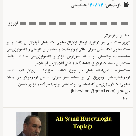
یازیلمیش
:
40814
ایشلدیجی
توروز
سایین اوخوجولار!
توروز سیته سی بیر کولتورل اوجاق اولا‌راق دیلچی‌لیکله باغلی قونولاردان دانیشیر. بو
سیته دیلچی‌لیکله باغلی دیرلی بیلگی‌لر وئرمکده‌دیر. دیلیمیزین تاریخی و ائتیمولوژی‌سی
ساحه‌سینده چالیشان بو سیته، سؤزلرین کؤکو و ائتیمولوژی‌سی حاقیندا، باشقا
سیته‌لردن دییشیک اولا‌راق، ائیلمله(فعل) باغلی آنلام‌لارین آچیقلاییر.
سیته‌میزده دیلچی‌لیکله باغلی بیر چوخ کیتاب، سؤزلوک، یازی‌لار الده ائدیب
اوخویابیلرسینیز. اوموروق کی بو سیته، سیز دیرلی، سایین اوخوجولار یاردیمییلا،
دیلچی‌لیک قول‌لاری‌نین گلیشمه‌سی، یوکسلیشی یولوندا بیر آددیم گؤتوربیلسین.
بئی هادی (
h.beyhadi@gmail.com
)
تبریز