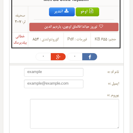
Men Bu Ömrü Yaşadım
اوخو
ائندیر
صحیفه
لر:
207
توروز حیاتدا قالماق اوچون، یاردیم ائدین
خطانی
حجم:
655 KB
فورمات :
Pdf
گؤرونتولندی :
854
بیلدیرمک
0
0
تام آد :*
ایمیل :*
یوروم :*