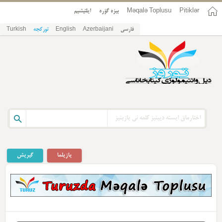
Pitiklər
Məqalə Toplusu
بیزه گؤره
ایلتیشیم
فارسی
Azerbaijani
English
تورکجه
Turkish
یازیلما
گیریش