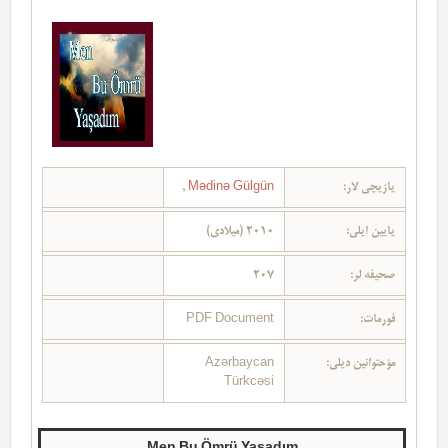
یازیچی لار:
Mədinə Gülgün
,
یایین ایلی:
2010 (میلادی)
صحیفه لر:
207
فورمات:
PDF Document
مؤحتوانین دیلی:
Azərbaycan
Türkcəsi