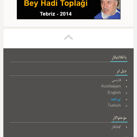
باغلانتیلار
دیل لر
فارسی
Azerbaijani
English
تورکجه
Turkish
مؤحتوالار
کیتابلار