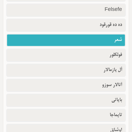
Felsefe
ده ده قورقود
شعر
فولکلور
أل یازمالار
آتالار سوزو
بایاتی
تاپماجا
اوشاق