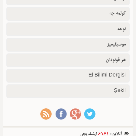
گولمه جه
نوحه
موسیقیمیز
هر قونودان
El Bilimi Dergisi
Şəkil
آنلاین
:
6161
ایشلدیجی