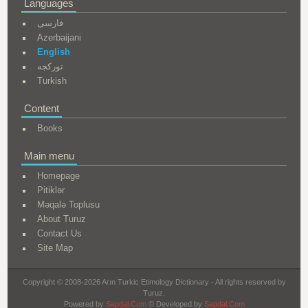
Languages
فارسی
Azerbaijani
English
تورکجه
Turkish
Content
Books
Main menu
Homepage
Pitiklər
Məqalə Toplusu
About Turuz
Contact Us
Site Map
Copyright © 2008-2026 Arın Turkic Etimology Dictionary - All rights reserved by
Turuz.
Powered by
Sapdal.Com
© Developed by
Sapdal.Com