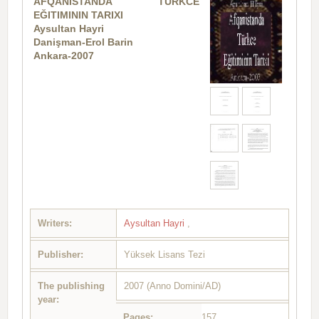
AFQANISTANDA TÜRKCE
EĞITIMININ TARIXI
Aysultan Hayri
Danişman-Erol Barin
Ankara-2007
Writers:
Aysultan Hayri
,
Publisher:
Yüksek Lisans Tezi
The publishing
2007 (Anno Domini/AD)
year:
Pages:
157