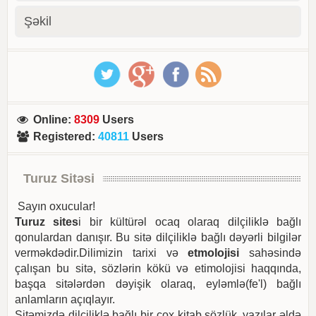
Şəkil
Online
:
8309
Users
Registered
:
40811
Users
Turuz Sitəsi
Sayın oxucular!
Turuz sites
i bir kültürəl ocaq olaraq dilçiliklə bağlı
qonulardan danışır. Bu sitə dilçiliklə bağlı dəyərli bilgilər
verməkdədir.Dilimizin tarixi və
etmolojisi
sahəsində
çalışan bu sitə, sözlərin kökü və etimolojisi haqqında,
başqa sitələrdən dəyişik olaraq, eyləmlə(fe'l) bağlı
anlamların açıqlayır.
Sitəmizdə dilçiliklə bağlı bir çox kitab,sözlük, yazılar əldə