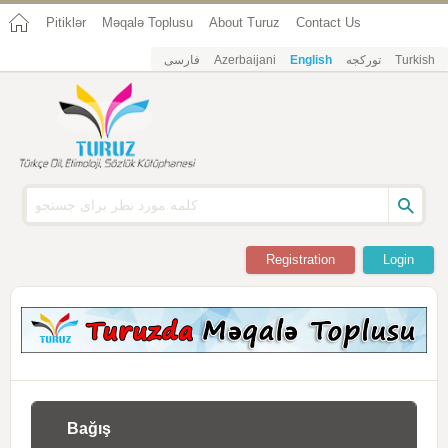
Pitiklər
Məqalə Toplusu
About Turuz
Contact Us
فارسی
Azerbaijani
English
تورکجه
Turkish
Registration
Login
Bağış