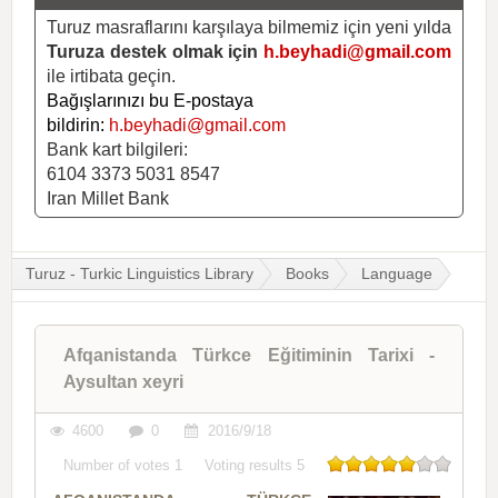
Turuz masraflarını karşılaya bilmemiz için yeni yılda
Turuza destek olmak için
h.beyhadi@gmail.com
ile irtibata geçin.
Bağışlarınızı bu E-postaya
bildirin:
h.beyhadi@gmail.com
Bank kart bilgileri:
6104 3373 5031 8547
Iran Millet Bank
Turuz - Turkic Linguistics Library
Books
Language
Afqanistanda Türkce Eğitiminin Tarixi -
Aysultan xeyri
4600
0
2016/9/18
Number of votes
1
Voting results
5