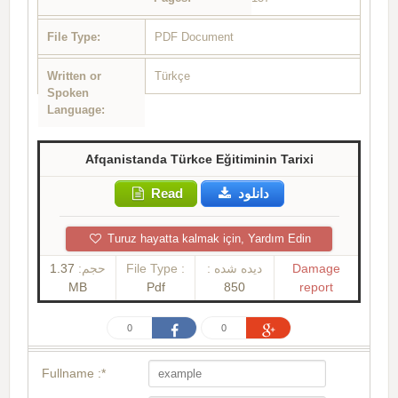
File Type:
PDF Document
Written or
Türkçe
Spoken
Language:
Afqanistanda Türkce Eğitiminin Tarixi
Read
دانلود
Turuz hayatta kalmak için, Yardım Edin
1.37
حجم:
File Type :
دیده شده :
Damage
MB
Pdf
850
report
0
0
Fullname :*