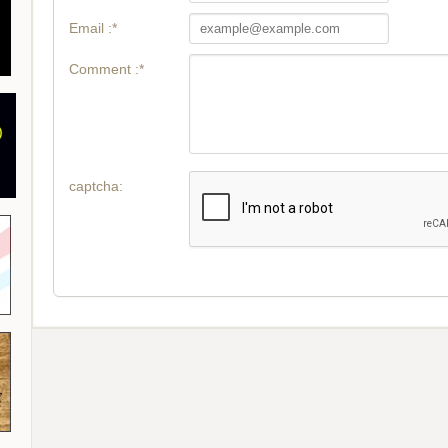
Email :*
Comment :*
captcha: