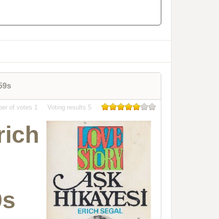
59s
er of votes
1
Voting results
5
rich
9s