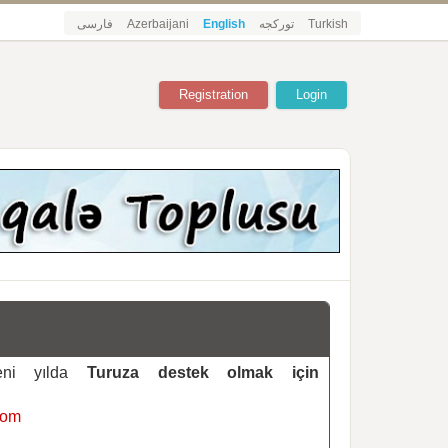
فارسی
Azerbaijani
English
تورکجه
Turkish
Registration
Login
yeni yılda
Turuza destek olmak için
com