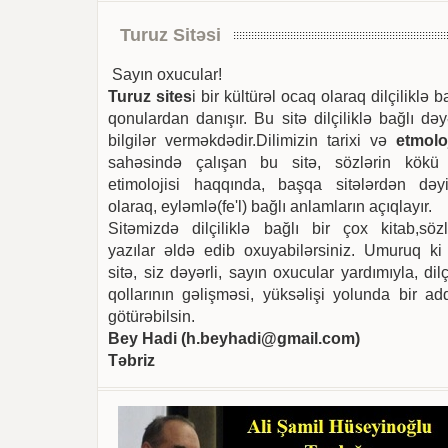
Turuz Sitəsi
Sayın oxucular!
Turuz sites
i bir kültürəl ocaq olaraq dilçiliklə b
qonulardan danışır. Bu sitə dilçiliklə bağlı dəy
bilgilər verməkdədir.Dilimizin tarixi və
etmoloj
sahəsində çalışan bu sitə, sözlərin kökü
etimolojisi haqqında, başqa sitələrdən dəyi
olaraq, eyləmlə(fe'l) bağlı anlamların açıqlayır.
Sitəmizdə dilçiliklə bağlı bir çox kitab,sözl
yazılar əldə edib oxuyabilərsiniz. Umuruq ki
sitə, siz dəyərli, sayın oxucular yardımıyla, dilç
qollarının gəlişməsi, yüksəlişi yolunda bir ad
götürəbilsin.
Bey Hadi (
h.beyhadi@gmail.com
)
Təbriz