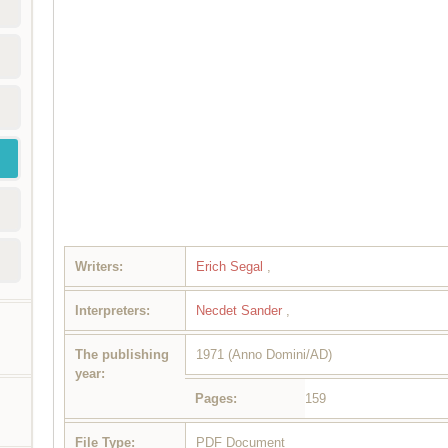
Writers:
Erich Segal
,
Interpreters:
Necdet Sander
,
The publishing
1971 (Anno Domini/AD)
year:
Pages:
159
File Type:
PDF Document