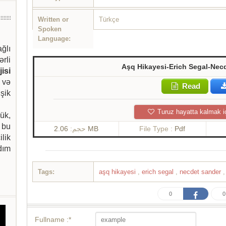
Written or
Türkçe
Spoken
Language:
ağlı
ərli
Aşq Hikayesi-Erich Segal-Nec
isi
 və
Read
şik
Turuz hayatta kalmak i
ük,
 bu
حجم:
2.06 MB
File Type :
Pdf
ilik
dım
Tags:
aşq hikayesi
,
erich segal
,
necdet sander
,
0
0
Fullname :*