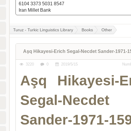
6104 3373 5031 8547
Iran Millet Bank
Turuz - Turkic Linguistics Library
Books
Other
Aşq Hikayesi-Erich Segal-Necdet Sander-1971-1
3220
0
2019/5/15
Numb
Aşq Hikayesi-E
Segal-Necdet
Sander-1971-15