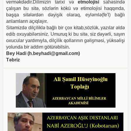
verməkdədir.Dilimizin tarixi və
etmolojisi
sahəsində
çalışan bu sitə, sözlərin kökü və etimolojisi haqqında,
başqa sitələrdən dəyişik olaraq, eyləmlə(fe'l) bağlı
anlamların açıqlayır.
Sitəmizdə dilçiliklə bağlı bir çox kitab,sözlük, yazılar əldə
edib oxuyabilərsiniz. Umuruq ki bu sitə, siz dəyərli, sayın
oxucular yardımıyla, dilçilik qollarının gəlişməsi, yüksəlişi
yolunda bir addım götürəbilsin.
Bey Hadi (
h.beyhadi@gmail.com
)
Təbriz