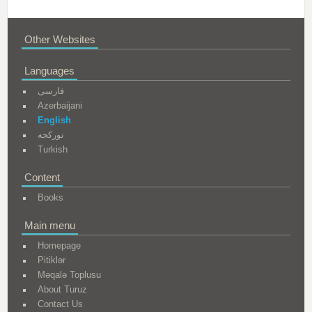
Other Websites
Languages
فارسی
Azerbaijani
English
تورکجه
Turkish
Content
Books
Main menu
Homepage
Pitiklər
Məqalə Toplusu
About Turuz
Contact Us