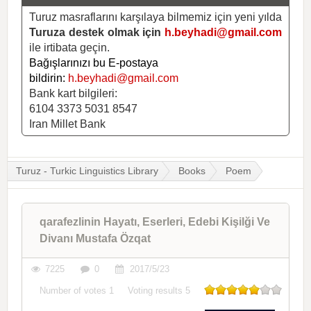
Turuz masraflarını karşılaya bilmemiz için yeni yılda
Turuza destek olmak için
h.beyhadi@gmail.com
ile irtibata geçin.
Bağışlarınızı bu E-postaya
bildirin:
h.beyhadi@gmail.com
Bank kart bilgileri:
6104 3373 5031 8547
Iran Millet Bank
Turuz - Turkic Linguistics Library
Books
Poem
qarafezlinin Hayatı, Eserleri, Edebi Kişilği Ve
Divanı Mustafa Özqat
7225
0
2017/5/23
Number of votes
1
Voting results
5