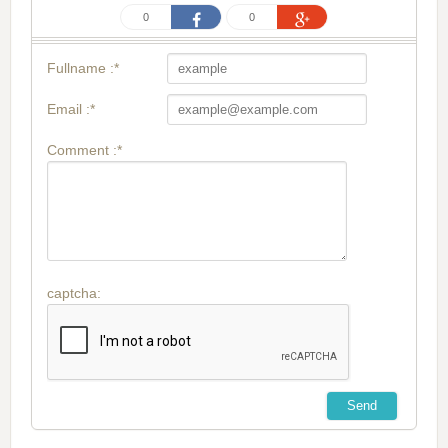
0
0
Fullname :*
Email :*
Comment :*
captcha: