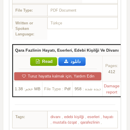
File Type:
PDF Document
Written or
Türkçe
Spoken
Language:
Qara Fazlinin Hayatı, Eserleri, Edebi Kişilği Ve Divanı
Read
دانلود
Pages:
412
Turuz hayatta kalmak için, Yardım Edin
Damage
حجم:
1.38 MB
File Type :
Pdf
958
دیده شده :
report
Tags:
divanı
,
edebi kişilği
,
eserleri
,
hayatı
,
mustafa özqat
,
qarafezlinin
,