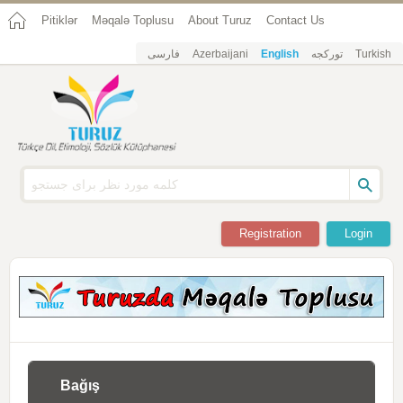
Pitiklər
Məqalə Toplusu
About Turuz
Contact Us
فارسی
Azerbaijani
English
تورکجه
Turkish
Registration
Login
Bağış