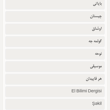
بایاتی
چیستان
اوشاق
گولمه جه
نوحه
موسیقی
هر قاپیدان
El Bilimi Dergisi
Şəkil