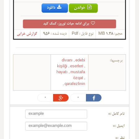
خواندن
دانلود
برای ادامه حیات توروز، کمک کنید
حجم:
1.38 MB
نوع فایل :
Pdf
دیده شده :
956
گزارش خرابی
برچسبها:
edebi
,
divanı
kişilği
,
eserleri
,
hayatı
,
mustafa
özqat
,
,
qarafezlinin
0
0
نام کامل :*
ایمیل :*
نظر :*