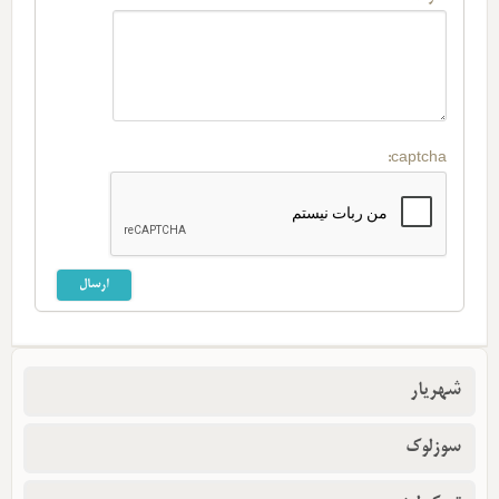
captcha:
شهریار
سوزلوک