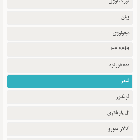
تورک لوژی
زبان
میفولوژی
Felsefe
دده قورقود
شعر
فولکلور
ال یازیلاری
آتالار سوزو