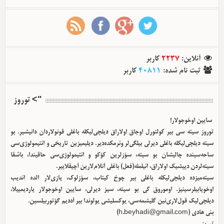
آنلاین
:
2237
کاربر
ثبت نام شده
:
40811
کاربر
"> توروز
سایین اوخوجولار!
توروز سیته سی بیر کولتورل اوجاق اولا‌راق دیلچی‌لیکله باغلی قونولاردان دانیشیر. بو
سیته دیلچی‌لیکله باغلی دیرلی بیلگی‌لر وئرمکده‌دیر. دیلیمیزین تاریخی و ائتیمولوژی‌سی
ساحه‌سینده چالیشان بو سیته، سؤزلرین کؤکو و ائتیمولوژی‌سی حاقیندا، باشقا
سیته‌لردن دییشیک اولا‌راق، ائیلمله(فعل) باغلی آنلام‌لارین آچیقلاییر.
سیته‌میزده دیلچی‌لیکله باغلی بیر چوخ کیتاب، سؤزلوک، یازی‌لار الده ائدیب
اوخویابیلرسینیز. اوموروق کی بو سیته، سیز دیرلی، سایین اوخوجولار یاردیمییلا،
دیلچی‌لیک قول‌لاری‌نین گلیشمه‌سی، یوکسلیشی یولوندا بیر آددیم گؤتوربیلسین.
بئی هادی (
h.beyhadi@gmail.com
)