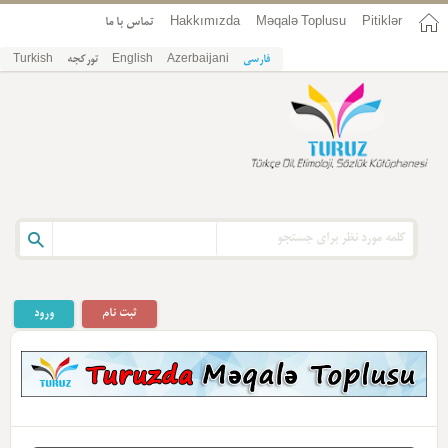
Pitiklər
Məqalə Toplusu
Hakkımızda
تماس با ما
فارسی
Azerbaijani
English
تورکجه
Turkish
ثبت نام
ورود