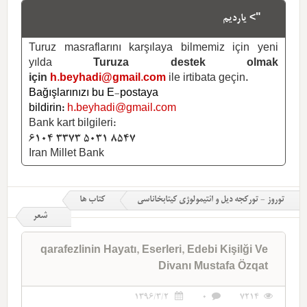
"> یاردیم
Turuz masraflarını karşılaya bilmemiz için yeni
yılda
Turuza destek olmak
için
h.beyhadi@gmail.com
ile irtibata geçin.
Bağışlarınızı bu E-postaya
bildirin:
h.beyhadi@gmail.com
Bank kart bilgileri:
6104 3373 5031 8547
Iran Millet Bank
توروز - تورکجه دیل و ائتیمولوژی کیتابخاناسی
کتاب ها
شعر
qarafezlinin Hayatı, Eserleri, Edebi Kişilği Ve
Divanı Mustafa Özqat
1396/3/2
0
7214