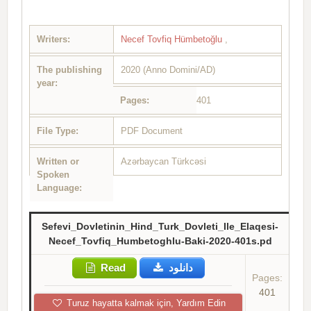
Writers:
Necef Tovfiq Hümbetoğlu
,
The publishing
2020 (Anno Domini/AD)
year:
Pages:
401
File Type:
PDF Document
Written or
Azərbaycan Türkcəsi
Spoken
Language:
Sefevi_Dovletinin_Hind_Turk_Dovleti_Ile_Elaqesi-
Necef_Tovfiq_Humbetoghlu-Baki-2020-401s.pd
Read
دانلود
Pages:
401
Turuz hayatta kalmak için, Yardım Edin