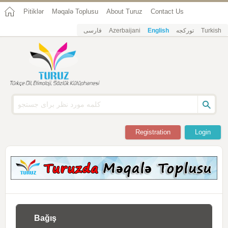
Pitiklər
Məqalə Toplusu
About Turuz
Contact Us
فارسی
Azerbaijani
English
تورکجه
Turkish
Registration
Login
Bağış