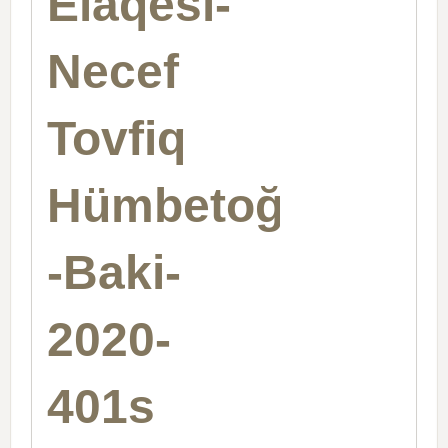
Elaqesi-
Necef
Tovfiq
Hümbetoğlu
-Baki-
2020-
401s