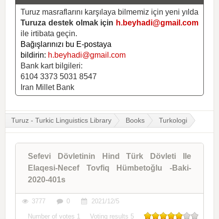
Turuz masraflarını karşılaya bilmemiz için yeni yılda
Turuza destek olmak için
h.beyhadi@gmail.com
ile irtibata geçin.
Bağışlarınızı bu E-postaya
bildirin:
h.beyhadi@gmail.com
Bank kart bilgileri:
6104 3373 5031 8547
Iran Millet Bank
Turuz - Turkic Linguistics Library
Books
Turkologi
Sefevi Dövletinin Hind Türk Dövleti Ile
Elaqesi-Necef Tovfiq Hümbetoğlu -Baki-
2020-401s
3777
0
2021/12/5
Number of votes
1
Voting results
5