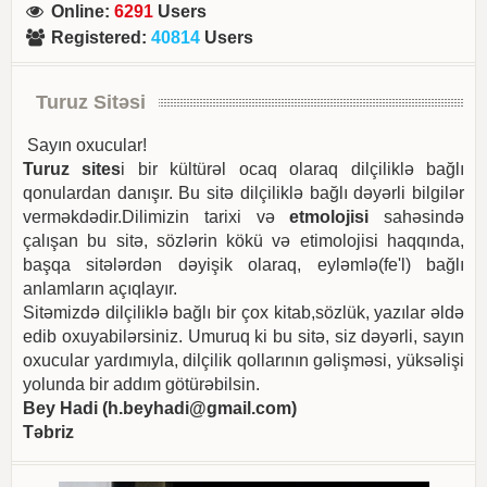
Online
:
6291
Users
Registered
:
40814
Users
Turuz Sitəsi
Sayın oxucular!
Turuz sites
i bir kültürəl ocaq olaraq dilçiliklə bağlı
qonulardan danışır. Bu sitə dilçiliklə bağlı dəyərli bilgilər
verməkdədir.Dilimizin tarixi və
etmolojisi
sahəsində
çalışan bu sitə, sözlərin kökü və etimolojisi haqqında,
başqa sitələrdən dəyişik olaraq, eyləmlə(fe'l) bağlı
anlamların açıqlayır.
Sitəmizdə dilçiliklə bağlı bir çox kitab,sözlük, yazılar əldə
edib oxuyabilərsiniz. Umuruq ki bu sitə, siz dəyərli, sayın
oxucular yardımıyla, dilçilik qollarının gəlişməsi, yüksəlişi
yolunda bir addım götürəbilsin.
Bey Hadi (
h.beyhadi@gmail.com
)
Təbriz