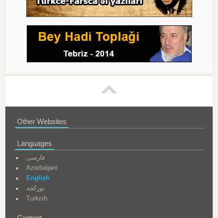
Other Websites
Languages
فارسی
Azerbaijani
English
تورکجه
Turkish
Content