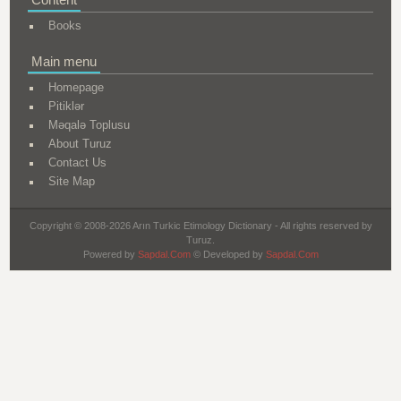
Books
Main menu
Homepage
Pitiklər
Məqalə Toplusu
About Turuz
Contact Us
Site Map
Copyright © 2008-2026 Arın Turkic Etimology Dictionary - All rights reserved by
Turuz.
Powered by
Sapdal.Com
© Developed by
Sapdal.Com