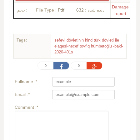
Damage
حجم:
File Type :
Pdf
632
دیده شده :
report
Tags:
sefevi dövletinin hind türk dövleti ile
elaqesi-necef tovfiq hümbetoğlu -baki-
2020-401s
,
0
0
Fullname :*
Email :*
Comment :*