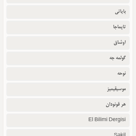
بایاتی
تاپماجا
اوشاق
گولمه جه
نوحه
موسیقیمیز
هر قونودان
El Bilimi Dergisi
Şəkil