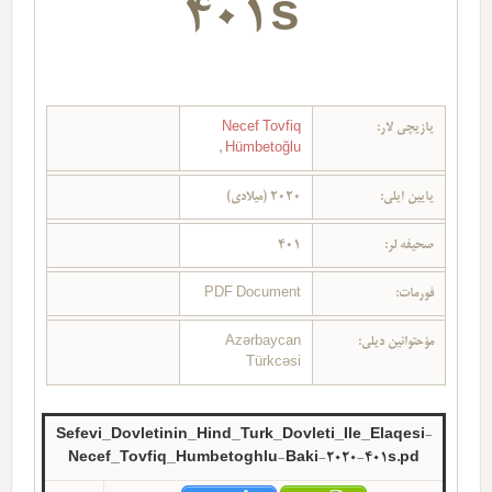
401s
یازیچی لار:
Necef Tovfiq
,
Hümbetoğlu
یایین ایلی:
2020 (میلادی)
صحیفه لر:
401
فورمات:
PDF Document
مؤحتوانین دیلی:
Azərbaycan
Türkcəsi
Sefevi_Dovletinin_Hind_Turk_Dovleti_Ile_Elaqesi-
Necef_Tovfiq_Humbetoghlu-Baki-2020-401s.pd