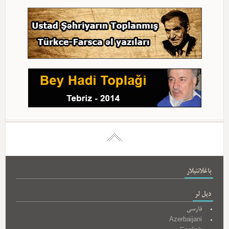
باغلانتیلار
دیل لر
فارسی
Azerbaijani