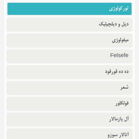
تورکولوژی
دیل و دیلچیلیک
میفولوژی
Felsefe
ده ده قورقود
شعر
فولکلور
أل یازمالار
آتالار سوزو