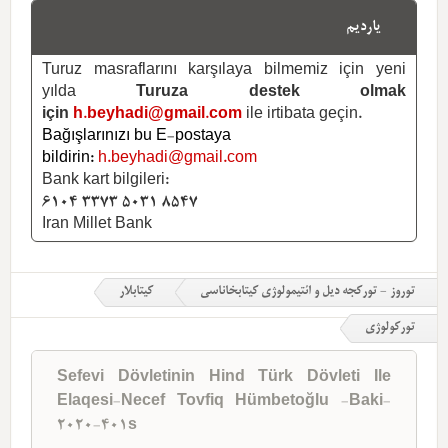
یاردیم
Turuz masraflarını karşılaya bilmemiz için yeni
yılda
Turuza destek olmak
için
h.beyhadi@gmail.com
ile irtibata geçin.
Bağışlarınızı bu E-postaya
bildirin:
h.beyhadi@gmail.com
Bank kart bilgileri:
6104 3373 5031 8547
Iran Millet Bank
توروز - تورکجه دیل و ائتیمولوژی کیتابخاناسی
کیتابلار
تورکولوژی
Sefevi Dövletinin Hind Türk Dövleti Ile
Elaqesi-Necef Tovfiq Hümbetoğlu -Baki-
2020-401s