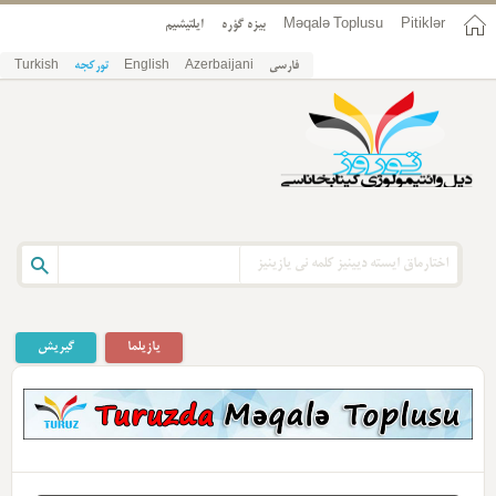
Pitiklər
Məqalə Toplusu
بیزه گؤره
ایلتیشیم
فارسی
Azerbaijani
English
تورکجه
Turkish
یازیلما
گیریش