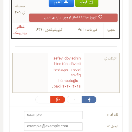
اوخو
ائندیر
صحیفه
لر:
401
توروز حیاتدا قالماق اوچون، یاردیم ائدین
خطانی
حجم:
فورمات :
Pdf
گؤرونتولندی :
631
بیلدیرمک
ائتیکت لر:
sefevi dövletinin
hind türk dövleti
ile elaqesi-necef
tovfiq
hümbetoğlu -
,
baki-2020-401s
0
0
تام آد :*
ایمیل :*