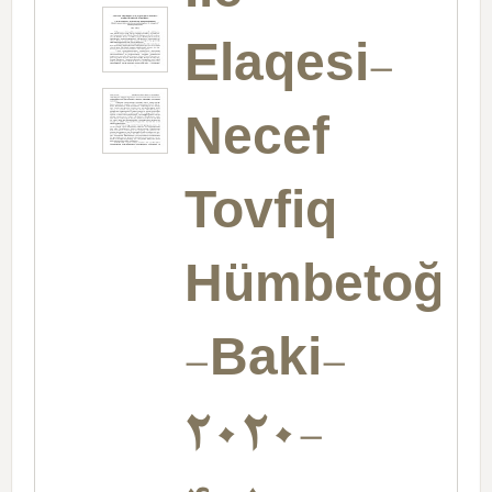
Elaqesi-
Necef
Tovfiq
Hümbetoğlu
-Baki-
2020-