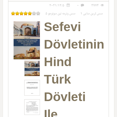
2021/12/5
0
3774
سس لرین سایی
1
سس وئرمه نین سونوجو
5
Sefevi
Dövletinin
Hind
Türk
Dövleti
Ile