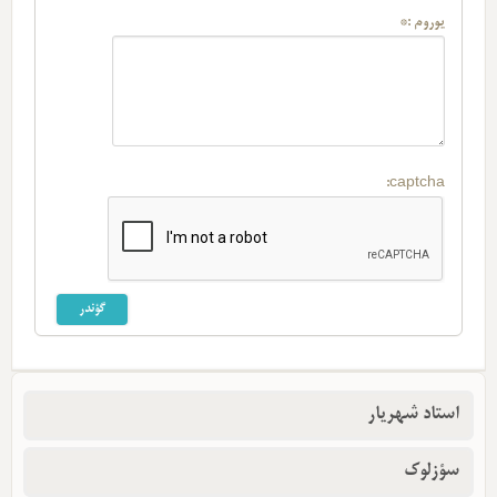
یوروم :*
captcha:
استاد شهریار
سؤزلوک