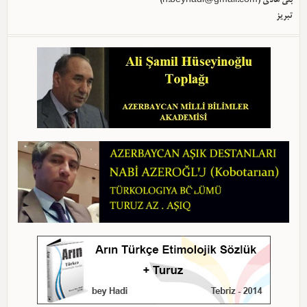
بئی هادی (
h.beyhadi@gmail.com
)
تبریز