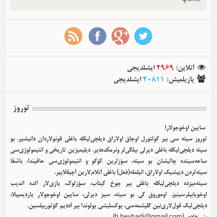
آنلاین
:
2969
ایشلدیجی
یازیلمیش
:
40811
ایشلدیجی
توروز
سایین اوخوجولار!
توروز سیته سی بیر کولتورل اوجاق اولا‌راق دیلچی‌لیکله باغلی قونولاردان دانیشیر. بو
سیته دیلچی‌لیکله باغلی دیرلی بیلگی‌لر وئرمکده‌دیر. دیلیمیزین تاریخی و ائتیمولوژی‌سی
ساحه‌سینده چالیشان بو سیته، سؤزلرین کؤکو و ائتیمولوژی‌سی حاقیندا، باشقا
سیته‌لردن دییشیک اولا‌راق، ائیلمله(فعل) باغلی آنلام‌لارین آچیقلاییر.
سیته‌میزده دیلچی‌لیکله باغلی بیر چوخ کیتاب، سؤزلوک، یازی‌لار الده ائدیب
اوخویابیلرسینیز. اوموروق کی بو سیته، سیز دیرلی، سایین اوخوجولار یاردیمییلا،
دیلچی‌لیک قول‌لاری‌نین گلیشمه‌سی، یوکسلیشی یولوندا بیر آددیم گؤتوربیلسین.